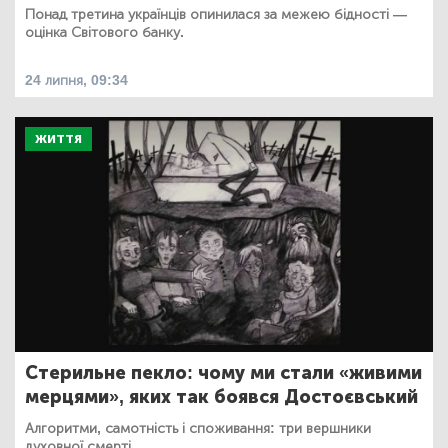
Понад третина українців опинилася за межею бідності —
оцінка Світового банку.
24 липня, 09:34
ЖИТТЯ
Стерильне пекло: чому ми стали «живими
мерцями», яких так боявся Достоєвський
Алгоритми, самотність і споживання: три вершники
духовної смерті