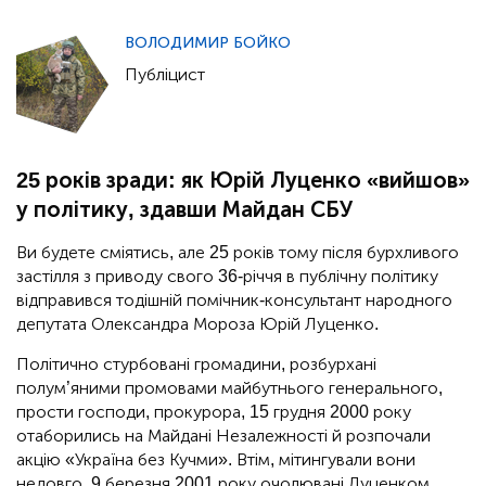
ВОЛОДИМИР БОЙКО
Публіцист
25 років зради: як Юрій Луценко «вийшов»
у політику, здавши Майдан СБУ
Ви будете сміятись, але 25 років тому після бурхливого
застілля з приводу свого 36-річчя в публічну політику
відправився тодішній помічник-консультант народного
депутата Олександра Мороза Юрій Луценко.
Політично стурбовані громадини, розбурхані
полум’яними промовами майбутнього генерального,
прости господи, прокурора, 15 грудня 2000 року
отаборились на Майдані Незалежності й розпочали
акцію «Україна без Кучми». Втім, мітингували вони
недовго. 9 березня 2001 року очолювані Луценком