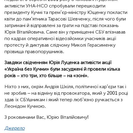
активісти УНА-НСО спробували перешкодити
президенту Кучмі та прем’єр-міністру Ющенку покласти
квіти до пам’ятника Тарасові Шевченку, після чого були
затримані й відправлені за ґрати на підставі показань
Юрія Віталійовича. Саме він у приміщенні СБУ впізнавав
по кадрах оперативної відеозйомки учасників акції
протесту й диктував слідчому Миколі Герасименку
прізвища правопорушників.
Завдяки свідченням Юрія Луценка активісти акції
«Україна без Кучми» були засуджені й провели кілька
років – хто три, хто більше – на «зоні».
Ніхто з них, окрім Андрія Шкіля, політичної кар’єри так і
не зробив – на відміну від провокатора, який у 2001 році
здав їх СБУшникам і який тепер люб’язно ручкається з
Леонідом Кучмою.
З роковинами Вас, Юрію Віталійовичу!
Джерело