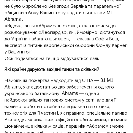
не було б зроблено без згоди Берліна та паралельної
обіцянки з боку Вашингтону надати свої танки M1
Abrams .
«Відряджання «Абрамса», схоже, стала ключем до
розблокування «Леопардів», які, ймовірно, дістануться
до України набагато швидше», — сказала Софія Беш,
експерт із питань європейської оборони Фонду Карнегі
у Вашингтоні.
Ось подивіться на те, що відбувається далі.
Які країни дарують західні танки та скільки?
Найбільша пожертва надходить від США — 31 M1
Abrams, яких достатньо для забезпечення одного
українського батальйону. Abrams — одна з
найдосконаліших танкових систем у світі, але для її
надійної роботи потрібна спеціальна підготовка,
технологія для її частин і, як правило, спеціальне паливо.
У середу американські офіційні особи заявили, що мине
щонайменше кілька місяців, перш ніж «Абрамс» зможе
бути доставлений — і не стали уточнювати, — хоча інші