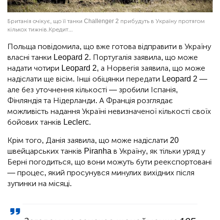
Британія очікує, що її танки Challenger 2 прибудуть в Україну протягом
кількох тижнів.Кредит...
Польща повідомила, що вже готова відправити в Україну
власні танки Leopard 2. Португалія заявила, що може
надати чотири Leopard 2, а Норвегія заявила, що може
надіслати ще вісім. Інші обіцянки передати Leopard 2 —
але без уточнення кількості — зробили Іспанія,
Фінляндія та Нідерланди. А Франція розглядає
можливість надання Україні невизначеної кількості своїх
бойових танків Leclerc.
Крім того, Данія заявила, що може надіслати 20
швейцарських танків Piranha в Україну, як тільки уряд у
Берні погодиться, що вони можуть бути реекспортовані
— процес, який просунувся минулих вихідних після
зупинки на місяці.