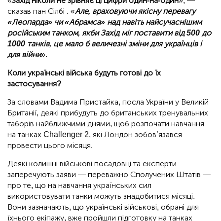
«
Захід ніколи не зрівняє ці цифри один-на-один
», —
сказав пан Сілбі . «
Але, враховуючи якісну перевагу
«Леопарда» чи «Абрамса» над навіть найсучаснішим
російським танком, якби Захід міг поставити від 500 до
1000 танків, це мало б величезні зміни для українців і
для війни
».
Коли українські війська будуть готові до їх
застосування?
За словами Вадима Пристайка, посла України у Великій
Британії, деякі прибудуть до британських тренувальних
таборів найближчими днями, щоб розпочати навчання
на танках Challenger 2, які Лондон зобов’язався
провести цього місяця.
Деякі колишні військові посадовці та експерти
заперечують заяви — переважно Сполучених Штатів —
про те, що на навчання українських сил
використовувати танки можуть знадобитися місяці.
Вони зазначають, що українські військові, обрані для
їхнього екіпажу, вже пройшли підготовку на танках