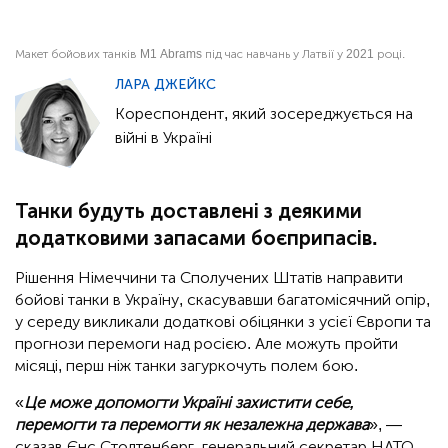
Макет бойових танків M1 Abrams під час навчань у Латвії у 2021 році.
ЛАРА ДЖЕЙКС
Кореспондент, який зосереджується на
війні в Україні
Танки будуть доставлені з деякими
додатковими запасами боєприпасів.
Рішення Німеччини та Сполучених Штатів направити
бойові танки в Україну, скасувавши багатомісячний опір,
у середу викликали додаткові обіцянки з усієї Європи та
прогнози перемоги над росією. Але можуть пройти
місяці, перш ніж танки загуркочуть полем бою.
«
Це може допомогти Україні захистити себе,
перемогти та перемогти як незалежна держава
», —
сказав Єнс Столтенберг, генеральний секретар НАТО.