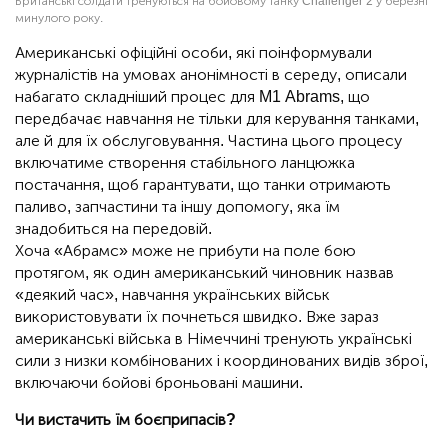
Британські солдати тренуються на бойовому танку Challenger 2 у березні
минулого року.
Американські офіційні особи, які поінформували
журналістів на умовах анонімності в середу, описали
набагато складніший процес для M1 Abrams, що
передбачає навчання не тільки для керування танками,
але й для їх обслуговування. Частина цього процесу
включатиме створення стабільного ланцюжка
постачання, щоб гарантувати, що танки отримають
паливо, запчастини та іншу допомогу, яка їм
знадобиться на передовій.
Хоча «Абрамс» може не прибути на поле бою
протягом, як один американський чиновник назвав
«деякий час», навчання українських військ
використовувати їх почнеться швидко. Вже зараз
американські війська в Німеччині тренують українські
сили з низки комбінованих і координованих видів зброї,
включаючи бойові броньовані машини.
Чи вистачить їм боєприпасів?