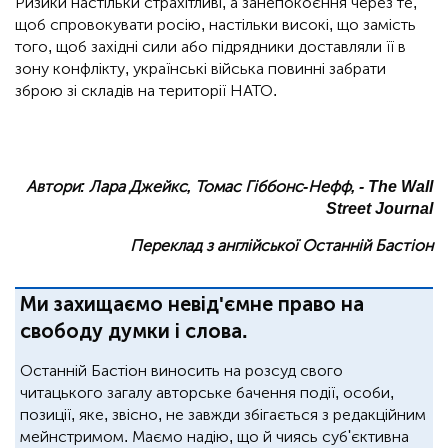
Ризики настільки страхітливі, а занепокоєння через те,
щоб спровокувати росію, настільки високі, що замість
того, щоб західні сили або підрядники доставляли її в
зону конфлікту, українські війська повинні забрати
зброю зі складів на території НАТО.
Автори: Лара Джейкс, Томас Гіббонс-Нефф, - The Wall
Street Journal
Переклад з англійської Останній Бастіон
Ми захищаємо невід'ємне право на
свободу думки і слова.
Останній Бастіон виносить на розсуд свого
читацького загалу авторське бачення події, особи,
позиції, яке, звісно, не завжди збігається з редакційним
мейнстримом. Маємо надію, що й чиясь суб'єктивна