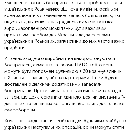
Зменшення запасів боєприпасів стало проблемою для
українських військ майже від початку війни, оскільки
вони залежать від зменшення запасів боєприпасів, які
підходять для їхніх танків радянських часів та іншої
зброї. Захоплені російські танки були важливим
проміжним засобом для України, але, за словами
українських військових, запчастини до них часто важко
придбати.
У танках західного виробництва використовуються
боєприпаси, сумісні із запасами НАТО, тобто вони
можуть бути поповнені будь-якою з 30 країн-учасниць
військового альянсу або їх партнерами. Танки будуть
доставлені з деякими додатковими запасами
боєприпасів. Проте, війна настільки виснажила західні
запаси, що деякі союзники хвилюються, чи вистачить їм
для інших потенційних конфліктів або навіть для власної
самооборони.
Хоча нові західні танки необхідні для будь-яких майбутніх
українських наступальних операцій, вони можуть стати