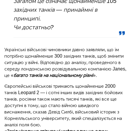
Загалом це означає щонайменше 105
західних танків — принаймні в
принципі.
Чи достатньо?
Українські військові чиновники давно заявляли, що їм
потрібно щонайменше 300 західних танків, щоб змінити
ситуацію у війні. Відповідно до аналізу, проведеного в
середу лондонською розвідувальною компанією Janes,
це «
багато танків на національному рівні
».
Європейські військові тримають щонайменше 2000
танків Leopard 2 — і сотні інших видів західних бойових
танків. росіяни також мають тисячі танків, які все ще
доступні в тому, що стало війною швидкого
виснаження, сказав Девід Силбі, військовий історик з
Корнелльського університету, який спеціалізується на
аналізі поля бою.