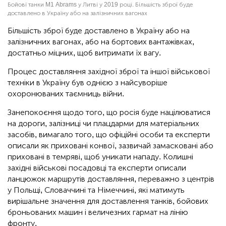
Бойові танки M1 Abrams у Литві у 2019 році. Більшість зброї буде
доставлено в Україну або на залізничних вагонах
Більшість зброї буде доставлено в Україну або на
залізничних вагонах, або на бортових вантажівках,
достатньо міцних, щоб витримати їх вагу.
Процес доставляння західної зброї та іншої військової
техніки в Україну був однією з найсуворіше
охоронюваних таємниць війни.
Занепокоєння щодо того, що росія буде націлюватися
на дороги, залізниці чи плацдарми для матеріальних
засобів, вимагало того, що офіційні особи та експерти
описали як приховані конвої, зазвичай замасковані або
приховані в темряві, щоб уникати нападу. Колишні
західні військові посадовці та експерти описали
ланцюжок маршрутів доставляння, переважно з центрів
у Польщі, Словаччині та Німеччині, які матимуть
вирішальне значення для доставлення танків, бойових
броньованих машин і величезних гармат на лінію
фронту.