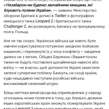
«
Незабаром ми будемо звичайними явищами, які
блукають полями України
», — заявило Міністерство
оборони Британії в дописі в Twitter із фотографією
німецького танка Leopard 2 і британського танка
Challenger 2, які розжовують багнюку на тренувальному
полі в Польщі.
Але не так скоро. Українські війська ще мають бути
навчені користуватися потужною західною бойовою
машиною, і перекинути їх у зону конфлікту – завдання
далеко не з легких. Обіцяні Берліном і Вашингтоном
танки не будуть поставлені щонайменше навесні або
влітку — не вчасно, щоб допомогти Україні захистити
запеклі суперечки поблизу Бахмута, на сході країни,
куди нещодавно наступали російські війська.
виснажливий наземний штурм.
Більш миттєва винагорода від оприлюднених у середу
оголошень може полягати в тому, що близько дюжини
інших європейських країн зможуть пожертвувати Україні
власні Leopard 2 німецького виробництва — крок, який