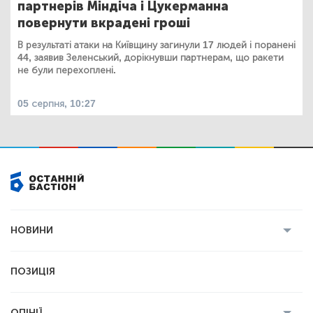
партнерів Міндіча і Цукерманна
повернути вкрадені гроші
В результаті атаки на Київщину загинули 17 людей і поранені
44, заявив Зеленський, дорікнувши партнерам, що ракети
не були перехоплені.
05 серпня, 10:27
НОВИНИ
Усі новини
Кримінал
Полтава
ПОЗИЦІЯ
Політика
Війна
Світ
ОПІНІЇ