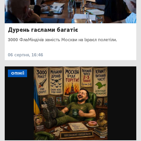
Дурень гаслами багатіє
3000 ФлаМіндічів замість Москви на Ізраєл полетіли.
06 серпня, 16:46
ОПІНІЇ