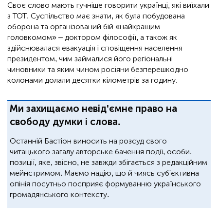
Своє слово мають гучніше говорити українці, які виїхали
з ТОТ. Суспільство має знати, як була побудована
оборона та організований бій «найкращим
головкомом» – доктором філософії, а також як
здійснювалася евакуація і сповіщення населення
президентом, чим займалися його регіональні
чиновники та яким чином росіяни безперешкодно
колонами долали десятки кілометрів за годину.
Ми захищаємо невід'ємне право на
свободу думки і слова.
Останній Бастіон виносить на розсуд свого
читацького загалу авторське бачення події, особи,
позиції, яке, звісно, не завжди збігається з редакційним
мейнстримом. Маємо надію, що й чиясь суб'єктивна
опінія посутньо посприяє формуванню українського
громадянського контексту.