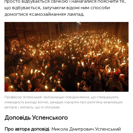
просто відбувається свічкою і намагалися пояснити те,
що відбувається, залучаючи відомі ним способи
домогтися «самозаймання» лампад.
Професор Успенський: паломницькі повідомлення, що стверджують
очевидність виходу вогню, швидше говорять про релігійну екзальтацію
авторів і натовпу, що їх оточував.
Доповідь Успенського
Про автора доповіді
. Микола Дмитрович Успенський