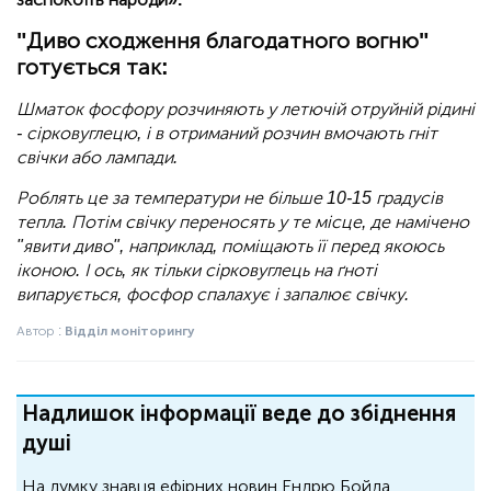
"Диво сходження благодатного вогню"
готується так:
Шматок фосфору розчиняють у летючій отруйній рідині
- сірковуглецю, і в отриманий розчин вмочають гніт
свічки або лампади.
Роблять це за температури не більше 10-15 градусів
тепла. Потім свічку переносять у те місце, де намічено
"явити диво", наприклад, поміщають її перед якоюсь
іконою. І ось, як тільки сірковуглець на ґноті
випарується, фосфор спалахує і запалює свічку.
Автор :
Відділ моніторингу
Надлишок інформації веде до збіднення
душі
На думку знавця ефірних новин Ендрю Бойда