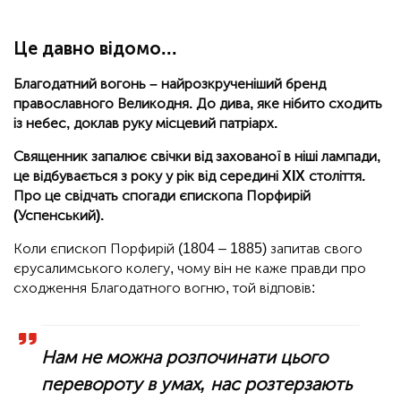
Це давно відомо...
Благодатний вогонь – найрозкрученіший бренд
православного Великодня. До дива, яке нібито сходить
із небес, доклав руку місцевий патріарх.
Священник запалює свічки від захованої в ніші лампади,
це відбувається з року у рік від середині XIX століття.
Про це свідчать спогади єпископа Порфирій
(Успенський).
Коли єпископ Порфирій (1804 – 1885) запитав свого
єрусалимського колегу, чому він не каже правди про
сходження Благодатного вогню, той відповів:
Нам не можна розпочинати цього
перевороту в умах, нас розтерзають