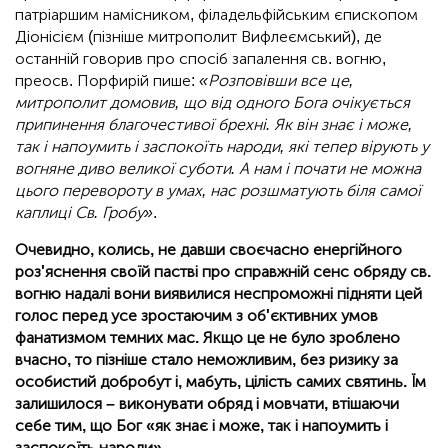
патріаршим намісником, філадельфійським єпископом
Діонісієм (пізніше митрополит Вифлеємський), де
останній говорив про спосіб запалення св. вогню,
преосв. Порфирій пише:
«Розповівши все це,
митрополит домовив, що від одного Бога очікується
припинення благочестивої брехні. Як він знає і може,
так і напоумить і заспокоїть народи, які тепер вірують у
вогняне диво великої суботи. А нам і почати не можна
цього перевороту в умах, нас розшматують біля самої
каплиці Св. Гробу»
.
Очевидно, колись, не давши своєчасно енергійного
роз'яснення своїй пастві про справжній сенс обряду св.
вогню надалі вони виявилися неспроможні підняти цей
голос перед усе зростаючим з об'єктивних умов
фанатизмом темних мас. Якщо це не було зроблено
вчасно, то пізніше стало неможливим, без ризику за
особистий добробут і, мабуть, цілість самих святинь. Їм
залишилося – виконувати обряд і мовчати, втішаючи
себе тим, що Бог «як знає і може, так і напоумить і
заспокоїть народи».