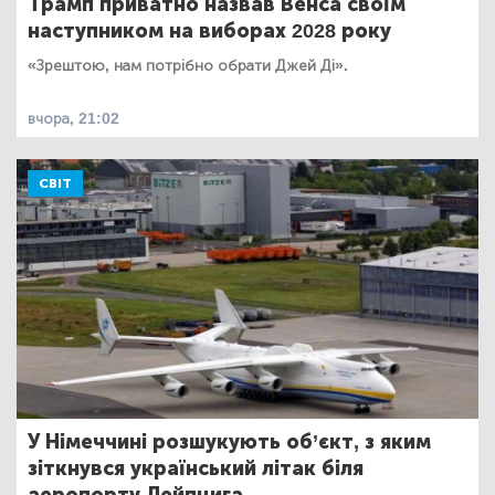
Трамп приватно назвав Венса своїм
наступником на виборах 2028 року
«Зрештою, нам потрібно обрати Джей Ді».
вчора, 21:02
СВІТ
У Німеччині розшукують об’єкт, з яким
зіткнувся український літак біля
аеропорту Лейпцига