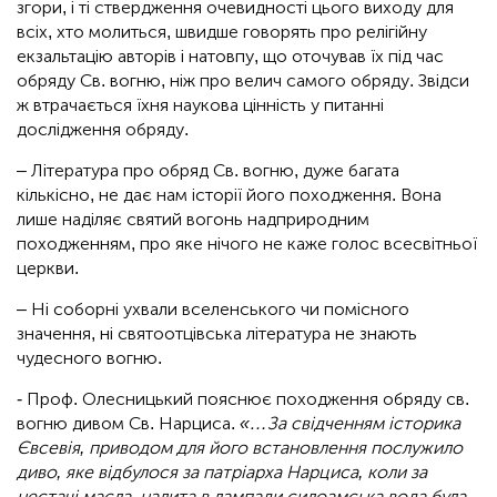
згори, і ті ствердження очевидності цього виходу для
всіх, хто молиться, швидше говорять про релігійну
екзальтацію авторів і натовпу, що оточував їх під час
обряду Св. вогню, ніж про велич самого обряду. Звідси
ж втрачається їхня наукова цінність у питанні
дослідження обряду.
– Література про обряд Св. вогню, дуже багата
кількісно, ​​не дає нам історії його походження. Вона
лише наділяє святий вогонь надприродним
походженням, про яке нічого не каже голос всесвітньої
церкви.
– Ні соборні ухвали вселенського чи помісного
значення, ні святоотцівська література не знають
чудесного вогню.
- Проф. Олесницький пояснює походження обряду св.
вогню дивом Св. Нарциса.
«…За свідченням історика
Євсевія, приводом для його встановлення послужило
диво, яке відбулося за патріарха Нарциса, коли за
нестачі масла, налита в лампади силоамська вода була