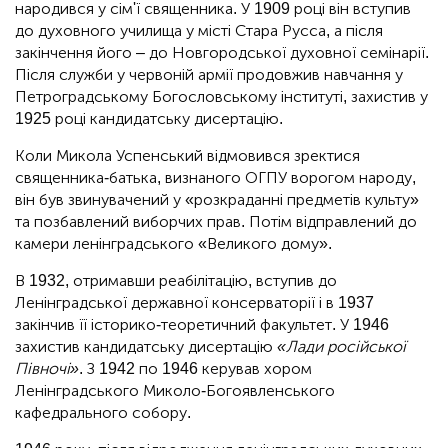
народився у сім'ї священника. У 1909 році він вступив
до духовного училища у місті Стара Русса, а після
закінчення його – до Новгородської духовної семінарії.
Після служби у червоній армії продовжив навчання у
Петроградському Богословському інституті, захистив у
1925 році кандидатську дисертацію.
Коли Микола Успенський відмовився зректися
священника-батька, визнаного ОГПУ ворогом народу,
він був звинувачений у «розкраданні предметів культу»
та позбавлений виборчих прав. Потім відправлений до
камери ленінградського «Великого дому».
В 1932, отримавши реабілітацію, вступив до
Ленінградської державної консерваторії і в 1937
закінчив її історико-теоретичний факультет. У 1946
захистив кандидатську дисертацію
«Лади російської
Півночі»
. З 1942 по 1946 керував хором
Ленінградського Миколо-Богоявленського
кафедрального собору.