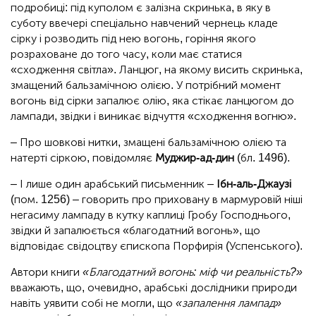
подробиці: під куполом є залізна скринька, в яку в
суботу ввечері спеціально навчений чернець кладе
сірку і розводить під нею вогонь, горіння якого
розраховане до того часу, коли має статися
«сходження світла». Ланцюг, на якому висить скринька,
змащений бальзамічною олією. У потрібний момент
вогонь від сірки запалює олію, яка стікає ланцюгом до
лампади, звідки і виникає відчуття «сходження вогню».
– Про шовкові нитки, змащені бальзамічною олією та
натерті сіркою, повідомляє
Муджир-ад-дин
(бл. 1496).
– І лише один арабський письменник –
Ібн-аль-Джаузі
(пом. 1256) – говорить про приховану в мармуровій ніші
негасиму лампаду в кутку каплиці Гробу Господнього,
звідки й запалюється «благодатний вогонь», що
відповідає свідоцтву єпископа Порфирія (Успенського).
Автори книги
«Благодатний вогонь: міф чи реальність?»
вважають, що, очевидно, арабські дослідники природи
навіть уявити собі не могли, що
«запалення лампад»