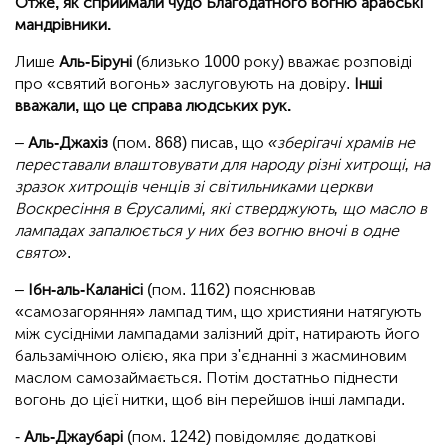
Отже, як сприймали чудо Благодатного вогню арабські
мандрівники.
Лише
Аль-Біруні
(близько 1000 року) вважає розповіді
про «святий вогонь» заслуговують на довіру.
Інші
вважали, що це справа людських рук.
–
Аль-Джахіз
(пом. 868) писав, що
«зберігачі храмів не
переставали влаштовувати для народу різні хитрощі, на
зразок хитрощів ченців зі світильниками церкви
Воскресіння в Єрусалимі, які стверджують, що масло в
лампадах запалюється у них без вогню вночі в одне
свято»
.
–
Ібн-аль-Каланісі
(пом. 1162) пояснював
«самозагоряння» лампад тим, що християни натягують
між сусідніми лампадами залізний дріт, натирають його
бальзамічною олією, яка при з'єднанні з жасминовим
маслом самозаймається. Потім достатньо піднести
вогонь до цієї нитки, щоб він перейшов інші лампади.
-
Аль-Джаубарі
(пом. 1242) повідомляє додаткові