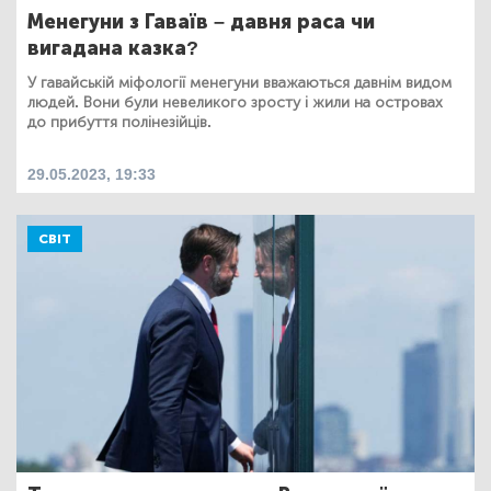
Менегуни з Гаваїв – давня раса чи
вигадана казка?
У гавайській міфології менегуни вважаються давнім видом
людей. Вони були невеликого зросту і жили на островах
до прибуття полінезійців.
29.05.2023, 19:33
СВІТ