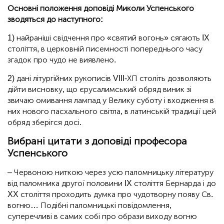
Основні положення доповіді Миколи Успенського
зводяться до наступного:
1) найраніші свідчення про «святий вогонь» сягають IX
століття, в церковній писемності попереднього часу
згадок про чудо не виявлено.
2) дані літургійних рукописів VIII-ХП століть дозволяють
дійти висновку, що єрусалимський обряд виник зі
звичаю омивання лампад у Велику суботу і входження в
них нового пасхального світла, в латинській традиції цей
обряд зберігся досі.
Вибрані цитати з доповіді професора
Успенського
– Червоною ниткою через усю паломницьку літературу
від паломника другої половини IX століття Бернарда і до
XX століття проходить думка про чудотворну появу Св.
вогню… Подібні паломницькі повідомлення,
суперечливі в самих собі про образи виходу вогню