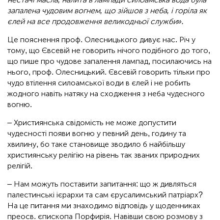
запалена чудовим вогнем, що зійшов з неба, і горіла як
єлей на все продовження великодньої служби».
Це пояснення проф. Олесницького дивує нас. Річ у
тому, що Євсевій не говорить нічого подібного до того,
що пише про чудове запалення лампад, посилаючись на
нього, проф. Олесницький. Євсевій говорить тільки про
чудо втілення силоамської води в єлей і не робить
жодного навіть натяку на сходження з неба чудесного
вогню.
– Християнська свідомість не може допустити
чудесності появи вогню у певний день, годину та
хвилину, бо таке становище зводило б найбільшу
християнську релігію на рівень так званих природних
релігій.
– Нам можуть поставити запитання: що ж дивляться
палестинські ієрархи та сам єрусалимський патріарх?
На це питання ми знаходимо відповідь у щоденниках
преосв. єпископа Порфирія. Навівши свою розмову з