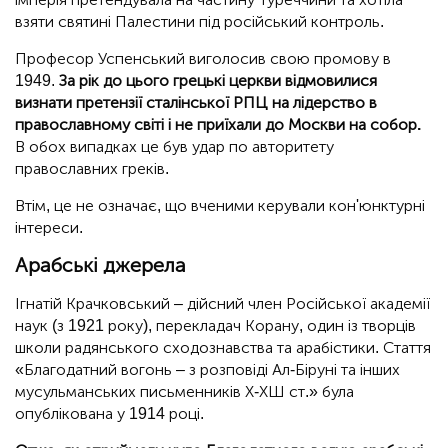
взяти святині Палестини під російський контроль.
Професор Успенський виголосив свою промову в
1949.
За рік до цього грецькі церкви відмовилися
визнати претензії сталінської РПЦ на лідерство в
православному світі і не приїхали до Москви на собор.
В обох випадках це був удар по авторитету
православних греків.
Втім, це не означає, що вченими керували кон'юнктурні
інтереси.
Арабські джерела
Ігнатій Крачковський – дійсний член Російської академії
наук (з 1921 року), перекладач Корану, один із творців
школи радянського сходознавства та арабістики. Стаття
«Благодатний вогонь – з розповіді Ал-Біруні та інших
мусульманських письменників Х-ХШ ст.» була
опублікована у 1914 році.