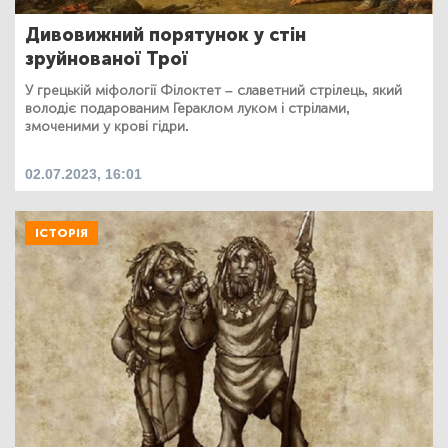
Дивовижний порятунок у стін
зруйнованої Трої
У грецькій міфології Філоктет – славетний стрілець, який
володіє подарованим Гераклом луком і стрілами,
змоченими у крові гідри.
02.07.2023, 16:01
ІСТОРІЯ