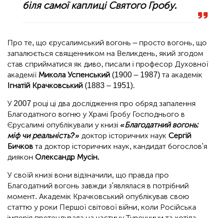
біля самої каплиці Святого Гробу.
Про те, що єрусалимський вогонь – просто вогонь, що
запалюється священником на Великдень, який згодом
став сприйматися як диво, писали і професор Духовної
академії
Микола Успенський
(1900 – 1987) та академік
Ігнатій Крачковський
(1883 – 1951).
У 2007 році ці два дослідження про обряд запалення
Благодатного вогню у Храмі Гробу Господнього в
Єрусалимі опублікували у книзі
«Благодатний вогонь:
міф чи реальність?»
доктор історичних наук
Сергій
Бичков
та доктор історичних наук, кандидат богослов'я
диякон
Олександр Мусін.
У своїй книзі вони відзначили, що правда про
Благодатний вогонь завжди з'являлася в потрібний
момент. Академік Крачковський опублікував свою
статтю у роки Першої світової війни, коли Російська
імперія претендувала на частину Туреччини та хотіла