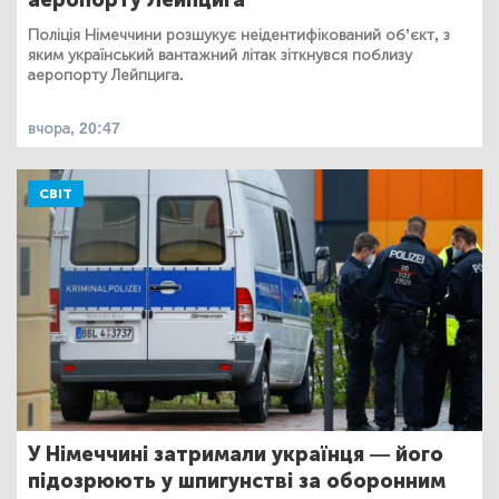
Поліція Німеччини розшукує неідентифікований об’єкт, з
яким український вантажний літак зіткнувся поблизу
аеропорту Лейпцига.
вчора, 20:47
СВІТ
У Німеччині затримали українця — його
підозрюють у шпигунстві за оборонним