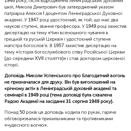
1946 року, після відродження ленінградських духовних
шкіл, Микола Дмитрович був затверджений указом
патріарха Алексія I доцентом Ленінградської Духовної
академії. У 1947 році удостоєний, як той, що має два
наукові ступені, звання професора. У 1949 році захистив
дисертацію на тему «Чин всеношного чування в
грецькій та руській Церкві» і удостоєний ступеня
магістра богослов'я. В 1957 захистив дисертацію на
тему «Історія богослужбового співу Російської Церкви
(до середини XVII століття)» і став доктором церковної
історії.
Доповідь Миколи Успенського про Благодатний вогонь
не призначалася для друку. Він був виголошений на
«річному акті» в Ленінградській духовній академії та
семінарії в 1949 році (тема доповіді була схвалена
Радою Академії на засіданні 31 серпня 1949 року).
Понад 50 років ця доповідь ходила по руках, гаряче
обговорювалася прихильниками та противниками
«чудесного вогню».