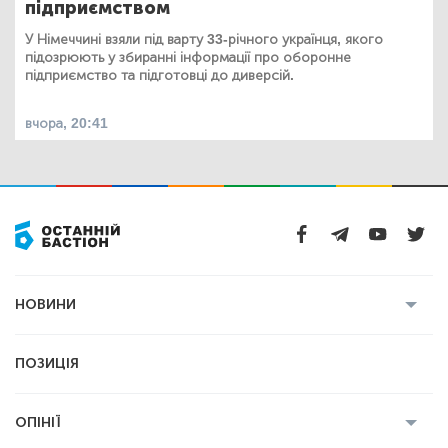
підприємством
У Німеччині взяли під варту 33-річного українця, якого
підозрюють у збиранні інформації про оборонне
підприємство та підготовці до диверсій.
вчора, 20:41
НОВИНИ
Усі новини
Кримінал
Полтава
ПОЗИЦІЯ
Політика
Війна
Світ
ОПІНІЇ
Економіка
Спорт