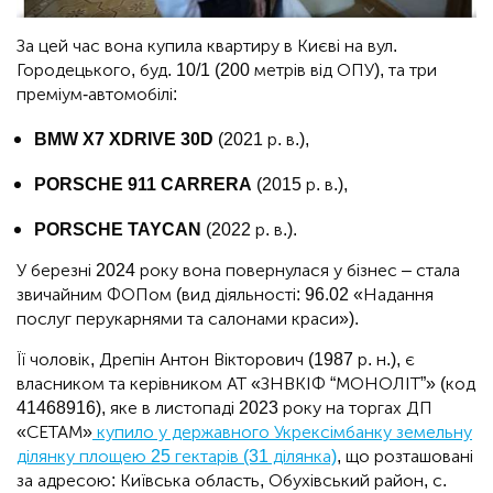
За цей час вона купила квартиру в Києві на вул.
Городецького, буд. 10/1 (200 метрів від ОПУ), та три
преміум-автомобілі:
BMW X7 XDRIVE 30D
(2021 р. в.),
PORSCHE 911 CARRERA
(2015 р. в.),
PORSCHE TAYCAN
(2022 р. в.).
У березні 2024 року вона повернулася у бізнес – стала
звичайним ФОПом (вид діяльності: 96.02 «Надання
послуг перукарнями та салонами краси»).
Її чоловік, Дрепін Антон Вікторович (1987 р. н.), є
власником та керівником АТ «ЗНВКІФ “МОНОЛІТ”» (код
41468916), яке в листопаді 2023 року на торгах ДП
«СЕТАМ»
купило у державного Укрексімбанку земельну
ділянку площею 25 гектарів (31 ділянка)
, що розташовані
за адресою: Київська область, Обухівський район, с.