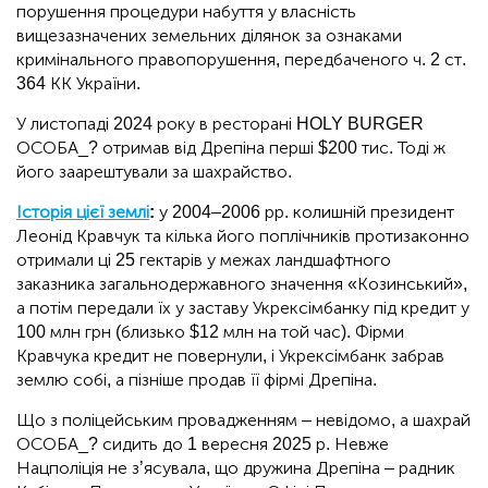
порушення процедури набуття у власність
вищезазначених земельних ділянок за ознаками
кримінального правопорушення, передбаченого ч. 2 ст.
364 КК України.
У листопаді 2024 року в ресторані HOLY BURGER
ОСОБА_? отримав від Дрепіна перші $200 тис. Тоді ж
його заарештували за шахрайство.
Історія цієї землі
:
у 2004–2006 рр. колишній президент
Леонід Кравчук та кілька його поплічників протизаконно
отримали ці 25 гектарів у межах ландшафтного
заказника загальнодержавного значення «Козинський»,
а потім передали їх у заставу Укрексімбанку під кредит у
100 млн грн (близько $12 млн на той час). Фірми
Кравчука кредит не повернули, і Укрексімбанк забрав
землю собі, а пізніше продав її фірмі Дрепіна.
Що з поліцейським провадженням – невідомо, а шахрай
ОСОБА_? сидить до 1 вересня 2025 р. Невже
Нацполіція не з’ясувала, що дружина Дрепіна – радник