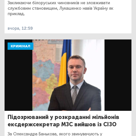
Закликаючи білоруських чиновників не зловживати
службовим становищем, Лукашенко навів Україну як
приклад.
вчора, 12:59
КРИМІНАЛ
Підозрюваний у розкраданні мільйонів
ексдержсекретар МЗС вийшов із СІЗО
За Олександра Банькова, якого звинувачують у