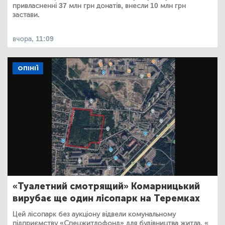
привласненні 37 млн грн донатів, внесли 10 млн грн
застави.
вчора, 11:09
ОПІНІЇ
«Туалетний смотрящий» Комарницький
вирубає ще один лісопарк на Теремках
Цей лісопарк без аукціону відвели комунальному
підприємству «Спецжитлофонд» для будівництва житла. «