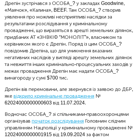
Дрепін зустрічався з ОСОБА_? у закладах Goodwine,
«Маячок», «Калина», BEEF. Там ОСОБА_? створив
уявлення про можливі несприятливі наслідки за
результатами розслідування у кримінальному
провадженні, що виразяться в арешті земельних ділянок,
придбаних АТ «ЗНВКІФ “МОНОЛІТ”», власником та
керівником якого є Дрепін. Поряд із цим ОСОБА_?
повідомив Дрепіна, що для уникнення вказаних
негативних наслідків у вигляді арешту земельних ділянок
та невжиття інших кримінально-процесуальних заходів у
межах провадження Дрепін має надати ОСОБА_?
винагороду у сумі $700 тис.
Дрепін вів перемовини, але звернувся із заявою до ДБР,
яке
відкрило кримінальне провадження
№
62024000000000603 від 11.07.2024.
Водночас ОСОБА_? зі спільниками-правоохоронцями
організував
початок розслідування
Головним слідчим
управлінням Нацполіції у кримінальному провадженні №
12024000000001915 від 19.09.2024 за фактом