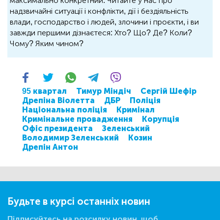
максимально конкретний. Читайте у нас про
надзвичайні ситуації і конфлікти, дії і бездіяльність
влади, господарство і людей, злочини і проєкти, і ви
завжди першими дізнаєтеся: Хто? Що? Де? Коли?
Чому? Яким чином?
95 квартал
Тимур Міндіч
Сергій Шефір
Дрепіна Віолетта
ДБР
Поліція
Національна поліція
Кримінал
Кримінальне провадження
Корупція
Офіс президента
Зеленський
Володимир Зеленський
Козин
Дрепін Антон
Будьте в курсі останніх новин
Підписуйтесь на розсилку новин, щоб