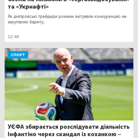
та «Укрнафті»
Як дніпровські трейдери роками імітували конкуренцію на
закупівлях бариту.
12:46
СПОРТ
УЄФА збирається розслідувати діяльність
Інфантіно через скандал із коханкою –