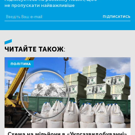
не пропускати найважливіше
ПІДПИСАТИСЬ
ЧИТАЙТЕ ТАКОЖ:
ПОЛІТИКА
Схема на мільйони в «Укргазвидобуванні»