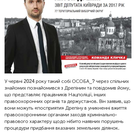
У червні 2024 року такий собі ОСОБА_? через спільних
знайомих познайомився з Дрепіним та повідомив йому,
що представляє працівників Нацполіції, інших
правоохоронних органів та держустанов. Він заявив, що
вони можуть «посприяти» Дрепіну в уникненні вжиття
правоохоронними органами заходів кримінально-
правового характеру щодо нібито наявних порушень
процедури придбання вказаних земельних ділянок.