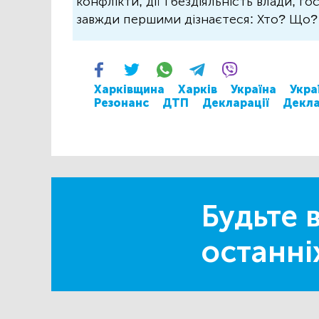
конфлікти, дії і бездіяльність влади, г
завжди першими дізнаєтеся: Хто? Що
Харківщина
Харків
Україна
Укра
Резонанс
ДТП
Декларації
Декла
Будьте в
останні