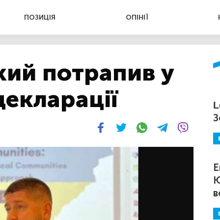
ПОЗИЦІЯ
ОПІНІЇ
кий потрапив у
декларації
L
З
Е
Ю
в