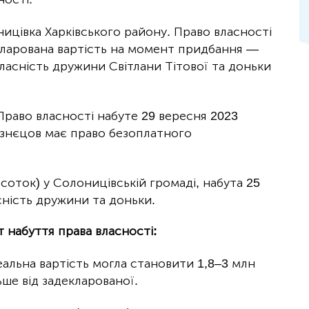
ицівка Харківського району. Право власності
кларована вартість на момент придбання —
власність дружини Світлани Тітової та доньки
Право власності набуте 29 вересня 2023
Кузнєцов має право безоплатного
соток) у Солоницівській громаді, набута 25
асність дружини та доньки.
 набуття права власності:
еальна вартість могла становити 1,8–3 млн
ьше від задекларованої.