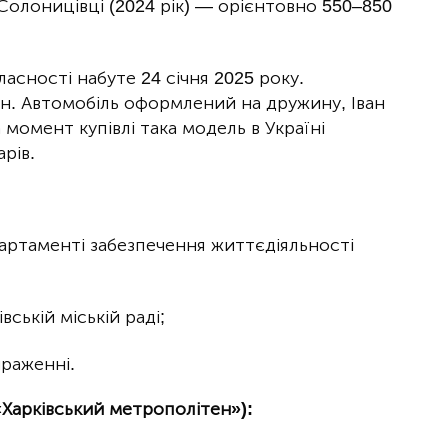
Солоницівці (2024 рік) — орієнтовно 550–850
ласності набуте 24 січня 2025 року.
рн. Автомобіль оформлений на дружину, Іван
момент купівлі така модель в Україні
рів.
партаменті забезпечення життєдіяльності
вській міській раді;
ираженні.
«Харківський метрополітен»):