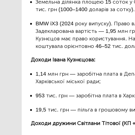
Земельна ділянка площею 15 соток у 
тис. грн (1000–1400 доларів за сотку).
BMW iX3 (2024 року випуску). Право в
Задекларована вартість — 1,95 млн г
Кузнєцов має право користування. На 
коштувала орієнтовно 46–52 тис. дола
Доходи Івана Кузнєцова:
1,14 млн грн — заробітна плата в Де
Харківської міської ради;
953 тис. грн — заробітна плата в Харкі
19,5 тис. грн — пільга в грошовому в
Доходи дружини Світлани Тітової (КП 