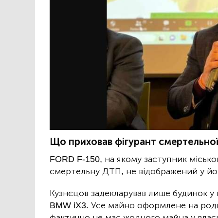
Що приховав фігурант смертельної а
FORD F-150, на якому заступник місько
смертельну ДТП, не відображений у його
Кузнєцов задекларував лише будинок у
BMW iX3. Усе майно оформлене на родин
фактично не має жодного майна у влас