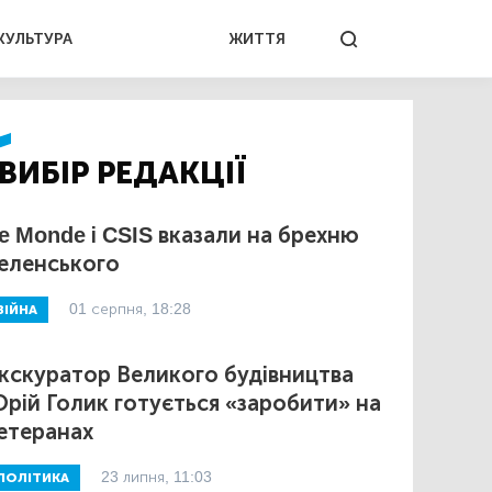
КУЛЬТУРА
ЖИТТЯ
ВИБІР РЕДАКЦІЇ
e Monde і CSIS вказали на брехню
еленського
01 серпня, 18:28
ВІЙНА
кскуратор Великого будівництва
рій Голик готується «заробити» на
етеранах
23 липня, 11:03
ПОЛІТИКА