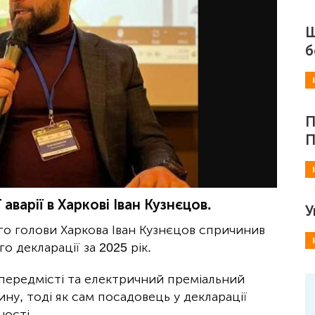
Ш
б
П
П
варії в Харкові Іван Кузнєцов.
У
го голови Харкова Іван Кузнєцов спричинив
 декларації за 2025 рік.
 передмісті та електричний преміальний
у, тоді як сам посадовець у декларації
ності.