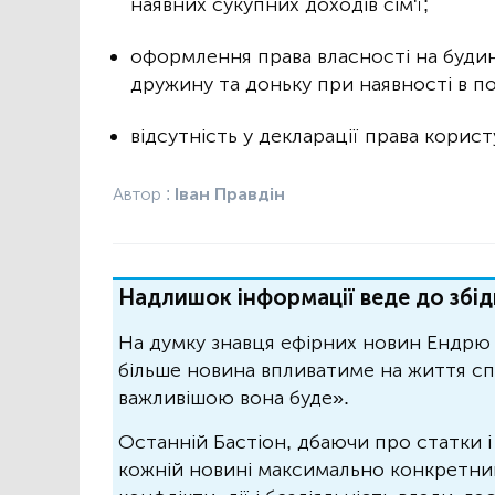
наявних сукупних доходів сім'ї;
оформлення права власності на будин
дружину та доньку при наявності в 
відсутність у декларації права корис
Автор :
Іван Правдін
Надлишок інформації веде до збід
На думку знавця ефірних новин Ендрю 
більше новина впливатиме на життя спо
важливішою вона буде».
Останній Бастіон, дбаючи про статки і
кожній новині максимально конкретний.