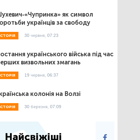
ухевич-«Чупринка» як символ
оротьби українців за свободу
30 червня, 07:23
ІСТОРІЯ
остання українського війська під час
ерших визвольних змагань
19 червня, 06:37
ІСТОРІЯ
країнська колонія на Волзі
30 березня, 07:09
ІСТОРІЯ
Найсвіжіші