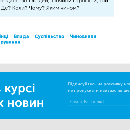
осподарство і людей, злочини і проєкти, і ви
? Де? Коли? Чому? Яким чином?
їнці
Влада
Суспільство
Чиновники
рування
 курсі
Підписуйтесь на розсилку но
не пропускати найважливіше
х новин