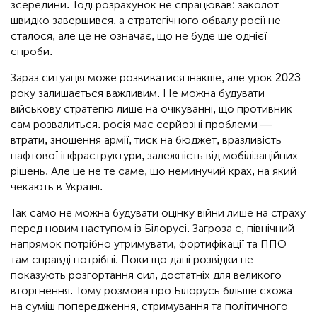
зсередини. Тоді розрахунок не спрацював: заколот
швидко завершився, а стратегічного обвалу росії не
сталося, але це не означає, що не буде ще однієї
спроби.
Зараз ситуація може розвиватися інакше, але урок 2023
року залишається важливим. Не можна будувати
військову стратегію лише на очікуванні, що противник
сам розвалиться. росія має серйозні проблеми —
втрати, зношення армії, тиск на бюджет, вразливість
нафтової інфраструктури, залежність від мобілізаційних
рішень. Але це не те саме, що неминучий крах, на який
чекають в Україні.
Так само не можна будувати оцінку війни лише на страху
перед новим наступом із Білорусі. Загроза є, північний
напрямок потрібно утримувати, фортифікації та ППО
там справді потрібні. Поки що дані розвідки не
показують розгортання сил, достатніх для великого
вторгнення. Тому розмова про Білорусь більше схожа
на суміш попередження, стримування та політичного