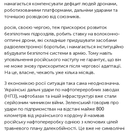
намагається компенсувати дефіцит людей дронами,
роботизованими платформами, дальніми ударами та
точнішою розвідкою від союзників.
росія, своєю чергою, теж прискорює розвиток
безпілотних підрозділів, робить ставку на волоконно-
оптичні дрони, які складніше придушувати засобами
радіоелектронної боротьби, і намагається інституційно
вбудувати безпілотні системи в армію. Тому навіть
уповільнення російського наступу не гарантує, що він
не може знову прискоритися після чергової адаптації.
На це, власне, чекають уже кілька місяців.
З економікою росії ситуація така сама неоднозначна.
Українські дальні удари по нафтопереробних заводах
(НПЗ), нафтобазах та іншій інфраструктурі вже стали
серйозним чинником війни. Зеленський говорив про
удари по підприємствах на відстані майже 800
кілометрів від українського кордону й називав
російську нафтопереробку однією з ключових цілей
травневого плану далекобійності. Це вже не символічні