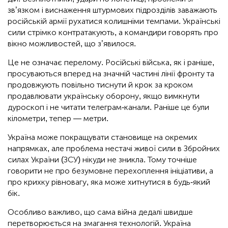
зв’язком і виснаження штурмових підрозділів заважають
російській армії рухатися колишніми темпами. Українські
сили стрімко контратакують, а командири говорять про
вікно можливостей, що з’явилося.
Це не означає перелому. Російські війська, як і раніше,
просуваються вперед на значній частині лінії фронту та
продовжують повільно тиснути й крок за кроком
продавлювати українську оборону, якщо вимкнути
дуроскоп і не читати телеграм-канали. Раніше це були
кілометри, тепер — метри.
Україна може покращувати становище на окремих
напрямках, але проблема нестачі живої сили в Збройних
силах України (ЗСУ) нікуди не зникла. Тому точніше
говорити не про безумовне перехоплення ініціативи, а
про крихку рівновагу, яка може хитнутися в будь-який
бік.
Особливо важливо, що сама війна дедалі швидше
перетворюється на змагання технологій. Україна