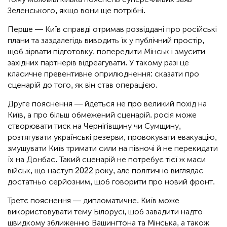
Зеленського, якщо вони ще потрібні.
Перше — Київ справді отримав розвіддані про російські
плани та заздалегідь виводить їх у публічний простір,
щоб зірвати підготовку, попередити Мінськ і змусити
західних партнерів відреагувати. У такому разі це
класичне превентивне оприлюднення: сказати про
сценарій до того, як він став операцією.
Друге пояснення — йдеться не про великий похід на
Київ, а про більш обмежений сценарій. росія може
створювати тиск на Чернігівщину чи Сумщину,
розтягувати українські резерви, провокувати евакуацію,
змушувати Київ тримати сили на півночі й не перекидати
їх на Донбас. Такий сценарій не потребує тієї ж маси
військ, що наступ 2022 року, але політично виглядає
достатньо серйозним, щоб говорити про новий фронт.
Третє пояснення — дипломатичне. Київ може
використовувати тему Білорусі, щоб завадити надто
швидкому зближенню Вашингтона та Мінська, а також