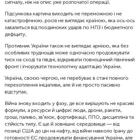
сигналу, ніж на опис уже розпочатої операції.
Підсумкова картина виходить не переможною і не
катастрофічною. росія не виглядає країною, яка ось-ось
завалиться від поодиноких ударів по НПЗ і бюджетного
дефіциту.
Противник України також не виглядає армією, яка без
особливих труднощів може одночасно продовжувати
тиск на сході та півдні, відкривати повноцінний північний
фронт і ігнорувати технологічну адаптацію України.
Україна, своєю чергою, не перебуває в стані повного
перехоплення ініціативи, але й не просто пасивно
відступає.
Війна знову входить у фазу, де все вирішують не красиві
формули, а ресурси й цифри: люди, дрони, ракети,
гроші, паливо, зв’язок, фортифікації, ППО, дисципліна та
стійкість тилу. Є ще й зовнішнє середовище — від
позиції США до цін на нафту, від війни навколо Ірану до
готовності ЄС продовжувати фінансування України, але