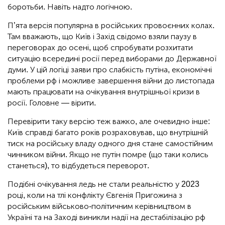
боротьби. Навіть надто логічною.
П’ята версія популярна в російських провоєнних колах.
Там вважають, що Київ і Захід свідомо взяли паузу в
переговорах до осені, щоб спробувати розхитати
ситуацію всередині росії перед виборами до Державної
думи. У цій логіці заяви про слабкість путіна, економічні
проблеми рф і можливе завершення війни до листопада
мають працювати на очікування внутрішньої кризи в
росії. Головне — вірити.
Перевірити таку версію теж важко, але очевидно інше:
Київ справді багато років розраховував, що внутрішній
тиск на російську владу одного дня стане самостійним
чинником війни. Якщо не путін помре (що таки колись
станеться), то відбудеться переворот.
Подібні очікування ледь не стали реальністю у 2023
році, коли на тлі конфлікту Євгенія Пригожина з
російським військово-політичним керівництвом в
Україні та на Заході виникли надії на дестабілізацію рф