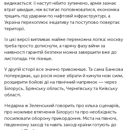
видихається: її наступ нібито зупинено, армія зазнає
втрат швидше, ніж встигає поповнюватися, економіка
тріщить під ударами по нафтовій інфраструктурі, а
Україна перехоплює ініціативу та поступово повертає
території.
Із цієї версії випливає майже переможна логіка: москву
треба просто дотиснути, а гарячу фазу війни за
наявності гарантій безпеки можна завершити вже до
листопада. Не пізніше.
У другій історії все значно тривожніше. Та сама Банкова
попереджає, що росія може зібрати й кинути нові сили,
розширити бойові дії на північний напрямок — через
Білорусь, Брянську область, Чернігівську та Київську
області.
Недарма ж Зеленський говорить про кілька сценаріїв,
про можливе втягнення Білорусі та про необхідність
посилювати оборону прикордоння. Міста на півночі,
південному заході та навіть заході країни готують до