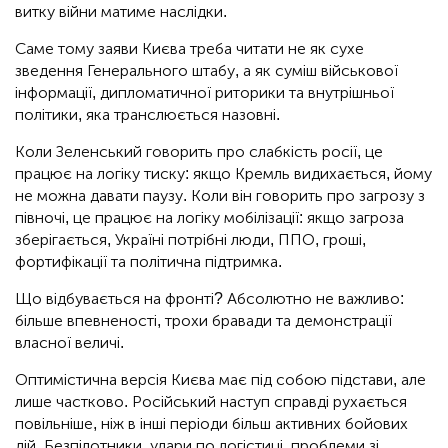
витку війни матиме наслідки.
Саме тому заяви Києва треба читати не як сухе
зведення Генерального штабу, а як суміш військової
інформації, дипломатичної риторики та внутрішньої
політики, яка транслюється назовні.
Коли Зеленський говорить про слабкість росії, це
працює на логіку тиску: якщо Кремль видихається, йому
не можна давати паузу. Коли він говорить про загрозу з
півночі, це працює на логіку мобілізації: якщо загроза
зберігається, Україні потрібні люди, ППО, гроші,
фортифікації та політична підтримка.
Що відбувається на фронті? Абсолютно не важливо:
більше впевненості, трохи бравади та демонстрації
власної величі.
Оптимістична версія Києва має під собою підстави, але
лише частково. Російський наступ справді рухається
повільніше, ніж в інші періоди більш активних бойових
дій. Безпілотники, удари по логістиці, проблеми зі