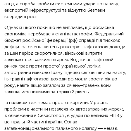
акції, а спроба зробити системними удари по паливу,
експортній інфраструктурі та відчуттю безпеки
всередині росії.
Однак із цього поки що не випливає, що російська
економіка перебуває у стані катастрофи. Федеральний
бюджет російської федерації (рф) справді під тиском:
дефіцит за січень–квітень різко зріс, нафтогазові доходи
за цей період скоротилися, військові витрати
залишаються важким тягарем. Водночас нафтовий
ринок грає проти простої української логіки:
загострення навколо Ірану підняло світові ціни на нафту,
і в травні нафтогазові доходи рф могли зрости рік до
року, навіть якщо загалом за січень–травень вони
залишалися нижчими за торішній рівень.
Із паливом теж немає простої картини. У росії є
проблеми в частини незалежних автозаправних мереж,
є обмеження в Севастополі, є удари по великих НПЗ у
центральній частині країни. Ознак
загальнонаціонального паливного колапсу — немає.