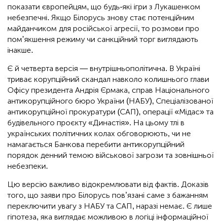
показати європейцям, що будь-які ігри з Лукашенком
небезпечні. Якщо Білорусь знову стає потенційним
майданчиком для російської агресії, то розмови про
пом’якшення режиму чи санкційний торг виглядають
інакше.
Є й четверта версія — внутрішньополітична. В Україні
триває корупційний скандал навколо колишнього глави
Офісу президента Андрія Єрмака, справ Національного
антикорупційного бюро України (НАБУ), Спеціалізованої
антикорупційної прокуратури (САП), операції «Мідас» та
будівельного проєкту «Династія». На цьому тлі в
українських політичних колах обговорюють, чи не
намагається Банкова перебити антикорупційний
порядок денний темою військової загрози та зовнішньої
небезпеки.
Цю версію важливо відокремлювати від фактів. Доказів
того, що заяви про Білорусь пов’язані саме з бажанням
переключити увагу з НАБУ та САП, наразі немає. Є лише
гіпотеза, яка виглядає можливою в логіці інформаційної