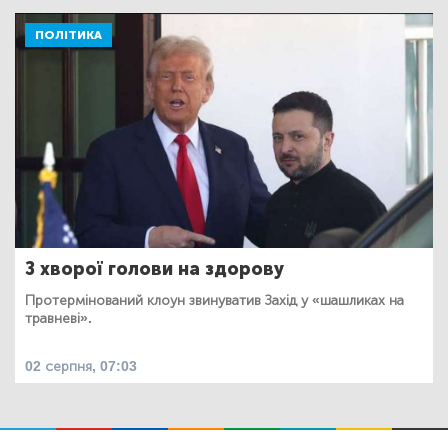
ПОЛІТИКА
З хворої голови на здорову
Протермінований клоун звинуватив Захід у «шашликах на
травневі».
02 серпня, 07:03