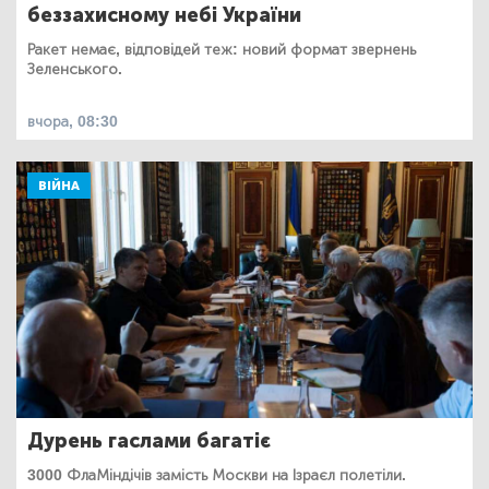
беззахисному небі України
Ракет немає, відповідей теж: новий формат звернень
Зеленського.
вчора, 08:30
ВІЙНА
Дурень гаслами багатіє
3000 ФлаМіндічів замість Москви на Ізраєл полетіли.