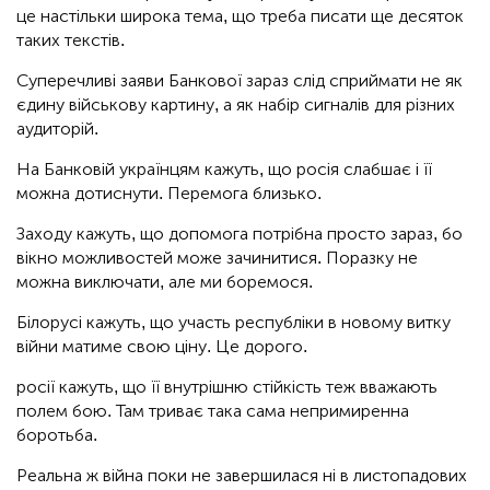
це настільки широка тема, що треба писати ще десяток
таких текстів.
Суперечливі заяви Банкової зараз слід сприймати не як
єдину військову картину, а як набір сигналів для різних
аудиторій.
На Банковій українцям кажуть, що росія слабшає і її
можна дотиснути. Перемога близько.
Заходу кажуть, що допомога потрібна просто зараз, бо
вікно можливостей може зачинитися. Поразку не
можна виключати, але ми боремося.
Білорусі кажуть, що участь республіки в новому витку
війни матиме свою ціну. Це дорого.
росії кажуть, що її внутрішню стійкість теж вважають
полем бою. Там триває така сама непримиренна
боротьба.
Реальна ж війна поки не завершилася ні в листопадових