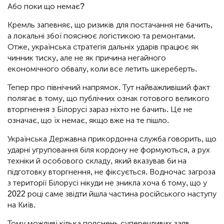
Або поки що немає?
Кремль запевняє, що ризиків для постачання не бачить,
а локальні збої пояснює логістикою та ремонтами.
Отже, українська стратегія дальніх ударів працює як
чинник тиску, але не як причина негайного
економічного обвалу, коли все летить шкереберть.
Тепер про північний напрямок. Тут найважливіший факт
полягає в тому, що публічних ознак готового великого
вторгнення з Білорусі зараз ніхто не бачить. Це не
означає, що їх немає, якщо вже на те пішло.
Українська Державна прикордонна служба говорить, що
ударні угруповання біля кордону не формуються, а рух
техніки й особового складу, який вказував би на
підготовку вторгнення, не фіксується. Водночас загроза
з території Білорусі нікуди не зникла хоча б тому, що у
2022 році саме звідти йшла частина російського наступу
на Київ.
Тому можливі кілька пояснень суперечливих заяв