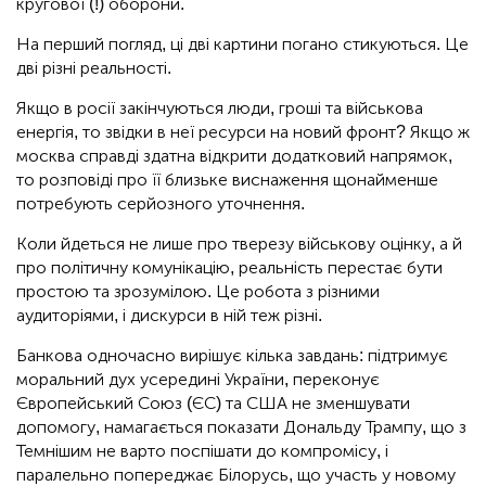
кругової (!) оборони.
На перший погляд, ці дві картини погано стикуються. Це
дві різні реальності.
Якщо в росії закінчуються люди, гроші та військова
енергія, то звідки в неї ресурси на новий фронт? Якщо ж
москва справді здатна відкрити додатковий напрямок,
то розповіді про її близьке виснаження щонайменше
потребують серйозного уточнення.
Коли йдеться не лише про тверезу військову оцінку, а й
про політичну комунікацію, реальність перестає бути
простою та зрозумілою. Це робота з різними
аудиторіями, і дискурси в ній теж різні.
Банкова одночасно вирішує кілька завдань: підтримує
моральний дух усередині України, переконує
Європейський Союз (ЄС) та США не зменшувати
допомогу, намагається показати Дональду Трампу, що з
Темнішим не варто поспішати до компромісу, і
паралельно попереджає Білорусь, що участь у новому