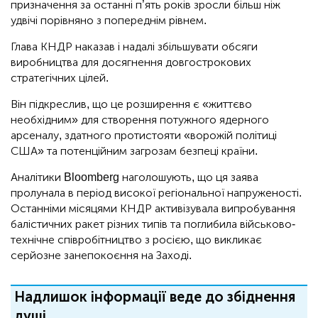
призначення за останні п’ять років зросли більш ніж
удвічі порівняно з попереднім рівнем.
Глава КНДР наказав і надалі збільшувати обсяги
виробництва для досягнення довгострокових
стратегічних цілей.
Він підкреслив, що це розширення є «життєво
необхідним» для створення потужного ядерного
арсеналу, здатного протистояти «ворожій політиці
США» та потенційним загрозам безпеці країни.
Аналітики Bloomberg наголошують, що ця заява
пролунала в період високої регіональної напруженості.
Останніми місяцями КНДР активізувала випробування
балістичних ракет різних типів та поглибила військово-
технічне співробітництво з росією, що викликає
серйозне занепокоєння на Заході.
Надлишок інформації веде до збіднення
душі