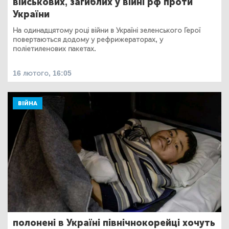
військових, загиблих у війні рф проти
України
На одинадцятому році війни в Україні зеленського Герої
повертаються додому у рефрижераторах, у
поліетиленових пакетах.
16 лютого, 16:05
ВІЙНА
полонені в Україні північнокорейці хочуть