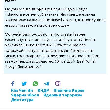
На думку знавця ефірних новин Ендрю Бойда
«Цінність новини суб'єктивна. Чим більше новина
впливатиме на життя споживачів новин, їхні прибутки й
емоції, тим важливішою вона буде».
Останній Бастіон, дбаючи про статки і гарне
самопочуття своїх шанувальників, у кожній новині
максимально конкретний. Читайте у нас про
надзвичайні ситуації і конфлікти, дії і бездіяльність
влади, господарство і людей, злочини і проєкти, і ви
завжди першими дізнаєтеся: Хто? Що? Де? Коли?
Чому? Яким чином?
Кім Чен Ин
КНДР
Північна Корея
Ядерна зброя
Ядерний тероризм
Диктатура