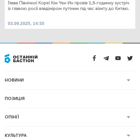
Глава Північної Кореї Кім Чен Ин провів 1,5-годинну зустріч
із главою росії владіміром путіним під час візиту до Китаю.
03.09.2025, 14:55
НОВИНИ
Усі новини
Кримінал
Полтава
ПОЗИЦІЯ
Політика
Війна
Світ
ОПІНІЇ
Економіка
Спорт
Головред
Володимир Бойко
Ростислав
КУЛЬТУРА
Мартинюк