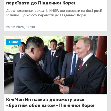
переїхати до Південної Кореї
Двоє полонених солдатів КНДР, що воювали на боці росії,
заявили, що хочуть переїхати до Південної Кореї.
25.12.2025, 11:30
ВІЙНА
Кім Чен Ин назвав допомогу росії
«братнім обов’язком» Північної Кореї