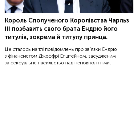
Король Сполученого Королівства Чарльз
III позбавить свого брата Ендрю його
титулів, зокрема й титулу принца.
Це сталось на тлі повідомлень про зв’язки Ендрю
з фінансистом Джеффрі Епштейном, засудженим
за сексуальне насильство над неповнолітніми.