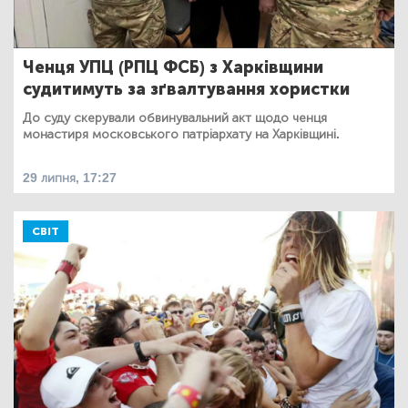
Ченця УПЦ (РПЦ ФСБ) з Харківщини
судитимуть за зґвалтування хористки
До суду скерували обвинувальний акт щодо ченця
монастиря московського патріархату на Харківщині.
29 липня, 17:27
СВІТ