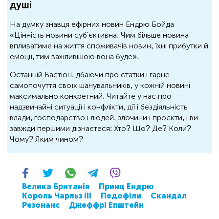
душі
На думку знавця ефірних новин Ендрю Бойда
«Цінність новини суб'єктивна. Чим більше новина
впливатиме на життя споживачів новин, їхні прибутки й
емоції, тим важливішою вона буде».
Останній Бастіон, дбаючи про статки і гарне
самопочуття своїх шанувальників, у кожній новині
максимально конкретний. Читайте у нас про
надзвичайні ситуації і конфлікти, дії і бездіяльність
влади, господарство і людей, злочини і проєкти, і ви
завжди першими дізнаєтеся: Хто? Що? Де? Коли?
Чому? Яким чином?
Велика Британія
Принц Ендрю
Король Чарльз ІІІ
Педофіли
Скандал
Резонанс
Джеффрі Епштейн