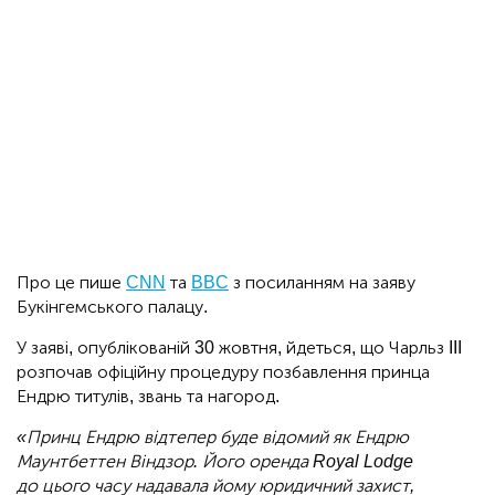
Про це пише
CNN
та
BBC
з посиланням на заяву
Букінгемського палацу.
У заяві, опублікованій 30 жовтня, йдеться, що Чарльз III
розпочав офіційну процедуру позбавлення принца
Ендрю титулів, звань та нагород.
«Принц Ендрю відтепер буде відомий як Ендрю
Маунтбеттен Віндзор. Його оренда Royal Lodge
до цього часу надавала йому юридичний захист,