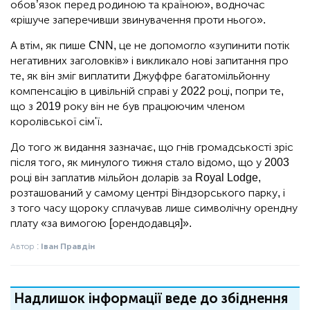
обов’язок перед родиною та країною», водночас
«рішуче заперечивши звинувачення проти нього».
А втім, як пише CNN, це не допомогло «зупинити потік
негативних заголовків» і викликало нові запитання про
те, як він зміг виплатити Джуффре багатомільйонну
компенсацію в цивільній справі у 2022 році, попри те,
що з 2019 року він не був працюючим членом
королівської сім'ї.
До того ж видання зазначає, що гнів громадськості зріс
після того, як минулого тижня стало відомо, що у 2003
році він заплатив мільйон доларів за Royal Lodge,
розташований у самому центрі Віндзорського парку, і
з того часу щороку сплачував лише символічну орендну
плату «за вимогою [орендодавця]».
Автор :
Іван Правдін
Надлишок інформації веде до збіднення