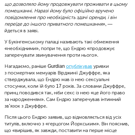
що дозволяло йому продовжувати проживати в цьому
помешканні. Наразі йому було офіційно вручено
повідомлення про необхідність здачі оренди, і він
переїде до іншого приватного помешкання»
, —
йдеться в заяві.
У Букінгемському палаці називають такі обмеження
«необхідними», попри те, що Ендрю «продовжує
заперечувати звинувачення проти нього».
Нагадаємо, раніше Gurdian
опублікував
уривки
з посмертних мемуарів Вірджинії Джуффре, яка
стверджувала, що Ендрю мав із нею сексуальні
стосунки, коли їй було 17 років. За словами Джуффре,
принц поводився так, ніби секс із нею «це його право
за народженням». Сам Ендрю заперечував інтимний
зв’язок з Джуффре.
Після цього Ендрю заявив, що відмовляється від усіх
титулів, включно з «герцогом Йоркським». Він пояснив,
що «вирішив, як завжди, поставити на перше місце