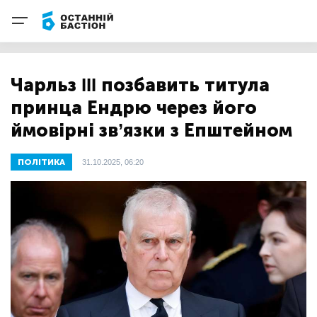
Чарльз III позбавить титула
принца Ендрю через його
ймовірні зв’язки з Епштейном
ПОЛІТИКА
31.10.2025, 06:20