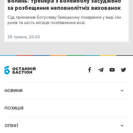
Волинь: тренера з волейболу засуджено
за розбещення неповнолітніх вихованок
Суд призначив Богуславу Галицькому покарання у виді сім
років та шість місяців позбавлення волі.
19 травня, 10:23
НОВИНИ
Усі новини
Кримінал
Полтава
ПОЗИЦІЯ
Політика
Війна
Світ
ОПІНІЇ
Економіка
Спорт