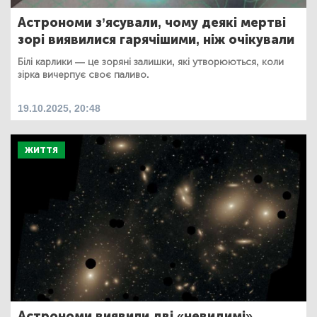
Астрономи з’ясували, чому деякі мертві
зорі виявилися гарячішими, ніж очікували
Білі карлики — це зоряні залишки, які утворюються, коли
зірка вичерпує своє паливо.
19.10.2025, 20:48
ЖИТТЯ
Астрономи виявили дві «невидимі»