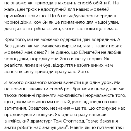
не знаємо як, природа знаходить спосіб обійти її. На
жаль, цей трюк недоступний для наших моделей,
принаймні поки що. Що б не відбувалося всередині
чорної дірки, хоч би як це приманило для нашої уяви,
для цього потрібна фізика, якої в нас поки що немає.
Крім того, ми не можемо одержати дані зсередини. А
без даних, як ми зможемо вирішити, яка з наших нових
моделей має сенс? Не дивно, що Ейнштейн не любив
чорні дірки, породжуючи його власну теорію. Як
реаліста, яким він був, відкриття незбагненних нам
аспектів світу природи дратувало його.
Зі всього сказаного можна винести ще один урок. Ми
не повинні залишати спроб розібратися в цьому, але ми
також повинні прийняти можливість і нормальність того,
що цілком імовірно ми не знайдемо відповіді на наші
запитання. Зрештою, незнання – це те, що спонукає нас
продовжувати пошуки. Як одного разу написав
англійський драматург Том Стоппард, “саме бажання
знати робить нас значущими”. Навіть якщо питання так і