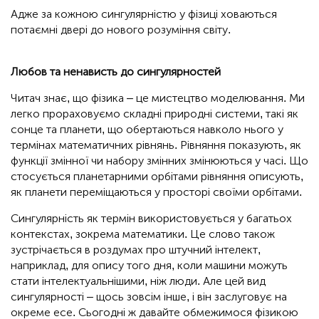
Адже за кожною сингулярністю у фізиці ховаються
потаємні двері до нового розуміння світу.
Любов та ненависть до сингулярностей
Читач знає, що фізика – це мистецтво моделювання. Ми
легко прораховуємо складні природні системи, такі як
сонце та планети, що обертаються навколо нього у
термінах математичних рівнянь. Рівняння показують, як
функції змінної чи набору змінних змінюються у часі. Що
стосується планетарними орбітами рівняння описують,
як планети переміщаються у просторі своїми орбітами.
Сингулярність як термін використовується у багатьох
контекстах, зокрема математики. Це слово також
зустрічається в роздумах про штучний інтелект,
наприклад, для опису того дня, коли машини можуть
стати інтелектуальнішими, ніж люди. Але цей вид
сингулярності – щось зовсім інше, і він заслуговує на
окреме есе. Сьогодні ж давайте обмежимося фізикою