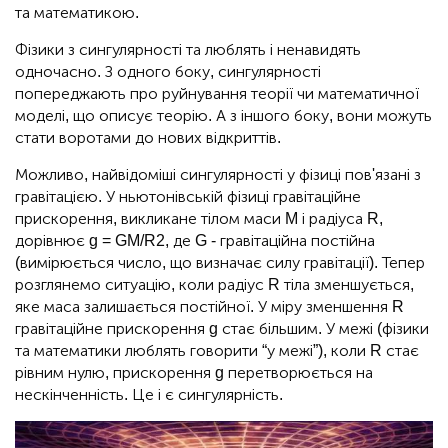
та математикою.
Фізики з сингулярності та люблять і ненавидять
одночасно. З одного боку, сингулярності
попереджають про руйнування теорії чи математичної
моделі, що описує теорію. А з іншого боку, вони можуть
стати воротами до нових відкриттів.
Можливо, найвідоміші сингулярності у фізиці пов'язані з
гравітацією. У ньютонівській фізиці гравітаційне
прискорення, викликане тілом маси M і радіуса R,
дорівнює g = GM/R2, де G - гравітаційна постійна
(вимірюється число, що визначає силу гравітації). Тепер
розглянемо ситуацію, коли радіус R тіла зменшується,
яке маса залишається постійної. У міру зменшення R
гравітаційне прискорення g стає більшим. У межі (фізики
та математики люблять говорити “у межі”), коли R стає
рівним нулю, прискорення g перетворюється на
нескінченність. Це і є сингулярність.