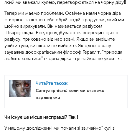
який ми вважали кулею, перетворюється на чорну діру!!
Тепер ми маємо проблеми. Освічена нами чорна діра
створює навколо себе обрій подій з радіусом, який ми
щойно вирахували. Він називається радіусом
Шварцшільда. Все, що відбувається всередині цього
радіусу, приховано від нас зовні. Якщо ви вирішите
увійти туди, ви ніколи не вийдете. Як одного разу
зауважив досократівський філософ Геракліт, "природа
любить ховатися" і чорна дірка - це найкраще укриття.
Читайте також:
Сингулярність: коли ми станемо
надлюдьми
Чи існує це місце насправді? Так !
У нашому дослідженні ми почали зі звичайної кулі зі