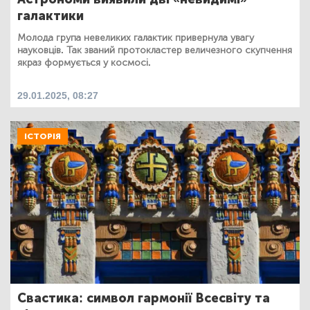
галактики
Молода група невеликих галактик привернула увагу
науковців. Так званий протокластер величезного скупчення
якраз формується у космосі.
29.01.2025, 08:27
ІСТОРІЯ
Свастика: символ гармонії Всесвіту та