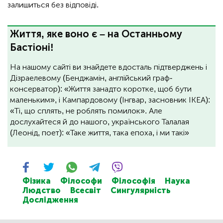
залишиться без відповіді.
Життя, яке воно є – на Останньому
Бастіоні!
На нашому сайті ви знайдете вдосталь підтверджень і
Дізраелевому (Бенджамін, англійський граф-
консерватор): «Життя занадто коротке, щоб бути
маленьким», і Кампардовому (Інгвар, засновник ІКЕА):
«Ті, що сплять, не роблять помилок». Але
дослухайтеся й до нашого, українського Талалая
(Леонід, поет): «Таке життя, така епоха, і ми такі»
Фізика
Філософи
Філософія
Наука
Людство
Всесвіт
Сингулярність
Дослідження