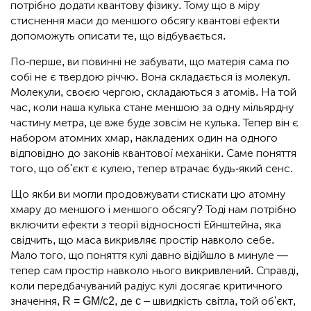
потрібно додати квантову фізику. Тому що в міру
стиснення маси до меншого обсягу квантові ефекти
допоможуть описати те, що відбувається.
По-перше, ви повинні не забувати, що матерія сама по
собі не є твердою річчю. Вона складається із молекул.
Молекули, своєю чергою, складаються з атомів. На той
час, коли наша кулька стане меншою за одну мільярдну
частину метра, це вже буде зовсім не кулька. Тепер він є
набором атомних хмар, накладених один на одного
відповідно до законів квантової механіки. Саме поняття
того, що об'єкт є кулею, тепер втрачає будь-який сенс.
Що якби ви могли продовжувати стискати цю атомну
хмару до меншого і меншого обсягу? Тоді нам потрібно
включити ефекти з теорії відносності Ейнштейна, яка
свідчить, що маса викривляє простір навколо себе.
Мало того, що поняття кулі давно відійшло в минуле —
тепер сам простір навколо нього викривлений. Справді,
коли передбачуваний радіус кулі досягає критичного
значення, R = GM/c2, де c – швидкість світла, той об'єкт,