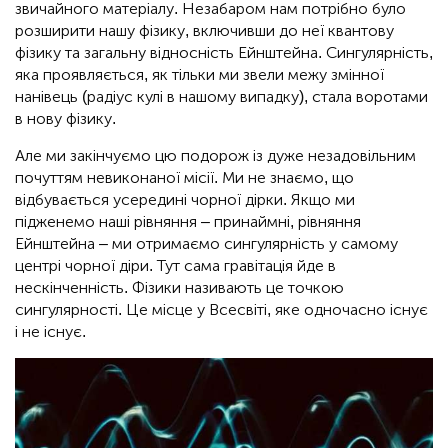
звичайного матеріалу. Незабаром нам потрібно було
розширити нашу фізику, включивши до неї квантову
фізику та загальну відносність Ейнштейна. Сингулярність,
яка проявляється, як тільки ми звели межу змінної
нанівець (радіус кулі в нашому випадку), стала воротами
в нову фізику.
Але ми закінчуємо цю подорож із дуже незадовільним
почуттям невиконаної місії. Ми не знаємо, що
відбувається усередині чорної дірки. Якщо ми
підженемо наші рівняння – принаймні, рівняння
Ейнштейна – ми отримаємо сингулярність у самому
центрі чорної діри. Тут сама гравітація йде в
нескінченність. Фізики називають це точкою
сингулярності. Це місце у Всесвіті, яке одночасно існує
і не існує.