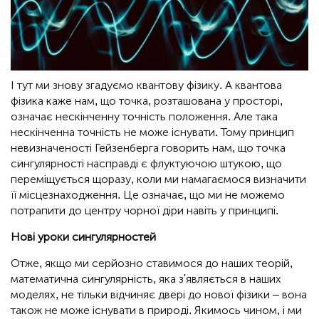
І тут ми знову згадуємо квантову фізику. А квантова
фізика каже нам, що точка, розташована у просторі,
означає нескінченну точність положення. Але така
нескінченна точність не може існувати. Тому принцип
невизначеності Гейзенберга говорить нам, що точка
сингулярності насправді є флуктуючою штукою, що
переміщується щоразу, коли ми намагаємося визначити
її місцезнаходження. Це означає, що ми не можемо
потрапити до центру чорної діри навіть у принципі.
Нові уроки сингулярностей
Отже, якщо ми серйозно ставимося до наших теорій,
математична сингулярність, яка з'являється в наших
моделях, не тільки відчиняє двері до нової фізики – вона
також не може існувати в природі. Якимось чином, і ми