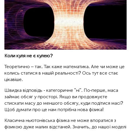
Коли куля не є кулею?
Теоретично – так. Так каже математика. Але чи може це
колись статися в нашій реальності? Ось тут все стає
цікавіше.
Швидка відповідь - категоричне "ні". По-перше, маса
займає обсяг у просторі. Якщо ви продовжуєте
стискати масу до меншого обсягу, куди подітися масі?
Щоб думати про це нам потрібна нова фізика!
Класична ньютонівська фізика не може впоратися з
фізикою дуже малих відстаней. Значить, до нашої моделі