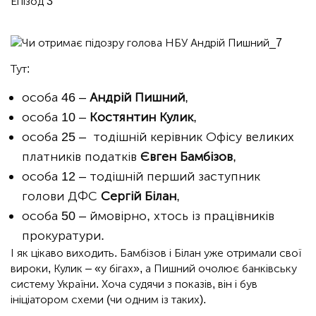
Епізод 3
Тут:
особа 46 –
Андрій Пишний
,
особа 10 –
Костянтин Кулик
,
особа 25 – тодішній керівник Офісу великих
платників податків
Євген Бамбізов
,
особа 12 – тодішній перший заступник
голови ДФС
Сергій Білан
,
особа 50 – ймовірно, хтось із працівників
прокуратури.
І як цікаво виходить. Бамбізов і Білан уже отримали свої
вироки, Кулик – «у бігах», а Пишний очолює банківську
систему України. Хоча судячи з показів, він і був
ініціатором схеми (чи одним із таких).