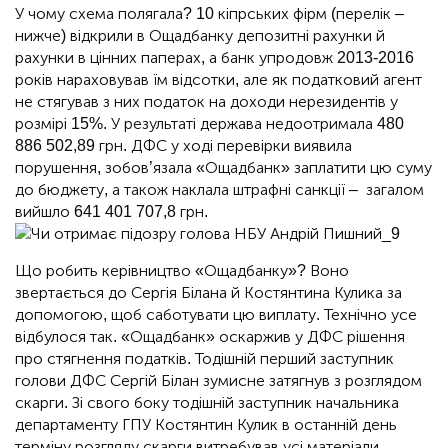
У чому схема полягала? 10 кіпрських фірм (перелік –
нижче) відкрили в Ощадбанку депозитні рахунки й
рахунки в цінних паперах, а банк упродовж 2013-2016
років нараховував їм відсотки, але як податковий агент
не стягував з них податок на доходи нерезидентів у
розмірі 15%. У результаті держава недоотримала 480
886 502,89 грн. ДФС у ході перевірки виявила
порушення, зобов’язала «Ощадбанк» заплатити цю суму
до бюджету, а також наклала штрафні санкції – загалом
вийшло 641 401 707,8 грн.
Що робить керівництво «Ощадбанку»? Воно
звертається до Сергія Білана й Костянтина Кулика за
допомогою, щоб саботувати цю виплату. Технічно усе
відбулося так. «Ощадбанк» оскаржив у ДФС рішення
про стягнення податків. Тодішній перший заступник
голови ДФС Сергій Білан зумисне затягнув з розглядом
скарги. Зі свого боку тодішній заступник начальника
департаменту ГПУ Костянтин Кулик в останній день
терміну розгляду скарги витребував усі матеріали