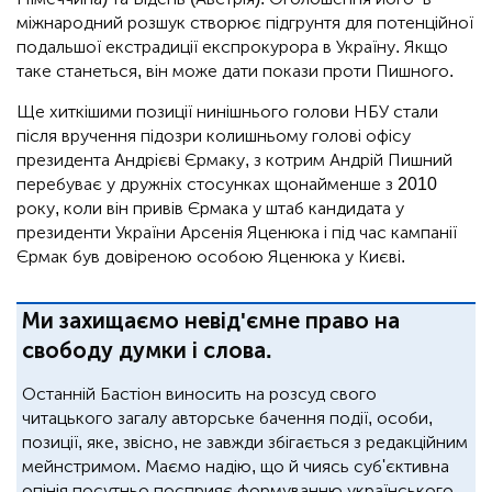
міжнародний розшук створює підгрунтя для потенційної
подальшої екстрадиції експрокурора в Україну. Якщо
таке станеться, він може дати покази проти Пишного.
Ще хиткішими позиції нинішнього голови НБУ стали
після вручення підозри колишньому голові офісу
президента Андрієві Єрмаку, з котрим Андрій Пишний
перебуває у дружніх стосунках щонайменше з 2010
року, коли він привів Єрмака у штаб кандидата у
президенти України Арсенія Яценюка і під час кампанії
Єрмак був довіреною особою Яценюка у Києві.
Ми захищаємо невід'ємне право на
свободу думки і слова.
Останній Бастіон виносить на розсуд свого
читацького загалу авторське бачення події, особи,
позиції, яке, звісно, не завжди збігається з редакційним
мейнстримом. Маємо надію, що й чиясь суб'єктивна
опінія посутньо посприяє формуванню українського