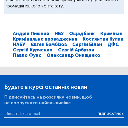
громадянського контексту.
Андрій Пишний
НБУ
Ощадбанк
Кримінал
Кримінальне провадження
Костянтин Кулик
НАБУ
Євген Бамбізов
Сергій Білан
ДФС
Сергій Курченко
Сергій Арбузов
Павло Фукс
Олександр Онищенко
Будьте в курсі останніх новин
Підписуйтесь на розсилку новин, щоб
не пропускати найважливіше
ПІДПИСАТИСЬ