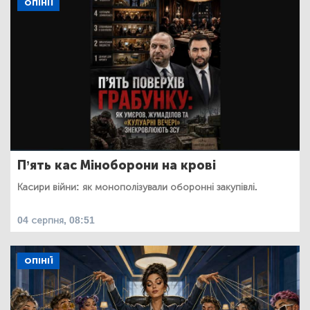
ОПІНІЇ
П’ять кас Міноборони на крові
Касири війни: як монополізували оборонні закупівлі.
04 серпня, 08:51
ОПІНІЇ