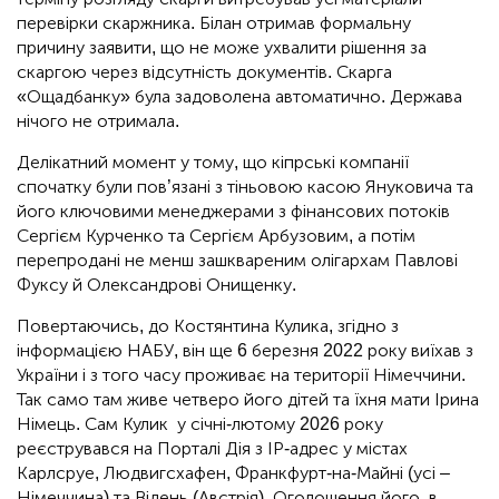
перевірки скаржника. Білан отримав формальну
причину заявити, що не може ухвалити рішення за
скаргою через відсутність документів. Скарга
«Ощадбанку» була задоволена автоматично. Держава
нічого не отримала.
Делікатний момент у тому, що кіпрські компанії
спочатку були пов’язані з тіньовою касою Януковича та
його ключовими менеджерами з фінансових потоків
Сергієм Курченко та Сергієм Арбузовим, а потім
перепродані не менш зашквареним олігархам Павлові
Фуксу й Олександрові Онищенку.
Повертаючись, до Костянтина Кулика, згідно з
інформацією НАБУ, він ще 6 березня 2022 року виїхав з
України і з того часу проживає на території Німеччини.
Так само там живе четверо його дітей та їхня мати Ірина
Німець. Сам Кулик у січні-лютому 2026 року
реєструвався на Порталі Дія з ІР-адрес у містах
Карлсруе, Людвигсхафен, Франкфурт-на-Майні (усі –
Німеччина) та Відень (Австрія). Оголошення його в