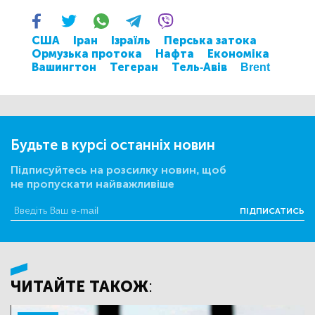
США
Іран
Ізраїль
Перська затока
Ормузька протока
Нафта
Економіка
Вашингтон
Тегеран
Тель-Авів
Brent
Будьте в курсі останніх новин
Підписуйтесь на розсилку новин, щоб
не пропускати найважливіше
ПІДПИСАТИСЬ
ЧИТАЙТЕ ТАКОЖ: