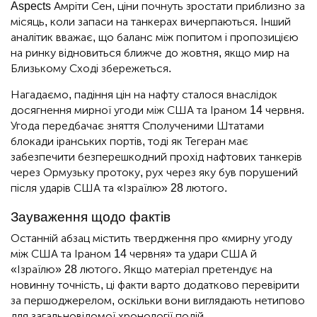
Aspects Амріти Сен, ціни почнуть зростати приблизно за
місяць, коли запаси на танкерах вичерпаються. Інший
аналітик вважає, що баланс між попитом і пропозицією
на ринку відновиться ближче до жовтня, якщо мир на
Близькому Сході збережеться.
Нагадаємо, падіння цін на нафту сталося внаслідок
досягнення мирної угоди між США та Іраном 14 червня.
Угода передбачає зняття Сполученими Штатами
блокади іранських портів, тоді як Тегеран має
забезпечити безперешкодний прохід нафтових танкерів
через Ормузьку протоку, рух через яку був порушений
після ударів США та «Ізраїлю» 28 лютого.
Зауваження щодо фактів
Останній абзац містить твердження про «мирну угоду
між США та Іраном 14 червня» та удари США й
«Ізраїлю» 28 лютого. Якщо матеріал претендує на
новинну точність, ці факти варто додатково перевірити
за першоджерелом, оскільки вони виглядають нетипово
для загальновідомої хронології подій.