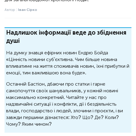
Автор :
Іван Сірко
Надлишок інформації веде до збіднення
душі
На думку знавця ефірних новин Ендрю Бойда
«Цінність новини суб'єктивна. Чим більше новина
впливатиме на життя споживачів новин, їхні прибутки й
емоції, тим важливішою вона буде».
Останній Бастіон, дбаючи про статки і гарне
самопочуття своїх шанувальників, у кожній новині
максимально конкретний. Читайте у нас про
надзвичайні ситуації і конфлікти, дії і бездіяльність
влади, господарство і людей, злочини і проєкти, і ви
завжди першими дізнаєтеся: Хто? Що? Де? Коли?
Чому? Яким чином?