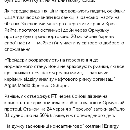
була до початку війни на Близькому Сході.
Як передає видання, ціни продовжують падати, оскільки
США тимчасово зняли всі санкції з іранської нафти на
60 днів. За словами міністра енергетики країни Кріса
Райта, протягом останньої доби через Ормузьку
протоку було транспортовано 20 мільйонів барелів
сирої нафти — майже п'яту частину світового добового
споживання.
«Трейдери розраховують на повернення до
нормального стану. Вони не враховують ризики, які все
ще залишаються цілком реальними», — зазначив
керівник відділу аналізу нафтового ринку організації
Argus Media Френсіс Осборн.
Раніше, як стверджує FT, через бойові дії значна
кількість танкерів опинилася заблокованою в Ормузькій
протоці. Станом на 24 червня з Перської затоки вийшло
31 судно, що на 50% більше, ніж попереднього дня.
На думку засновниці консалтингової компанії Energy