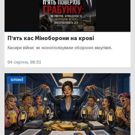
П’ять кас Міноборони на крові
Касири війни: як монополізували оборонні закупівлі.
04 серпня, 08:51
ОПІНІЇ