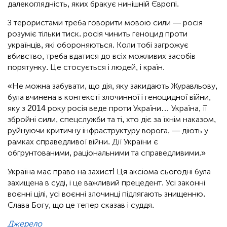
далекоглядність, яких бракує нинішній Європі.
З терористами треба говорити мовою сили — росія
розуміє тільки тиск. росія чинить геноцид проти
українців, які обороняються. Коли тобі загрожує
вбивство, треба вдатися до всіх можливих засобів
порятунку. Це стосується і людей, і країн.
«Не можна забувати, що дія, яку закидають Журавльову,
була вчинена в контексті злочинної і геноцидної війни,
яку з 2014 року росія веде проти України… Україна, її
збройні сили, спецслужби та ті, хто діє за їхнім наказом,
руйнуючи критичну інфраструктуру ворога, — діють у
рамках справедливої війни. Дії України є
обґрунтованими, раціональними та справедливими.»
Україна має право на захист! Ця аксіома сьогодні була
захищена в суді, і це важливий прецедент. Усі законні
воєнні цілі, усі воєнні злочинці підлягають знищенню.
Слава Богу, що це тепер сказав і суддя.
Джерело