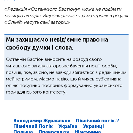
«Редакція «Останнього Бастіону» може не поділяти
позицію авторів. Відповідальність за матеріали в розділі
«Опінії» несуть самі автори.»
Ми захищаємо невід'ємне право на
свободу думки і слова.
Останній Бастіон виносить на розсуд свого
читацького загалу авторське бачення події, особи,
позиції, яке, звісно, не завжди збігається з редакційним
мейнстримом. Маємо надію, що й чиясь суб'єктивна
опінія посутньо посприяє формуванню українського
громадянського контексту.
Володимир Журавльов
Північний потік-2
Північний Потік
Україна
Українці
Польща
Правосуддя
Німеччина