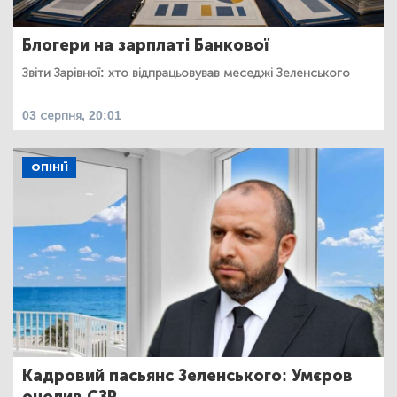
Блогери на зарплаті Банкової
Звіти Зарівної: хто відпрацьовував меседжі Зеленського
03 серпня, 20:01
ОПІНІЇ
Кадровий пасьянс Зеленського: Умєров
очолив СЗР