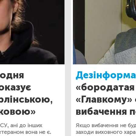
щодня
Дезінформа
оказує
«бородатая
рлінською,
«Главкому» 
ьковою»
вибачення 
СУ, ані до інших
Якщо вибачення не буд
етераном вона не є.
заходи виховного хара