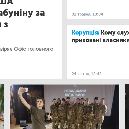
США
буніну за
31 травня, 13:04
 з
Корупція/
Кому служ
приховані власник
віряє Офіс головного
24 квітня, 12:42