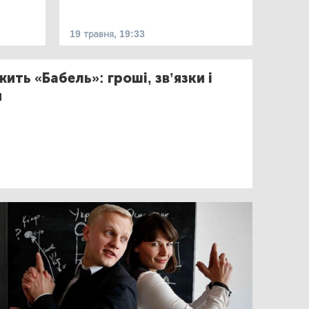
19 травня, 19:33
ить «Бабель»: гроші, зв’язки і
и