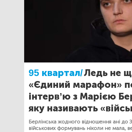
95 квартал/
Ледь не 
«Єдиний марафон» п
інтерв’ю з Марією Бе
яку називають «війс
Берлінська жодного відношення ані до З
військових формувань ніколи не мала, в