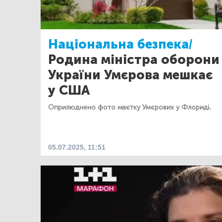
Національна безпека/
Родина міністра оборони
України Умєрова мешкає
у США
Оприлюднено фото маєтку Умєрових у Флориді.
05.07.2025, 11:51