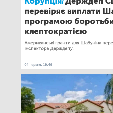
Корупція/
Держдеп 
перевіряє виплати Ша
програмою боротьби
клептократією
Американські гранти для Шабуніна пере
інспектора Держдепу.
04 червня, 19:46