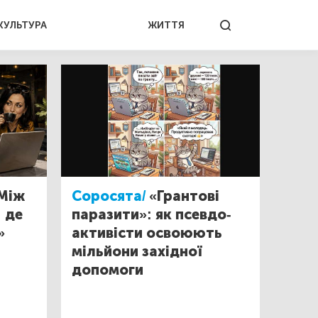
КУЛЬТУРА
ЖИТТЯ
Між
Соросята/
«Грантові
: де
паразити»: як псевдо-
»
активісти освоюють
мільйони західної
допомоги