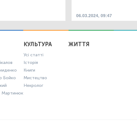
06.03.2024, 09:47
КУЛЬТУРА
ЖИТТЯ
Усі статті
ікалов
Історія
миденко
Книги
р Бойко
Мистецтво
ький
Некролог
в Мартинюк