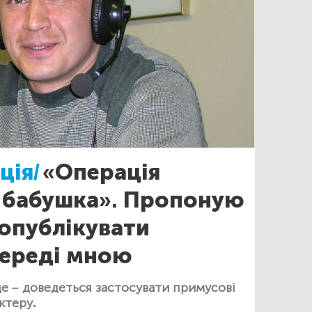
ція/
«Операція
 бабушка». Пропоную
опублікувати
переді мною
е – доведеться застосувати примусові
ктеру.