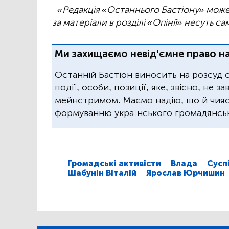
«Редакція «Останнього Бастіону» може 
за матеріали в розділі «Опінії» несуть са
Ми захищаємо невід'ємне право на
Останній Бастіон виносить на розсуд 
події, особи, позиції, яке, звісно, не 
мейнстримом. Маємо надію, що й чиясь
формуванню українського громадянськ
Громадські активісти
Влада
Сусп
Шабунін Віталій
Ярослав Юрчишин