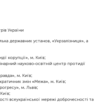
трів України
ька державних установ, «Укрзалізниця», а
ії корупції», м. Київ;
інарний науково-освітній центр протидії
равда», м. Київ;
ратичних змін «Межа», м. Київ;
огресу», м. Львів;
Київ;
ості всеукраїнської мережі доброчесності та