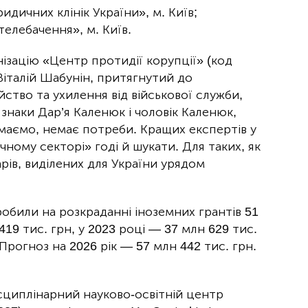
идичних клінік України», м. Київ;
елебачення», м. Київ.
ізацію «Центр протидії корупції» (код
італій Шабунін, притягнутий до
йство та ухилення від військової служби,
знаки Дар’я Каленюк і чоловік Каленюк,
умаємо, немає потреби. Кращих експертів у
чному секторі» годі й шукати. Для таких, як
арів, виділених для України урядом
робили на розкраданні іноземних грантів 51
419 тис. грн, у 2023 році — 37 млн 629 тис.
 Прогноз на 2026 рік — 57 млн 442 тис. грн.
сциплінарний науково-освітній центр