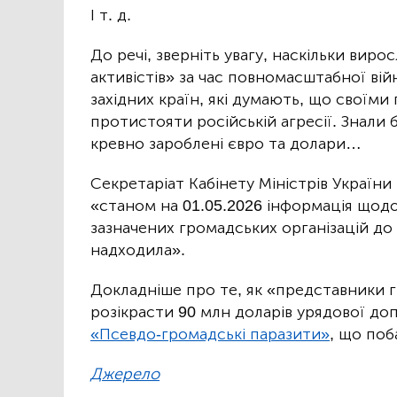
І т. д.
До речі, зверніть увагу, наскільки ви
активістів» за час повномасштабної вій
західних країн, які думають, що своїм
протистояти російській агресії. Знали 
кревно зароблені євро та долари…
Секретаріат Кабінету Міністрів України
«станом на 01.05.2026 інформація щодо 
зазначених громадських організацій до 
надходила».
Докладніше про те, як «представники 
розікрасти 90 млн доларів урядової до
«Псевдо-громадські паразити»
, що поб
Джерело