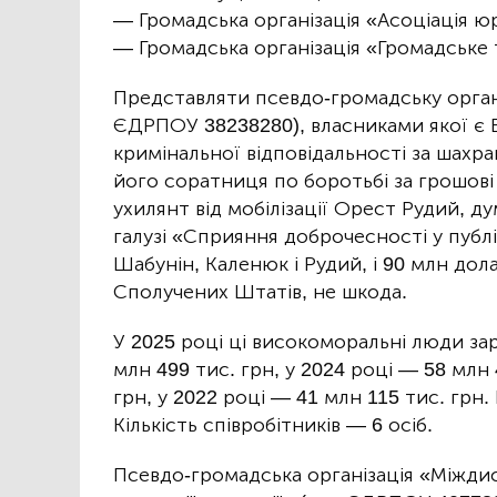
— Громадська організація «Асоціація юр
— Громадська організація «Громадське т
Представляти псевдо-громадську орган
ЄДРПОУ 38238280), власниками якої є В
кримінальної відповідальності за шахра
його соратниця по боротьбі за грошові 
ухилянт від мобілізації Орест Рудий, д
галузі «Сприяння доброчесності у публі
Шабунін, Каленюк і Рудий, і 90 млн дол
Сполучених Штатів, не шкода.
У 2025 році ці високоморальні люди за
млн 499 тис. грн, у 2024 році — 58 млн 
грн, у 2022 році — 41 млн 115 тис. грн.
Кількість співробітників — 6 осіб.
Псевдо-громадська організація «Міжди