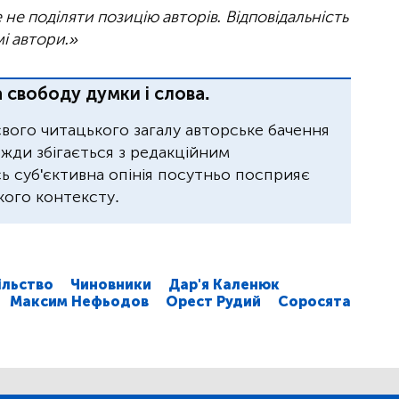
не поділяти позицію авторів. Відповідальність
мі автори.»
 свободу думки і слова.
свого читацького загалу авторське бачення
завжди збігається з редакційним
 суб'єктивна опінія посутньо посприяє
ого контексту.
ільство
Чиновники
Дар'я Каленюк
Максим Нефьодов
Орест Рудий
Соросята