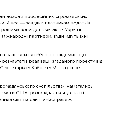
росли доходи професійних «громадських
ни. А все — завдяки платникам податків
и грошима вони допомагають Україні
б міжнародні партнери, куди йдуть їхні
 на наш запит люб’язно повідомив, що
результатів реалізації згаданого проєкту від
Секретаріату Кабінету Міністрів не
громадянського суспільства» намагались
помоги США, розповідається у статті
ачила світ на сайті «Насправді».