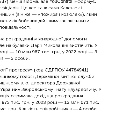
37) менш відома, але YouControl інформує,
іціарів. Це все та ж сама Каленюк і
ишин (він же — «пожирач козюлек»), який
сників бойових дій і вимагає звільнити
повідальності.
на розкраданні міжнародної допомоги
ле на булавки Дар’ї Миколаївні вистачить. У
році — 10 млн 967 тис. грн, у 2022 році — 3
ків — 3 особи.
логії прогресу» (код ЄДРПОУ 44784941)
лишньому голові Державної митної служби
ишньому в. о. директора Державної
України» Забродському Гнату Едуардовичу. У
зація отримала дохід від розкрадання
973 тис. грн, у 2023 році — 13 млн 071 тис.
ис. грн. Кількість співробітників — 4 особи.