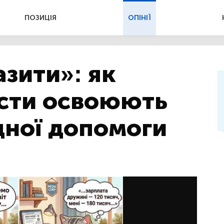
ПОЗИЦІЯ
ОПІНІЇ
азити»: як
істи освоюють
дної допомоги