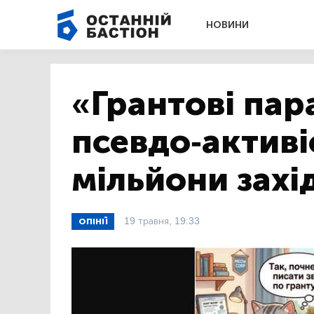
НОВИНИ
«Грантові пар
псевдо-актив
мільйони захі
19 травня, 19:33
ОПІНІЇ