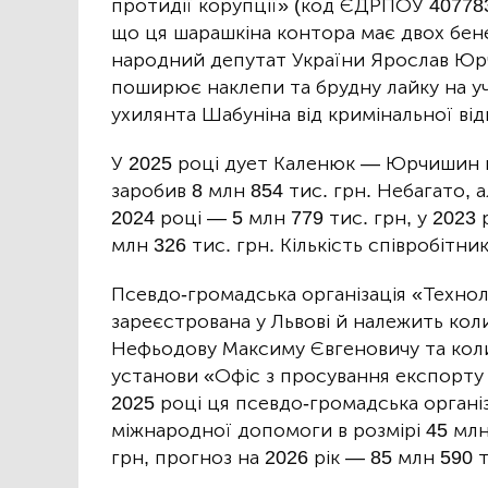
протидії корупції» (код ЄДРПОУ 407783
що ця шарашкіна контора має двох бенеф
народний депутат України Ярослав Юрч
поширює наклепи та брудну лайку на уча
ухилянта Шабуніна від кримінальної від
У 2025 році дует Каленюк — Юрчишин 
заробив 8 млн 854 тис. грн. Небагато, а
2024 році — 5 млн 779 тис. грн, у 2023 
млн 326 тис. грн. Кількість співробітни
Псевдо-громадська організація «Техно
зареєстрована у Львові й належить ко
Нефьодову Максиму Євгеновичу та кол
установи «Офіс з просування експорту 
2025 році ця псевдо-громадська органі
міжнародної допомоги в розмірі 45 млн 
грн, прогноз на 2026 рік — 85 млн 590 т