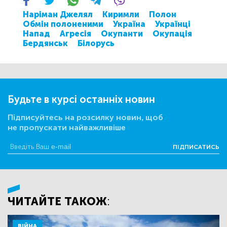
Наріман Джелял
Киримли
Полон
Обмін полоненими
Україна
Українці
Напад
Агресія
Окупанти
Окупація
Бердянськ
Білорусь
Будьте в курсі останніх новин
Підписуйтесь на розсилку новин, щоб
не пропускати найважливіше
ПІДПИСАТИСЬ
ЧИТАЙТЕ ТАКОЖ:
ВІЙНА