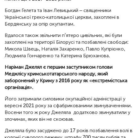
Богдан Гелета та Іван Левицький – священники
Української греко-католицької церкви, захоплені в
Бердянську за опір окупантам.
Вдалося також звільнити пʼятеро цивільних, які були
захоплені на території Білорусі та позбавлені свободи:
Микола Швець, Наталія Захаренко, Павло Купрієнко,
Людмила Гончаренко та Катерина Брюханова.
Наріман Джелял є першим заступником голови
Меджлісу кримськотатарського народу, який
заборонений у Криму з 2016 року як
«
екстремістська
організація
»
.
Його затримали силовики окупаційної адміністрації у
вересні 2021 року за сфабрикованими звинуваченнями.
Восени того ж року Джеляла додатково звинуватили у
злочинах, яких він не скоював.
Джеляла було засуджено до 17 років позбавлення волі в
колонії суворого режиму, штрафу 700 тисяч рублів та