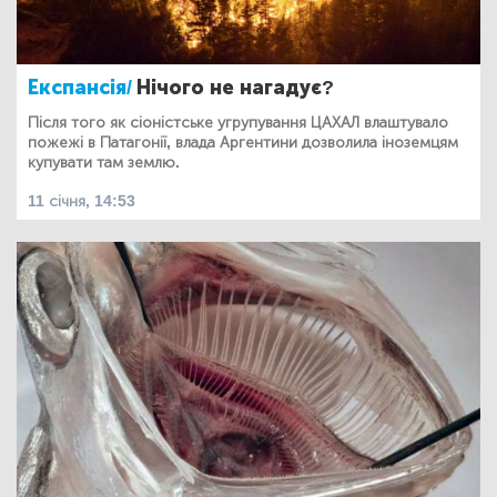
Експансія/
Нічого не нагадує?
Після того як сіоністське угрупування ЦАХАЛ влаштувало
пожежі в Патагонії, влада Аргентини дозволила іноземцям
купувати там землю.
11 січня, 14:53