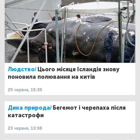
Людство/
Цього місяця Ісландія знову
поновила полювання на китів
25 червня, 15:35
Дика природа/
Бегемот і черепаха після
катастрофи
23 червня, 13:08