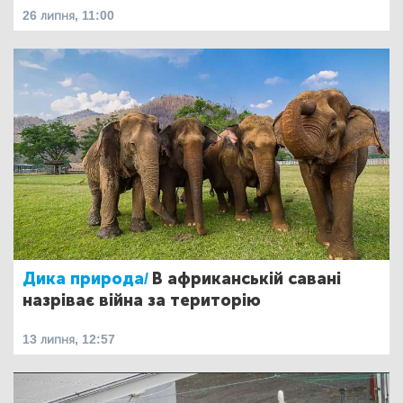
26 липня, 11:00
Дика природа/
В африканській савані
назріває війна за територію
13 липня, 12:57