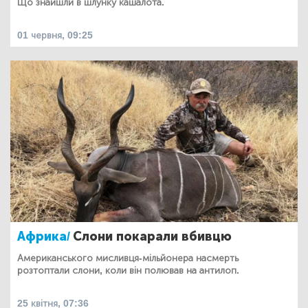
Що знайшли в шлунку кашалота.
01 червня, 09:25
Африка/
Слони покарали вбивцю
Американського мисливця-мільйонера насмерть
розтоптали слони, коли він полював на антилоп.
25 квітня, 07:36