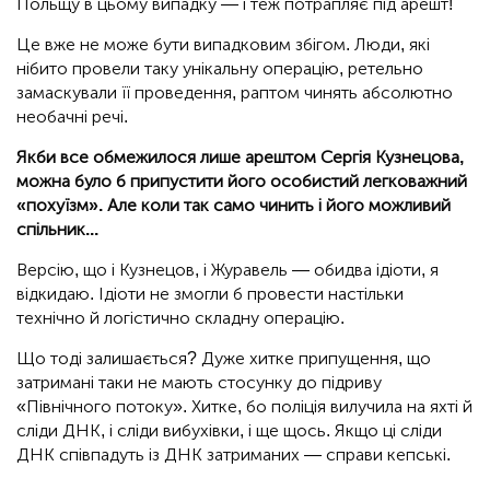
Польщу в цьому випадку — і теж потрапляє під арешт!
Це вже не може бути випадковим збігом. Люди, які
нібито провели таку унікальну операцію, ретельно
замаскували її проведення, раптом чинять абсолютно
необачні речі.
Якби все обмежилося лише арештом Сергія Кузнецова,
можна було б припустити його особистий легковажний
«похуїзм». Але коли так само чинить і його можливий
спільник...
Версію, що і Кузнецов, і Журавель — обидва ідіоти, я
відкидаю. Ідіоти не змогли б провести настільки
технічно й логістично складну операцію.
Що тоді залишається? Дуже хитке припущення, що
затримані таки не мають стосунку до підриву
«Північного потоку». Хитке, бо поліція вилучила на яхті й
сліди ДНК, і сліди вибухівки, і ще щось. Якщо ці сліди
ДНК співпадуть із ДНК затриманих — справи кепські.