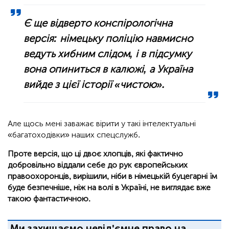
Є ще відверто конспірологічна
версія: німецьку поліцію навмисно
ведуть хибним слідом, і в підсумку
вона опиниться в калюжі, а Україна
вийде з цієї історії «чистою».
Але щось мені заважає вірити у такі інтелектуальні
«багатоходівки» наших спецслужб.
Проте версія, що ці двоє хлопців, які фактично
добровільно віддали себе до рук європейських
правоохоронців, вирішили, ніби в німецькій буцегарні їм
буде безпечніше, ніж на волі в Україні, не виглядає вже
такою фантастичною.
Ми захищаємо невід'ємне право на