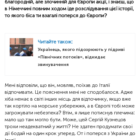
благородній, але злочинній для Європи акції, і знаєш, що
в Німеччині повним ходом іде розслідування цієї історії,
то якого біса ти взагалі поперся до Європи?
Читайте також:
Українець, якого підозрюють у підриві
«Північних потоків», відкидає
звинувачення
Мені відповіли, що він, мовляв, поїхав до Італії
відпочивати. Це пояснення мені не сподобалося. Адже
хіба немає в світі інших місць для відпочинку, якщо вже
так кортіло на морське узбережжя, а в Європі тобі може
загрожувати небезпека? Втім, я лише потиснув плечима:
мало що там могло бути. Може, цей Сергій Кузнецов
трохи неадекватний у житті? Не здатен продумати свої
дії бодай на один крок уперед. От і поперся з України до