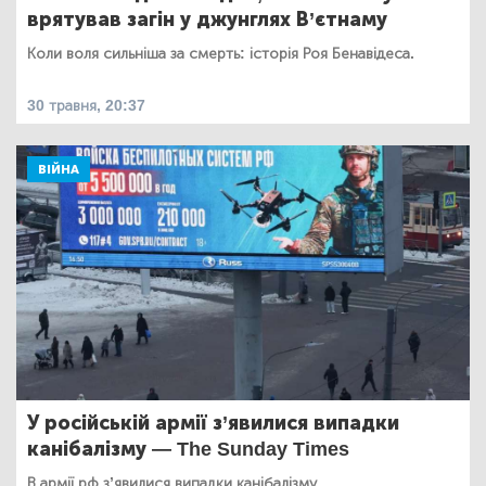
врятував загін у джунглях В’єтнаму
Коли воля сильніша за смерть: історія Роя Бенавідеса.
30 травня, 20:37
ВІЙНА
У російській армії з’явилися випадки
канібалізму — The Sunday Times
В армії рф з’явилися випадки канібалізму.