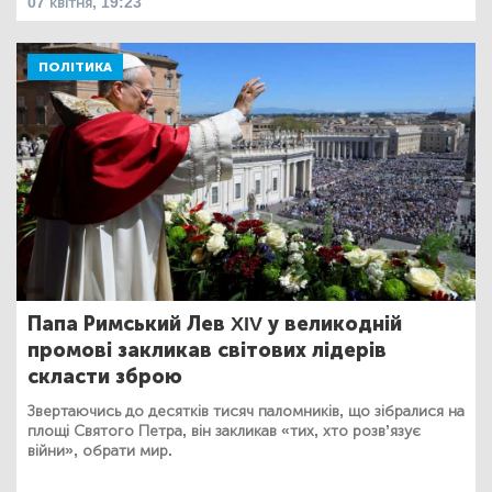
07 квітня, 19:23
ПОЛІТИКА
Папа Римський Лев XIV у великодній
промові закликав світових лідерів
скласти зброю
Звертаючись до десятків тисяч паломників, що зібралися на
площі Святого Петра, він закликав «тих, хто розв’язує
війни», обрати мир.