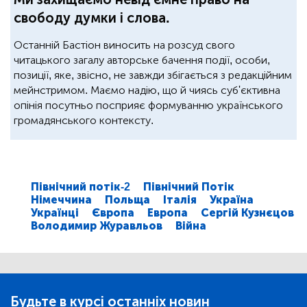
свободу думки і слова.
Останній Бастіон виносить на розсуд свого
читацького загалу авторське бачення події, особи,
позиції, яке, звісно, не завжди збігається з редакційним
мейнстримом. Маємо надію, що й чиясь суб'єктивна
опінія посутньо посприяє формуванню українського
громадянського контексту.
Північний потік-2
Північний Потік
Німеччина
Польща
Італія
Україна
Українці
Європа
Европа
Сергій Кузнєцов
Володимир Журавльов
Війна
Будьте в курсі останніх новин