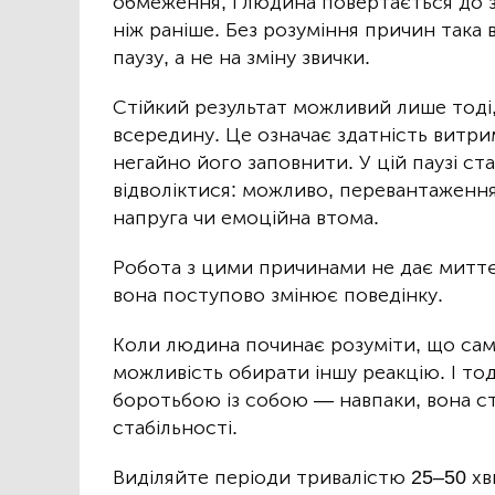
обмеження, і людина повертається до 
ніж раніше. Без розуміння причин така
паузу, а не на зміну звички.
Стійкий результат можливий лише тоді, 
всередину. Це означає здатність витр
негайно його заповнити. У цій паузі с
відволіктися: можливо, перевантаження,
напруга чи емоційна втома.
Робота з цими причинами не дає миттє
вона поступово змінює поведінку.
Коли людина починає розуміти, що саме
можливість обирати іншу реакцію. І тод
боротьбою із собою — навпаки, вона с
стабільності.
Виділяйте періоди тривалістю 25–50 хв