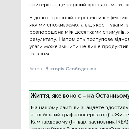
тригерів — це перший крок до зміни зв
У довгостроковій перспективі ефективні
яку ми споживаємо, а від якості уваги, 
розпорошена між десятками стимулів, 
результату. Натомість поступове відно
уваги може змінити не лише продуктивні
загалом.
Автор :
Вікторія Слободенюк
Життя, яке воно є – на Останньому
На нашому сайті ви знайдете вдосталь
англійський граф-консерватор): «Житт
Кампардовому (Інгвар, засновник ІКЕА)