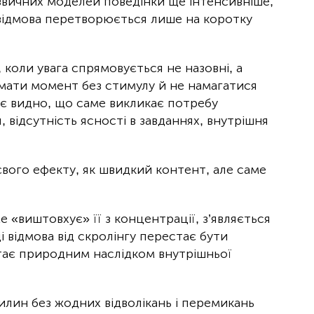
звичних моделей поведінки ще інтенсивніше,
 відмова перетворюється лише на коротку
коли увага спрямовується не назовні, а
имати момент без стимулу й не намагатися
тає видно, що саме викликає потребу
 відсутність ясності в завданнях, внутрішня
вого ефекту, як швидкий контент, але саме
 «виштовхує» її з концентрації, з’являється
і відмова від скролінгу перестає бути
тає природним наслідком внутрішньої
илин без жодних відволікань і перемикань