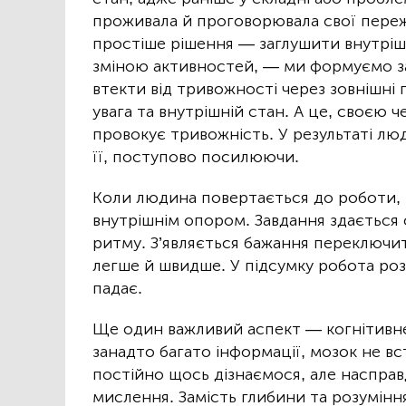
проживала й проговорювала свої переж
простіше рішення — заглушити внутріш
зміною активностей, — ми формуємо з
втекти від тривожності через зовнішн
увага та внутрішній стан. А це, своєю ч
провокує тривожність. У результаті люд
її, поступово посилюючи.
Коли людина повертається до роботи, 
внутрішнім опором. Завдання здається 
ритму. З’являється бажання переключи
легше й швидше. У підсумку робота роз
падає.
Ще один важливий аспект — когнітивн
занадто багато інформації, мозок не вс
постійно щось дізнаємося, але насправд
мислення. Замість глибини та розумін