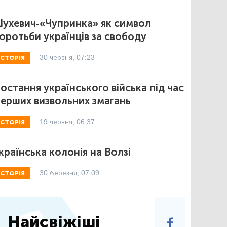
ухевич-«Чупринка» як символ
оротьби українців за свободу
30 червня, 07:23
ІСТОРІЯ
остання українського війська під час
ерших визвольних змагань
19 червня, 06:37
ІСТОРІЯ
країнська колонія на Волзі
30 березня, 07:09
ІСТОРІЯ
Найсвіжіші