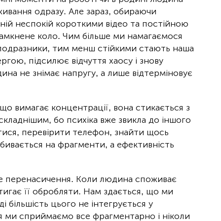
ивання одразу. Але зараз, обираючи
ній неспокій короткими відео та постійною
амкнене коло. Чим більше ми намагаємося
і подразники, тим менш стійкими стають наша
ергою, підсилює відчуття хаосу і знову
ина не знімає напругу, а лише відтерміновує
що вимагає концентрації, вона стикається з
складнішим, бо психіка вже звикла до іншого
тися, перевірити телефон, знайти щось
бивається на фрагменти, а ефективність
е перенасичення. Коли людина споживає
тигає її обробляти. Нам здається, що ми
і більшість цього не інтегрується у
ня ми сприймаємо все фрагментарно і ніколи