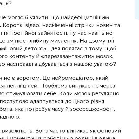
ань?
 не могло б уявити, що найдефіцитнішим
Короткі відео, нескінченні стрічки новин та
я постійної зайнятості, і у нас навіть не
 це змінює глибину мислення. На цьому тлі
міновий детокс». Ідея полягає в тому, щоб
ого контенту й «перезавантажити» мозок.
 що насправді відбувається з нашою увагою?
н не є ворогом. Це нейромедіатор, який
осягненні цілей. Проблема виникає не через
аємо стимулювати себе. Коли мозок регулярно
 поступово адаптується до цього рівня
обота, яка потребує часу й зосередженості,
ладною.
 тривожність. Вона часто виникає як фоновий
емні моменти на роботі чи в родині людина