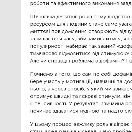
роботи та ефективного виконання завд
Ще кілька десятків років тому людство
ресурсом для людини стане саме увага. 
миттєві повідомлення створюють відчутт
залишається часу, аби замислитися, як
популярності набирає так званий «дофа
тимчасово відмовитися від стимулююч
Але чи справді проблема в дофаміні? І
Почнемо з того, що сам по собі дофамі
бере участь у мотивації, навчанні та д
нього, а через спосіб, у який ми звик
отримує швидкі та яскраві стимули, він
інтенсивності. У результаті звичайна р
починає здаватися нудною та надто ск
У цьому процесі важливу роль відіграє
стан, адже раніше у складні або пробл