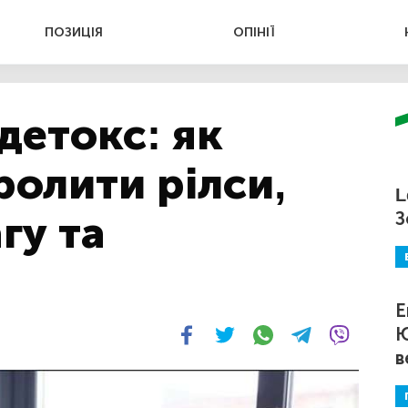
ПОЗИЦІЯ
ОПІНІЇ
детокс: як
олити рілси,
L
гу та
З
Е
Ю
в