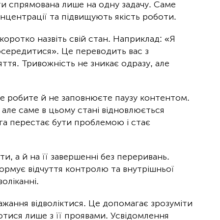
ути спрямована лише на одну задачу. Саме
онцентрації та підвищують якість роботи.
 коротко назвіть свій стан. Наприклад: «Я
осередитися». Це переводить вас з
ття. Тривожність не зникає одразу, але
 не робите й не заповнюєте паузу контентом.
але саме в цьому стані відновлюється
га перестає бути проблемою і стає
, а й на її завершенні без переривань.
формує відчуття контролю та внутрішньої
оліканні.
бажання відволіктися. Це допомагає зрозуміти
тися лише з її проявами. Усвідомлення