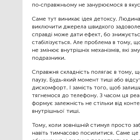
по-справжньому не занурюємося в якус
Саме тут виникає ідея детоксу. Людина
виключити джерела швидкого задоволен
справді може дати ефект, бо знижується
стабілізується. Але проблема в тому, щ
не змінює внутрішніх механізмів, які 
подразники.
Справжня складність полягає в тому, 
паузу. Будь-який момент тиші або відс
дискомфорт. І замість того, щоб зали
тягнемося до телефону. З часом ця ре
формує залежність не стільки від конте
внутрішньої тиші.
Тому, коли зовнішній стимул просто з
навіть тимчасово посилитися. Саме це 