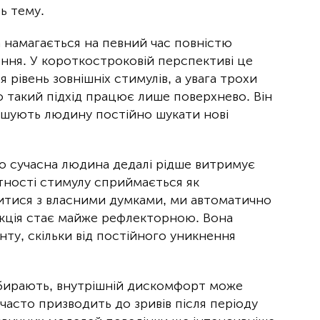
ь тему.
 намагається на певний час повністю
ня. У короткостроковій перспективі це
 рівень зовнішніх стимулів, а увага трохи
о такий підхід працює лише поверхнево. Він
змушують людину постійно шукати нові
що сучасна людина дедалі рідше витримує
утності стимулу сприймається як
шитися з власними думками, ми автоматично
акція стає майже рефлекторною. Вона
нту, скільки від постійного уникнення
абирають, внутрішній дискомфорт може
часто призводить до зривів після періоду