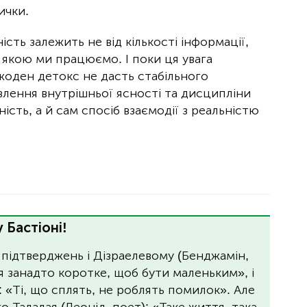
ички.
сть залежить не від кількості інформації,
з якою ми працюємо. І поки ця увага
жоден детокс не дасть стабільного
влення внутрішньої ясності та дисципліни
сть, а й сам спосіб взаємодії з реальністю
 Бастіоні!
 підтверджень і Дізраелевому (Бенджамін,
я занадто коротке, щоб бути маленьким», і
: «Ті, що сплять, не роблять помилок». Але