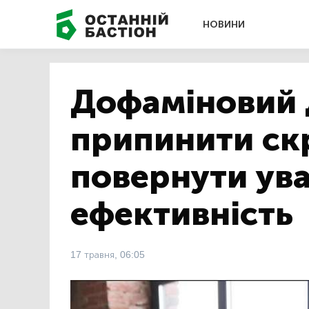
НОВИНИ
Дофаміновий 
припинити скр
повернути ува
ефективність
17 травня, 06:05