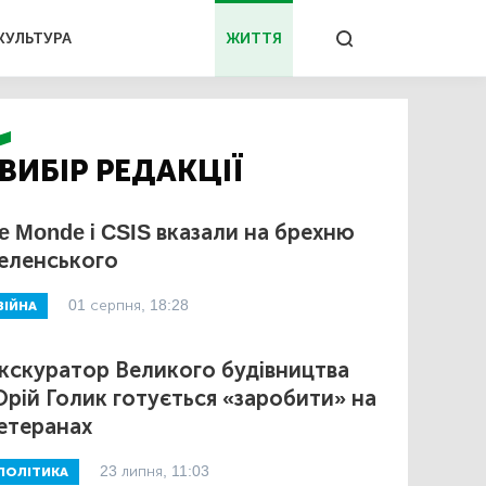
КУЛЬТУРА
ЖИТТЯ
ВИБІР РЕДАКЦІЇ
e Monde і CSIS вказали на брехню
еленського
01 серпня, 18:28
ВІЙНА
кскуратор Великого будівництва
рій Голик готується «заробити» на
етеранах
23 липня, 11:03
ПОЛІТИКА