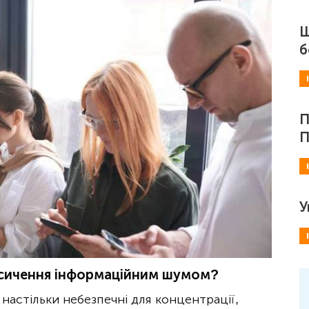
Ш
б
П
П
У
асичення інформаційним шумом?
 настільки небезпечні для концентрації,