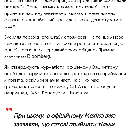
неофіційними каналами працює з представниками влади
цих країн. Вони планують домогтися їхньої згоди
прийняти частину величезної кількості нелегальних
мігрантів, яких обраний президент хоче депортувати зі
США.
Зусилля перехідного штабу спрямовані на те, щоб нова
адміністрація могла якнайшвидше розпочати реалізацію
однієї з основних передвиборчих обіцянок Трампа,
зазначило Bloomberg.
Як стверджують журналісти, офіційному Вашингтону
необхідно заручитися згодою третіх країн на приймання
мігрантів, оскільки значна частина з них має
громадянства країн, з якими у США погані стосунки —
наприклад, Куби, Венесуели, Нікарагуа.
При цьому, в офіційному Мехіко вже
заявляли, що готові приймати тільки