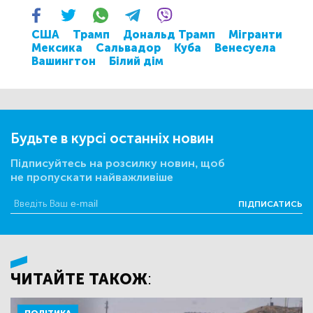
США
Трамп
Дональд Трамп
Мігранти
Мексика
Сальвадор
Куба
Венесуела
Вашингтон
Білий дім
Будьте в курсі останніх новин
Підписуйтесь на розсилку новин, щоб
не пропускати найважливіше
ПІДПИСАТИСЬ
ЧИТАЙТЕ ТАКОЖ: