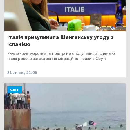
Італія призупинила Шенгенську угоду з
Іспанією
Рим закрив морське та повітряне сполучення з Іспанією
після різкого загострення міграційної кризи в Сеуті.
31 липня, 21:05
СВІТ