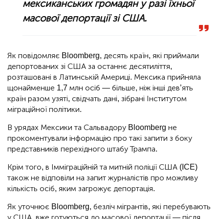
мексиканських громадян у разі їхньої
масової депортації зі США.
Як повідомляє Bloomberg, десять країн, які приймали
депортованих зі США за останнє десятиліття,
розташовані в Латинській Америці. Мексика прийняла
щонайменше 1,7 млн осіб — більше, ніж інші дев’ять
країн разом узяті, свідчать дані, зібрані Інститутом
міграційної політики.
В урядах Мексики та Сальвадору Bloomberg не
прокоментували інформацію про такі запити з боку
представників перехідного штабу Трампа.
Крім того, в Імміграційній та митній поліції США (ICE)
також не відповіли на запит журналістів про можливу
кількість осіб, яким загрожує депортація.
Як уточнює Bloomberg, безліч мігрантів, які перебувають
у США, вже готуються до масової депортації — після