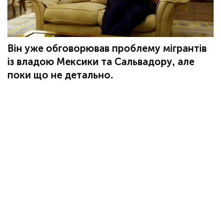
Він уже обговорював проблему мігрантів
із владою Мексики та Сальвадору, але
поки що не детально.