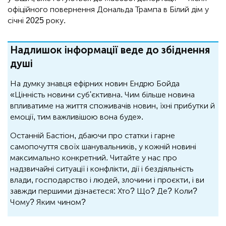
офіційного повернення Дональда Трампа в Білий дім у
січні 2025 року.
Надлишок інформації веде до збіднення
душі
На думку знавця ефірних новин Ендрю Бойда
«Цінність новини суб'єктивна. Чим більше новина
впливатиме на життя споживачів новин, їхні прибутки й
емоції, тим важливішою вона буде».
Останній Бастіон, дбаючи про статки і гарне
самопочуття своїх шанувальників, у кожній новині
максимально конкретний. Читайте у нас про
надзвичайні ситуації і конфлікти, дії і бездіяльність
влади, господарство і людей, злочини і проєкти, і ви
завжди першими дізнаєтеся: Хто? Що? Де? Коли?
Чому? Яким чином?