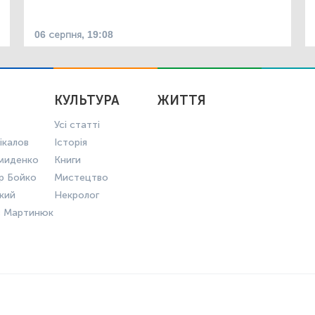
06 серпня, 19:08
КУЛЬТУРА
ЖИТТЯ
Усі статті
ікалов
Історія
миденко
Книги
р Бойко
Мистецтво
ький
Некролог
в Мартинюк