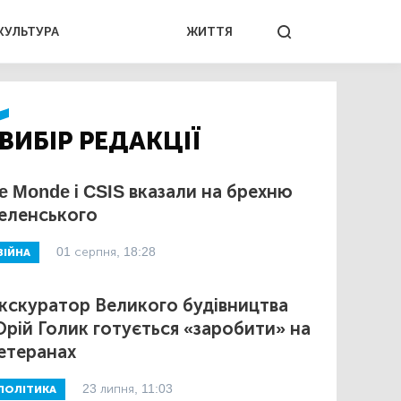
КУЛЬТУРА
ЖИТТЯ
ВИБІР РЕДАКЦІЇ
e Monde і CSIS вказали на брехню
еленського
01 серпня, 18:28
ВІЙНА
кскуратор Великого будівництва
рій Голик готується «заробити» на
етеранах
23 липня, 11:03
ПОЛІТИКА