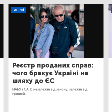
ОПІНІЇ
Реєстр проданих справ:
чого бракує Україні на
шляху до ЄС
НАБУ і САП: незалежні від закону, залежні від
грошей.