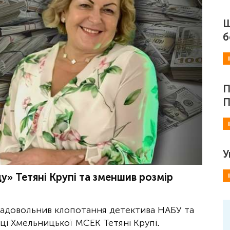
Ш
б
П
П
У
у» Тетяні Крупі та зменшив розмір
задовольнив клопотання детектива НАБУ та
ці Хмельницької МСЕК Тетяні Крупі.