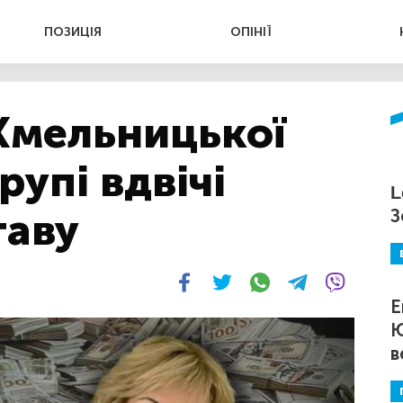
ПОЗИЦІЯ
ОПІНІЇ
Хмельницької
рупі вдвічі
L
таву
З
Е
Ю
в