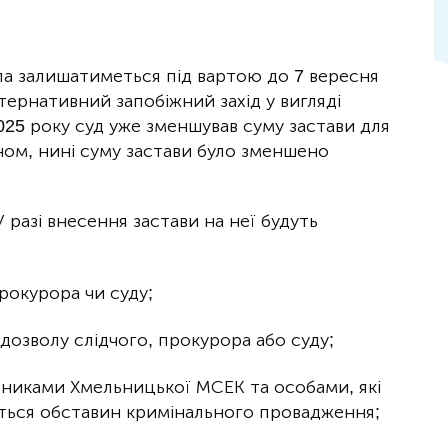
упа залишатиметься під вартою до 7 вересня
тернативний запобіжний захід у вигляді
2025 року суд уже зменшував суму застави для
ном, нині суму застави було зменшено
 разі внесення застави на неї будуть
рокурора чи суду;
дозволу слідчого, прокурора або суду;
івниками Хмельницької МСЕК та особами, які
ються обставин кримінального провадження;