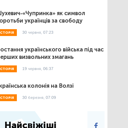
ухевич-«Чупринка» як символ
оротьби українців за свободу
30 червня, 07:23
ІСТОРІЯ
остання українського війська під час
ерших визвольних змагань
19 червня, 06:37
ІСТОРІЯ
країнська колонія на Волзі
30 березня, 07:09
ІСТОРІЯ
Найсвіжіші