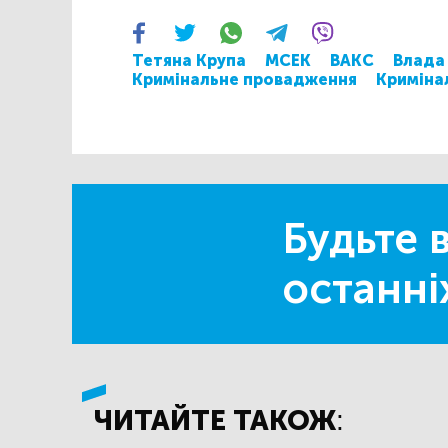
Тетяна Крупа
МСЕК
ВАКС
Влада
Кримінальне провадження
Криміна
Будьте в
останні
ЧИТАЙТЕ ТАКОЖ: