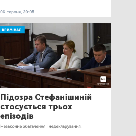
06 серпня, 20:05
КРИМІНАЛ
Підозра Стефанішиній
стосується трьох
епізодів
Незаконне збагачення і недекларування.