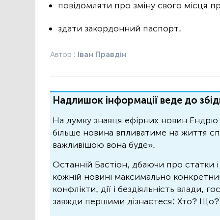
повідомляти про зміну свого місця п
здати закордонний паспорт.
Автор :
Іван Правдін
Надлишок інформації веде до збід
На думку знавця ефірних новин Ендрю 
більше новина впливатиме на життя спо
важливішою вона буде».
Останній Бастіон, дбаючи про статки і
кожній новині максимально конкретний.
конфлікти, дії і бездіяльність влади, г
завжди першими дізнаєтеся: Хто? Що