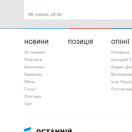
06 серпня, 19:33
НОВИНИ
ПОЗИЦІЯ
ОПІНІЇ
Усі новини
Головред
Політика
Геннадій С
Економіка
Вадим Де
Кримінал
Володими
Війна
Ігор Лядс
Спорт
Ростисла
Полтава
Світ