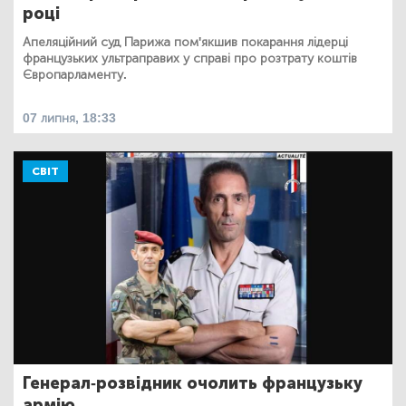
році
Апеляційний суд Парижа пом'якшив покарання лідерці
французьких ультраправих у справі про розтрату коштів
Європарламенту.
07 липня, 18:33
СВІТ
Генерал-розвідник очолить французьку
армію