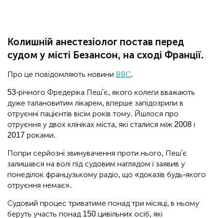
Колишній анестезіолог постав перед
судом у місті Безансон, на сході Франції.
Про це повідомляють новини
ВВС
.
53-річного Фредеріка Пеш'є, якого колеги вважають
дуже талановитим лікарем, вперше запідозрили в
отруєнні пацієнтів вісім років тому. Йшлося про
отруєння у двох клініках міста, які сталися між 2008 і
2017 роками.
Попри серйозні звинувачення проти нього, Пеш'є
залишався на волі під судовим наглядом і заявив у
понеділок французькому радіо, що «доказів будь-якого
отруєння немає».
Судовий процес триватиме понад три місяці, в ньому
беруть участь понад 150 цивільних осіб, які