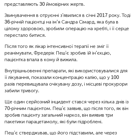
представляють 30 ймовірних жертв.
Звинувачення в отруєнні з'явилися в січні 2017 року. Тоді
36-річній пацієнтці на ім’я Сандра Сімард, яка була в
цілому здоровою, зробили операцію на хребті, і її серце
перестало битися.
Після того як лікар інтенсивної терапії не зміг її
реанімувати, Фредерік Пеш'є зробив їй ін’єкцію,
пацієнтка впала в кому й вижила.
Внутрішньовенні препарати, які використовувалися для
її лікування, показали концентрацію калію, що у 100
разів перевищувала очікувану дозу, і місцеві прокурори
забили тривогу.
Ще один серйозний інцидент стався через кілька днів із
70-річним пацієнтом. Пеш'є заявив, що після того, як він
зробив пацієнту загальний наркоз, він виявив три
пакетики парацетамолу, які були підроблені.
Пеш'є стверджував, що його підставили, але через