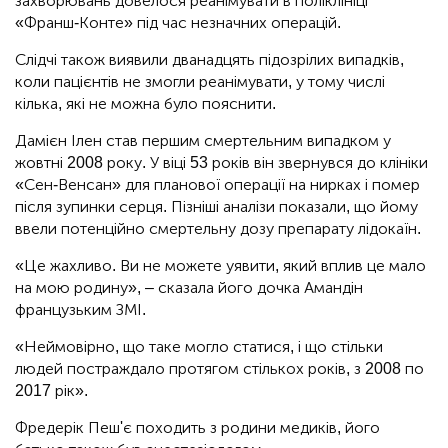
захворювань довелося реанімувати в поліклініці
«Франш-Конте» під час незначних операцій.
Слідчі також виявили дванадцять підозрілих випадків,
коли пацієнтів не змогли реанімувати, у тому числі
кілька, які не можна було пояснити.
Дамієн Ілен став першим смертельним випадком у
жовтні 2008 року. У віці 53 років він звернувся до клініки
«Сен-Венсан» для планової операції на нирках і помер
після зупинки серця. Пізніші аналізи показали, що йому
ввели потенційно смертельну дозу препарату лідокаїн.
«Це жахливо. Ви не можете уявити, який вплив це мало
на мою родину», – сказала його дочка Амандін
французьким ЗМІ.
«Неймовірно, що таке могло статися, і що стільки
людей постраждало протягом стількох років, з 2008 по
2017 рік».
Фредерік Пеш'є походить з родини медиків, його