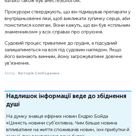
батько також був анестезіологом.
Прокурори стверджують, що він підмішував препарати у
внутрішньовенні ліки, щоб викликати зупинку серця, аби
помститися колегам. Вони кажуть, що він був «спільним
знаменником» у всіх справах про отруєння.
Судовий процес триватиме до грудня, а підсудний
залишатиметься на волі під судовим наглядом. Якщо
його визнають винним, йому загрожуватиме довічне
ув’язнення.
Автор :
Вікторія Слободенюк
Надлишок інформації веде до збіднення
душі
На думку знавця ефірних новин Ендрю Бойда
«Цінність новини суб'єктивна. Чим більше новина
впливатиме на життя споживачів новин, їхні прибутки й