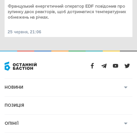
Французький енергетичний оператор EDF повідомив про
зупинку двох реакторів, щоб дотриматися температурних
обмежень на річках.
25 червня, 21:06
НОВИНИ
Усі новини
Кримінал
Полтава
ПОЗИЦІЯ
Політика
Війна
Світ
ОПІНІЇ
Економіка
Спорт
Головред
Володимир Бойко
Ростислав