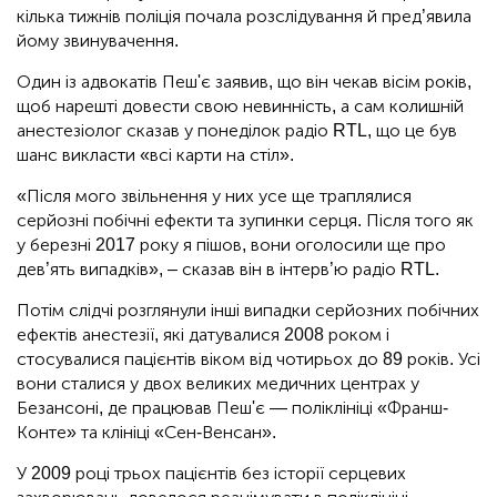
кілька тижнів поліція почала розслідування й пред’явила
йому звинувачення.
Один із адвокатів Пеш'є заявив, що він чекав вісім років,
щоб нарешті довести свою невинність, а сам колишній
анестезіолог сказав у понеділок радіо RTL, що це був
шанс викласти «всі карти на стіл».
«Після мого звільнення у них усе ще траплялися
серйозні побічні ефекти та зупинки серця. Після того як
у березні 2017 року я пішов, вони оголосили ще про
дев’ять випадків», – сказав він в інтерв’ю радіо RTL.
Потім слідчі розглянули інші випадки серйозних побічних
ефектів анестезії, які датувалися 2008 роком і
стосувалися пацієнтів віком від чотирьох до 89 років. Усі
вони сталися у двох великих медичних центрах у
Безансоні, де працював Пеш'є — поліклініці «Франш-
Конте» та клініці «Сен-Венсан».
У 2009 році трьох пацієнтів без історії серцевих