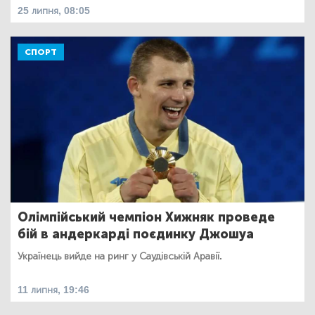
25 липня, 08:05
СПОРТ
Олімпійський чемпіон Хижняк проведе
бій в андеркарді поєдинку Джошуа
Українець вийде на ринг у Саудівській Аравії.
11 липня, 19:46