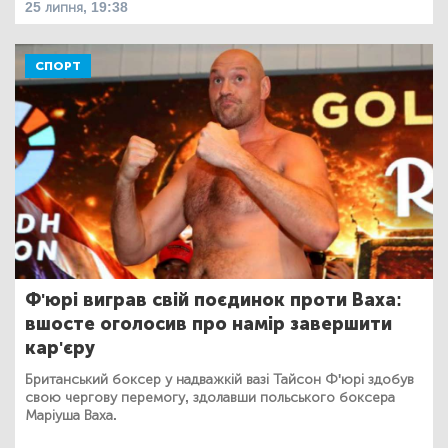
25 липня, 19:38
СПОРТ
Ф'юрі виграв свій поєдинок проти Ваха:
вшосте оголосив про намір завершити
кар'єру
Британський боксер у надважкій вазі Тайсон Ф'юрі здобув
свою чергову перемогу, здолавши польського боксера
Маріуша Ваха.