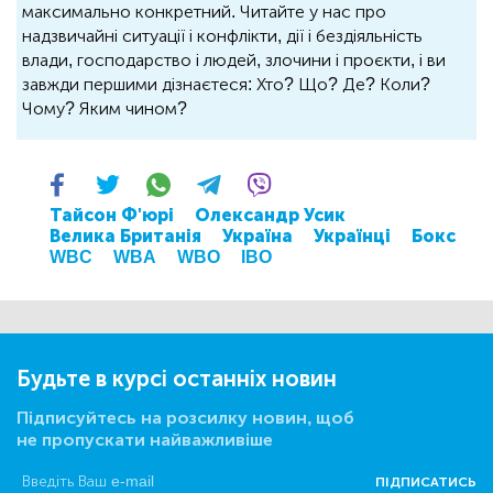
максимально конкретний. Читайте у нас про
надзвичайні ситуації і конфлікти, дії і бездіяльність
влади, господарство і людей, злочини і проєкти, і ви
завжди першими дізнаєтеся: Хто? Що? Де? Коли?
Чому? Яким чином?
Тайсон Ф'юрі
Олександр Усик
Велика Британія
Україна
Українці
Бокс
WBC
WBA
WBO
IBO
Будьте в курсі останніх новин
Підписуйтесь на розсилку новин, щоб
не пропускати найважливіше
ПІДПИСАТИСЬ