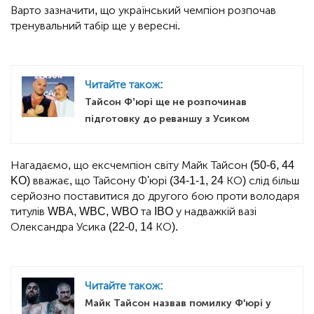
Варто зазначити, що український чемпіон розпочав
тренувальний табір ще у вересні.
Читайте також:
Тайсон Ф’юрі ще не розпочинав
підготовку до реваншу з Усиком
Нагадаємо, що ексчемпіон світу Майк Тайсон (50-6, 44
KO) вважає, що Тайсону Ф'юрі (34-1-1, 24 КО) слід більш
серйозно поставитися до другого бою проти володаря
титулів WBA, WBC, WBO та IBO у надважкій вазі
Олександра Усика (22-0, 14 КО).
Читайте також:
Майк Тайсон назвав помилку Ф'юрі у