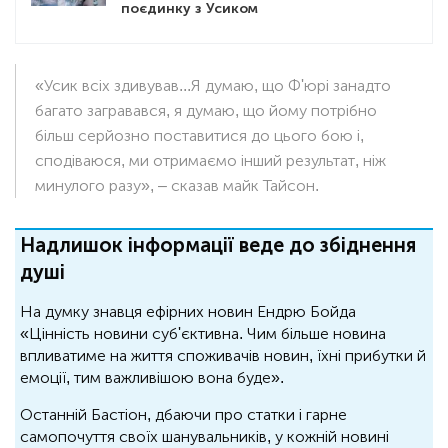
поєдинку з Усиком
«Усик всіх здивував...Я думаю, що Ф'юрі занадто
багато загравався, я думаю, що йому потрібно
більш серйозно поставитися до цього бою і,
сподіваюся, ми отримаємо інший результат, ніж
минулого разу», – сказав майк Тайсон.
Надлишок інформації веде до збіднення
душі
На думку знавця ефірних новин Ендрю Бойда
«Цінність новини суб'єктивна. Чим більше новина
впливатиме на життя споживачів новин, їхні прибутки й
емоції, тим важливішою вона буде».
Останній Бастіон, дбаючи про статки і гарне
самопочуття своїх шанувальників, у кожній новині