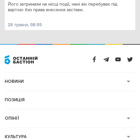
Його затримали на місці події, нині він перебуває під
вартою без права внесення застави.
28 травня, 08:05
НОВИНИ
Усі новини
Кримінал
Полтава
ПОЗИЦІЯ
Політика
Війна
Світ
ОПІНІЇ
Економіка
Спорт
Головред
Володимир Бойко
Ростислав
КУЛЬТУРА
Мартинюк