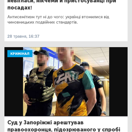
невігласи, нікчеми й пристосуванці при
посадах!
Антисемітизм тут ні до чого: українці втомилися від
чиновницьких подвійних стандартів.
28 травня, 16:37
КРИМІНАЛ
Суд у Запоріжжі арештував
правоохоронця, підозрюваного у спробі