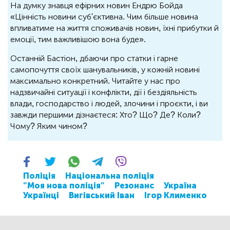
На думку знавця ефірних новин Ендрю Бойда
«Цінність новини суб'єктивна. Чим більше новина
впливатиме на життя споживачів новин, їхні прибутки й
емоції, тим важливішою вона буде».
Останній Бастіон, дбаючи про статки і гарне
самопочуття своїх шанувальників, у кожній новині
максимально конкретний. Читайте у нас про
надзвичайні ситуації і конфлікти, дії і бездіяльність
влади, господарство і людей, злочини і проєкти, і ви
завжди першими дізнаєтеся: Хто? Що? Де? Коли?
Чому? Яким чином?
Поліція
Національна поліція
"Моя нова поліція"
Резонанс
Україна
Українці
Вигівський Іван
Ігор Клименко