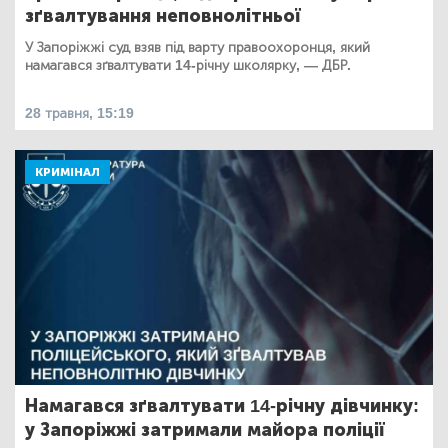
зґвалтування неповнолітньої
У Запоріжжі суд взяв під варту правоохоронця, який
намагався зґвалтувати 14-річну школярку, — ДБР.
28 травня, 15:19
КРИМІНАЛ
Намагався зґвалтувати 14-річну дівчинку:
у Запоріжжі затримали майора поліції