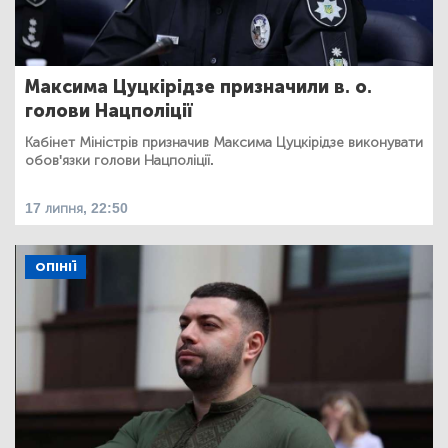
Максима Цуцкірідзе призначили в. о.
голови Нацполіції
Кабінет Міністрів призначив Максима Цуцкірідзе виконувати
обов'язки голови Нацполіції.
17 липня, 22:50
ОПІНІЇ