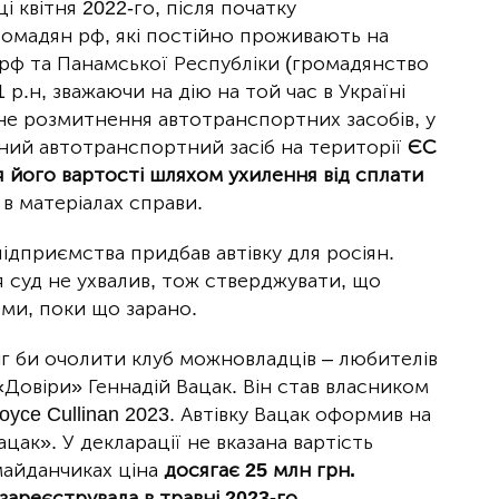
 квітня 2022-го, після початку
омадян рф, які постійно проживають на
и рф та Панамської Республіки (громадянство
 р.н, зважаючи на дію на той час в Україні
не розмитнення автотранспортних засобів, у
вний автотранспортний засіб на території
ЄС
 його вартості шляхом ухилення від сплати
 в матеріалах справи.
дприємства придбав автівку для росіян.
 суд не ухвалив, тож стверджувати, що
ми, поки що зарано.
г би очолити клуб можновладців – любителів
 «Довіри» Геннадій Вацак. Він став власником
oyce Cullinan 2023. Автівку Вацак оформив на
ак». У декларації не вказана вартість
 майданчиках ціна
досягає 25 млн грн.
ареєструвала в травні 2023-го.