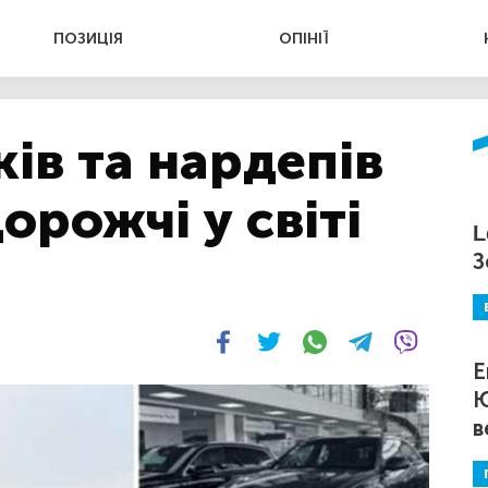
ПОЗИЦІЯ
ОПІНІЇ
ків та нардепів
орожчі у світі
L
З
Е
Ю
в