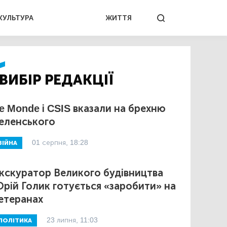
КУЛЬТУРА
ЖИТТЯ
ВИБІР РЕДАКЦІЇ
e Monde і CSIS вказали на брехню
еленського
01 серпня, 18:28
ВІЙНА
кскуратор Великого будівництва
рій Голик готується «заробити» на
етеранах
23 липня, 11:03
ПОЛІТИКА