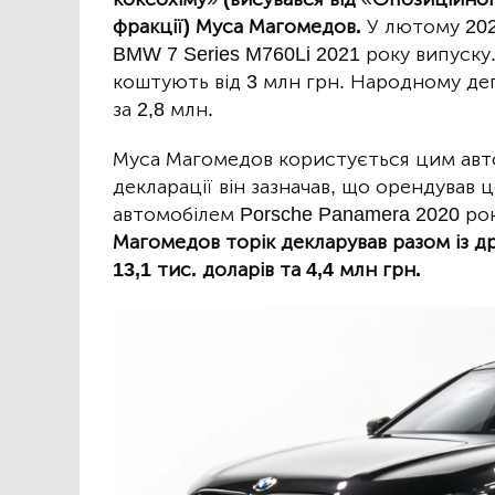
фракції) Муса Магомедов.
У лютому 2025
BMW 7 Series M760Li 2021 року випуску
коштують від 3 млн грн. Народному деп
за 2,8 млн.
Муса Магомедов користується цим авто
декларації він зазначав, що орендував
автомобілем Porsche Panamera 2020 року
Магомедов торік декларував разом із д
13,1 тис. доларів та 4,4 млн грн.