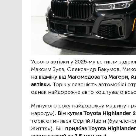
Усього автівки у 2025-му встигли заде
Максим Зуєв, Олександр Бакумов, Мико
на відміну від Магомедова та Магери, й
автівки.
Торік у власність автомобілі от
однак найдорожче авто коштувало всьог
Минулого року найдорожчу машину пр
народу»).
Він купив Toyota Highlander 2
торік опинився Сергій Ларін (був член
Життя»). Він
придбав Toyota Highlander
купити такий за 2,5 млн грн).