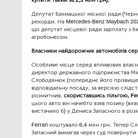
Депутат Бахмацької міської ради (Черні
рекорди. На Mercedes-Benz Maybach 2024
що депутат місцевої ради зарплату з б
агробізнесом.
Власники найдорожчих автомобілів сере
Особливе місце серед впливових власни
директор державного підприємства М
Слободянюк (попереднє його прізвище 
відповідальну посаду, за версією слідст
розмитнив,
скориставшись пільгою, Fe
цього авто він начебто взяв позику (в
вистачило б) у Дениса Запасного в розмі
Ferrari коштувало 6,4 млн грн. Тепер Сл
Запасний вимагав через суд повернути п