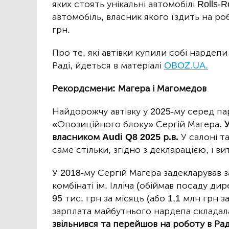
яких стоять унікальні автомобілі Rolls-
автомобіль, власник якого їздить на ро
грн.
Про те, які автівки купили собі нардеп
Раді, йдеться в матеріалі
OBOZ.UA.
Рекордсмени: Магера і Магомедов
Найдорожчу автівку у 2025-му серед п
«Опозиційного блоку» Сергій Магера.
У
власником Audi Q8 2025 р.в.
У салоні т
саме стільки, згідно з декларацією, і 
У 2018-му Сергій Магера задекларував 
комбінаті ім. Ілліча (обіймав посаду ди
95 тис. грн за місяць (або 1,1 млн грн 
зарплата майбутнього нардепа складала 
звільнився та перейшов на роботу в Рад