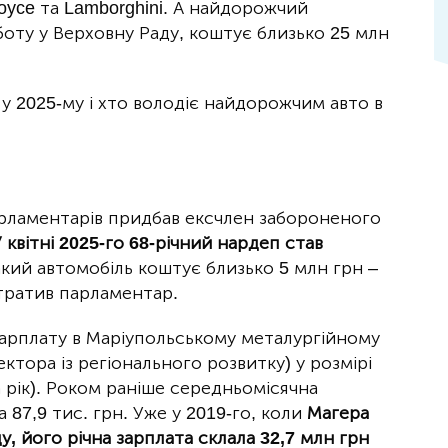
Royce та Lamborghini. А найдорожчий
боту у Верховну Раду, коштує близько 25 млн
и у 2025-му і хто володіє найдорожчим авто в
арламентарів придбав ексчлен забороненого
 квітні 2025-го 68-річний нардеп став
акий автомобіль коштує близько 5 млн грн –
витратив парламентар.
зарплату в Маріупольському металургійному
ректора із регіонального розвитку) у розмірі
за рік). Роком раніше середньомісячна
87,9 тис. грн. Уже у 2019-го, коли
Магера
у, його річна зарплата склала 32,7 млн грн