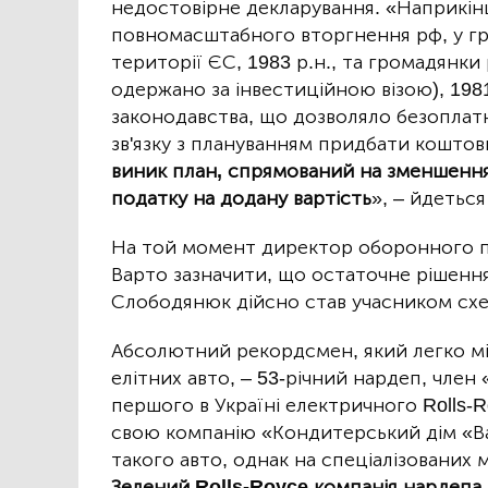
недостовірне декларування. «Наприкінці
повномасштабного вторгнення рф, у гр
території ЄС, 1983 р.н., та громадянк
одержано за інвестиційною візою), 1981
законодавства, що дозволяло безоплат
зв'язку з плануванням придбати кошто
виник план, спрямований на зменшення
податку на додану вартість
», – йдеться
На той момент директор оборонного пі
Варто зазначити, що остаточне рішення
Слободянюк дійсно став учасником схе
Абсолютний рекордсмен, який легко мі
елітних авто, – 53-річний нардеп, член
першого в Україні електричного Rolls-R
свою компанію «Кондитерський дім «Вац
такого авто, однак на спеціалізованих
Зелений Rolls-Royce компанія нардепа з