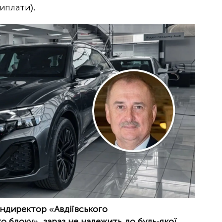
иплати).
ендиректор
«
Авдіївського
о блоку
»
, зараз не належить до будь-якої