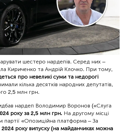
кларувати шестеро нардепів. Серед них –
ла Кириченко та Андрій Клочко. При тому,
деться про невеликі суми та недорогі
римали кілька десятків народних депутатів,
о 2,5 млн грн.
идбав нардеп Володимир Воронов («Слуга
024 року за 2,5 млн грн.
На другому місці
ом партії «Опозиційна платформа – За
 2024 року випуску (на майданчиках можна