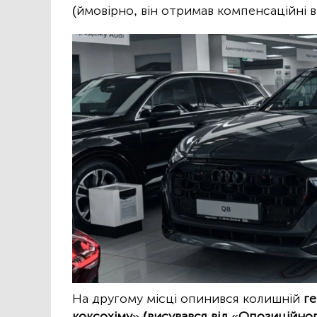
(ймовірно, він отримав компенсаційні в
На другому місці опинився колишній
г
коксохіму
»
(висувався від
«
Опозиційног