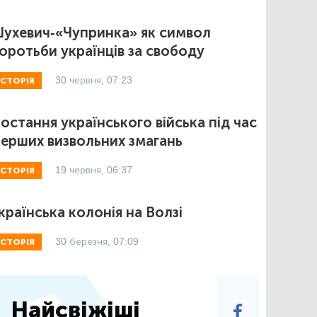
ухевич-«Чупринка» як символ
оротьби українців за свободу
30 червня, 07:23
ІСТОРІЯ
остання українського війська під час
ерших визвольних змагань
19 червня, 06:37
ІСТОРІЯ
країнська колонія на Волзі
30 березня, 07:09
ІСТОРІЯ
Найсвіжіші