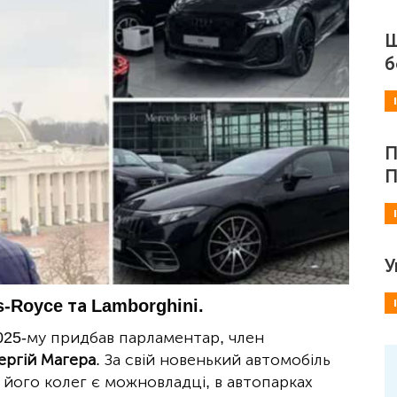
Ш
б
П
П
У
s-Royce та Lamborghini.
025-му придбав парламентар, член
ергій Магера
. За свій новенький автомобіль
 його колег є можновладці, в автопарках