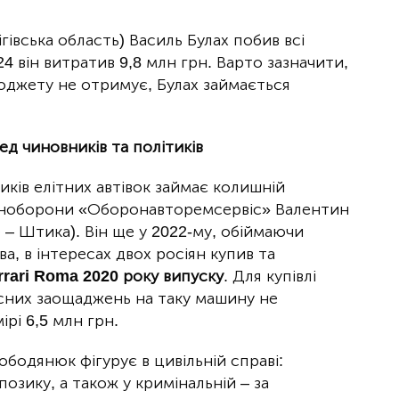
гівська область) Василь Булах побив всі
 він витратив 9,8 млн грн. Варто зазначити,
юджету не отримує, Булах займається
д чиновників та політиків
ків елітних автівок займає колишній
іноборони «Оборонавторемсервіс» Валентин
– Штика). Він ще у 2022-му, обіймаючи
ва, в інтересах двох росіян купив та
rrari Roma 2020 року випуску
. Для купівлі
ласних заощаджень на таку машину не
рі 6,5 млн грн.
ободянюк фігурує в цивільній справі:
озику, а також у кримінальній – за