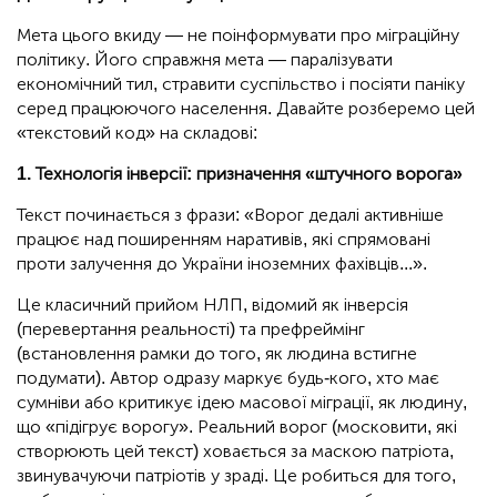
Мета цього вкиду — не поінформувати про міграційну
політику. Його справжня мета — паралізувати
економічний тил, стравити суспільство і посіяти паніку
серед працюючого населення. Давайте розберемо цей
«текстовий код» на складові:
1. Технологія інверсії: призначення «штучного ворога»
Текст починається з фрази: «Ворог дедалі активніше
працює над поширенням наративів, які спрямовані
проти залучення до України іноземних фахівців...».
Це класичний прийом НЛП, відомий як інверсія
(перевертання реальності) та префреймінг
(встановлення рамки до того, як людина встигне
подумати). Автор одразу маркує будь-кого, хто має
сумніви або критикує ідею масової міграції, як людину,
що «підігрує ворогу». Реальний ворог (московити, які
створюють цей текст) ховається за маскою патріота,
звинувачуючи патріотів у зраді. Це робиться для того,