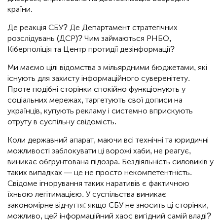
країни.
Де реакція СБУ? Де Департамент стратегічних
розслідувань (ДСР)? Чим займаються РНБО,
Кіберполіція та Центр протидії дезінформації?
Ми маємо цілі відомства з мільярдними бюджетами, які
існують для захисту інформаційного суверенітету.
Проте подібні сторінки спокійно функціонують у
соціальних мережах, таргетують свої дописи на
українців, купують рекламу і системно вприскують
отруту в суспільну свідомість.
Коли державний апарат, маючи всі технічні та юридичні
можливості заблокувати ці ворожі хаби, не реагує,
виникає обґрунтована підозра. Бездіяльність силовиків у
таких випадках — це не просто некомпетентність.
Свідоме ігнорування таких наративів є фактичною
їхньою легітимацією. У суспільства виникає
закономірне відчуття: якщо СБУ не зносить ці сторінки,
можливо, цей інформаційний хаос вигідний самій владі?