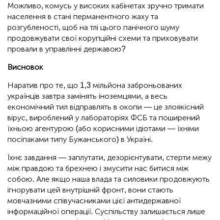
Можливо, комусь у високих кабінетах зручно тримати
населення в стані перманентного жаху та
розгубленості, щоб на тлі цього панічного шуму
продовжувати свої корупційні схеми та приховувати
провали в управлінні державою?
Висновок
Наратив про те, що 1,3 мільйона заброньованих
українців завтра замінять іноземцями, а весь
економічний тил відправлять в окопи — це злоякісний
вірус, вироблений у лабораторіях ФСБ та поширений
їхньою агентурою (або корисними ідіотами — їхніми
посіпаками типу Бужанського) в Україні.
Їхнє завдання — заплутати, дезорієнтувати, стерти межу
між правдою та брехнею і змусити нас битися між
собою. Але якщо наша влада та силовики продовжують
ігнорувати цей внутрішній фронт, вони стають
мовчазними співучасниками цієї антидержавної
інформаційної операції. Суспільству залишається лише