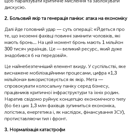
щоб паралізувати критичне мислення та заблокувати
дискусію.
2. Больовий якір та генерація паніки: атака на економіку
Далі йде головний удар — суть операції: «Йдеться про
те, що іноземні фахівці повинні замінити чоловіків, які
мають бронь... На цей момент бронь мають 1 мільйон
300 тисяч українців. Це — великий ресурс, який дуже
знадобився б на передовій».
Це найнебезпечніший елемент вкиду. У суспільстві, яке
виснажене мобілізаційними процесами, цифра «1,3
мільйона» використовується як якір. Мета —
спровокувати колосальну паніку серед бізнесу,
працівників критичної інфраструктури та їхніх родин.
Наратив свідомо руйнує концепцію економічного тилу
(бо без цих 1,3 млн фахівців зупиниться економіка,
логістика, енергетика і, як наслідок, фінансування ЗСУ),
протиставляючи тил і фронт.
3. Нормалізація катастрофи