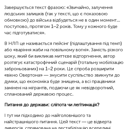
Завершується текст фразою: «Звичайно, залучення
людських залишків (так у тексті, що є показовою
обмовкою) до війська відбудеться не в один момент...
поступово, протягом 1–2 років. Тому у кожного буде
час підготуватися».
В НЛП це називається пейсінг (підлаштування під темп)
або «варіння жаби на повільному вогні». Замість різкого
шоку, який би викликав миттєве відторгнення, автор
розтягує катастрофічний сценарій (тотальну мобілізацію
заброньованих) на 1–2 роки. Це спроба розширити
«вікно Овертона» — змусити суспільство звикнути до
думки, що економіка буде знищена, а всі працівники
замінені на мігрантів, подаючи це як невідворотний,
спланований державою процес.
Питання до держави: сліпота чи легітимація?
І тут ми підходимо до найголовнішого та
найстрашнішого питання. Цей текст — це відверта
диверсія, спрямована на дестабілізацію всередині