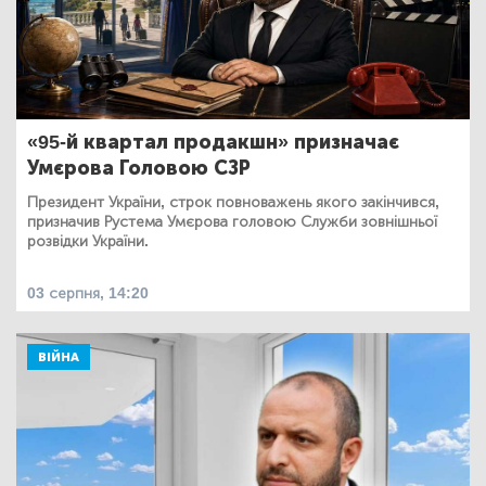
«95-й квартал продакшн» призначає
Умєрова Головою СЗР
Президент України, строк повноважень якого закінчився,
призначив Рустема Умєрова головою Служби зовнішньої
розвідки України.
03 серпня, 14:20
ВІЙНА