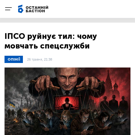
ІПСО руйнує тил: чому
мовчать спецслужби
ОПІНІЇ
26 травня, 21:38