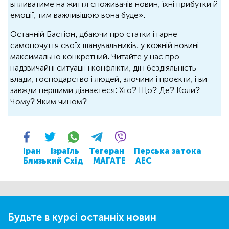
впливатиме на життя споживачів новин, їхні прибутки й
емоції, тим важливішою вона буде».
Останній Бастіон, дбаючи про статки і гарне
самопочуття своїх шанувальників, у кожній новині
максимально конкретний. Читайте у нас про
надзвичайні ситуації і конфлікти, дії і бездіяльність
влади, господарство і людей, злочини і проєкти, і ви
завжди першими дізнаєтеся: Хто? Що? Де? Коли?
Чому? Яким чином?
Іран
Ізраїль
Тегеран
Перська затока
Близький Схід
МАГАТЕ
АЕС
Будьте в курсі останніх новин