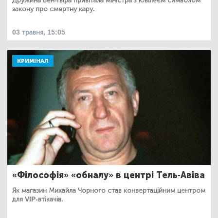
Дружина Бен-Гвіра привітала міністра з ювілеєм символом
закону про смертну кару.
03 травня, 15:05
КРИМІНАЛ
«Філософія» «обналу» в центрі Тель-Авіва
Як магазин Михайла Чорного став конвертаційним центром
для VIP-втікачів.