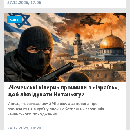
27.12.2025, 17:05
СВІТ
«Чеченські кілери» проникли в «Ізраїль»,
щоб ліквідувати Нетаньягу?
У низці «ізраїльських» ЗМІ з’явилася новина про
проникнення в країну двох небезпечних злочинців
чеченського походження.
24.12.2025, 10:20