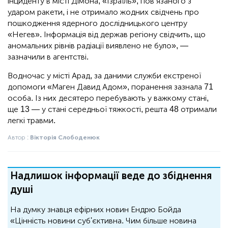
інциденту в місті Дімона, «Ізраїль», пов’язаного з
ударом ракети, і не отримало жодних свідчень про
пошкодження ядерного дослідницького центру
«Негев». Інформація від держав регіону свідчить, що
аномальних рівнів радіації виявлено не було», —
зазначили в агентстві.
Водночас у місті Арад, за даними служби екстреної
допомоги «Маген Давид Адом», поранення зазнала 71
особа. Із них десятеро перебувають у важкому стані,
ще 13 — у стані середньої тяжкості, решта 48 отримали
легкі травми.
Автор :
Вікторія Слободенюк
Надлишок інформації веде до збіднення
душі
На думку знавця ефірних новин Ендрю Бойда
«Цінність новини суб'єктивна. Чим більше новина