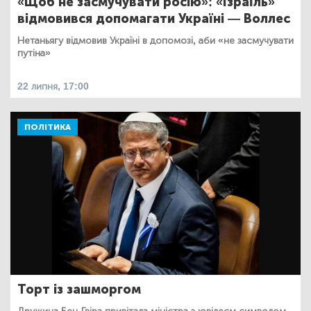
«Щоб не засмучувати росію»: «Ізраїль»
відмовився допомагати Україні — Воллес
Нетаньягу відмовив Україні в допомозі, аби «не засмучувати
путіна»
22 липня, 17:00
ПОЛІТИКА
Торт із зашморгом