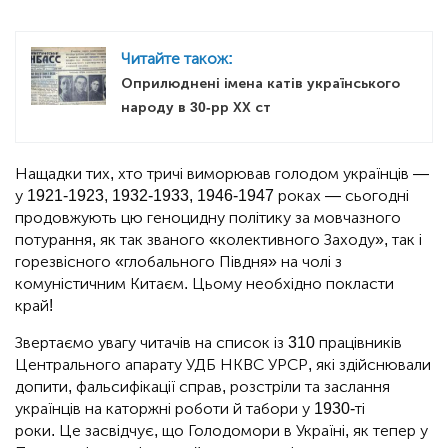
Читайте також:
Оприлюднені імена катів українського
народу в 30-рр ХХ ст
Нащадки тих, хто тричі виморював голодом українців —
у 1921-1923, 1932-1933, 1946-1947 роках — сьогодні
продовжують цю геноцидну політику за мовчазного
потурання, як так званого «колективного Заходу», так і
горезвісного «глобального Півдня» на чолі з
комуністичним Китаєм. Цьому необхідно покласти
край!
Звертаємо увагу читачів на список із 310 працівників
Центрального апарату УДБ НКВС УРСР, які здійснювали
допити, фальсифікації справ, розстріли та заслання
українців на каторжні роботи й табори у 1930-ті
роки. Це засвідчує, що Голодомори в Україні, як тепер у