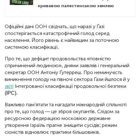
кривавою палестинською землею
Офіційні дані ООН свідчать, що наразі у Ґазі
спостерігається катастрофічний голод серед
населення. Його рівень є найвищим за поточною
системою класифікації.
Про те, що дефіцит продовольства «повністю
спричинений людиною», днями заявляв і генеральний
секретар ООН Антоніу Ґутерреш. Про неминучість
виникнення голоду на півночі сектора Ґази йшлося й у
звіті
Інтегрованої класифікації продовольчої безпеки
(IPC).
Важливо пам'ятати та нагадати міжнародній спільноті
про те, що голод — це зброя окупантів. Слідом за
ресурсною федерацією московією державне
утворення Ізраїль прагне знищити сусідів; режим
сіоністів відновлює практики більшовиків.