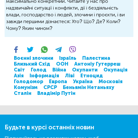
максимально конкретний. Читайте у нас про
надзвичайні ситуації і конфлікти, дії і бездіяльність
влади, господарство і людей, злочини і проєкти, і ви
завжди першими дізнаєтеся: Хто? Що? Де? Коли?
Чому? Яким чином?
Воєнні злочини
Ізраїль
Палестина
Близький Схід
ООН
Антоніу Гутерреш
Світ
Голод
Війна
Окупанти
Окупація
Азія
Інформація
Ліві
Етноцид
Голодомор
Европа
Україна
Московія
Комунізм
СРСР
Беньямін Нетаньяху
Сталін
Владімір Путін
Будьте в курсі останніх новин