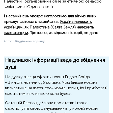
Палестині, організований саме за етнічною ознакою
вихідцями з Юдиного коліна.
І насамкінець укотре наголосимо для вітчизняних
прислуг світового єврейства:
Україна належить
українцям, як Палестина (Свята Земля) належить
палестинцям
. Третього, як відомо з історії, не дано!
Автор :
Відділ моніторингу
Надлишок інформації веде до збіднення
душі
На думку знавця ефірних новин Ендрю Бойда
«Цінність новини суб'єктивна. Чим більше новина
впливатиме на життя споживачів новин, їхні прибутки й
емоції, тим важливішою вона буде».
Останній Бастіон, дбаючи про статки і гарне
самопочуття своїх шанувальників, у кожній новині