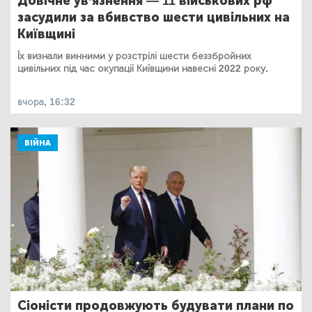
Довічне ув’язнення — 11 військових рф
засудили за вбивство шести цивільних на
Київщині
Їх визнали винними у розстрілі шести беззбройних
цивільних під час окупації Київщини навесні 2022 року.
вчора, 16:32
ВІЙНА
Сіоністи продовжують будувати плани по