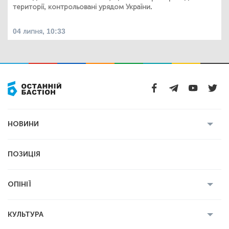
території, контрольовані урядом України.
04 липня, 10:33
НОВИНИ
Усі новини
Кримінал
Полтава
ПОЗИЦІЯ
Політика
Війна
Світ
ОПІНІЇ
Економіка
Спорт
Головред
Володимир Бойко
Ростислав
КУЛЬТУРА
Мартинюк
Геннадій Сікалов
Ігор Лядський