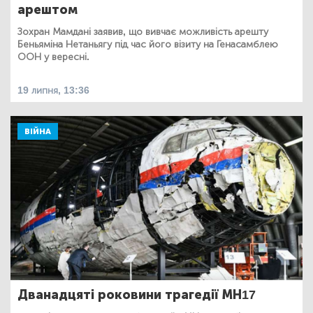
арештом
Зохран Мамдані заявив, що вивчає можливість арешту
Беньяміна Нетаньягу під час його візиту на Генасамблею
ООН у вересні.
19 липня, 13:36
ВІЙНА
Дванадцяті роковини трагедії МН17