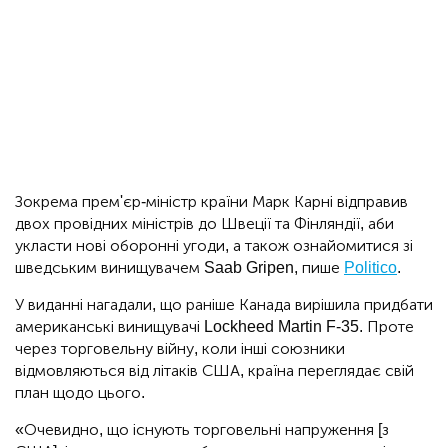
Зокрема прем'єр-міністр країни Марк Карні відправив
двох провідних міністрів до Швеції та Фінляндії, аби
укласти нові оборонні угоди, а також ознайомитися зі
шведським винищувачем Saab Gripen, пише
Politico
.
У виданні нагадали, що раніше Канада вирішила придбати
американські винищувачі Lockheed Martin F-35. Проте
через торговельну війну, коли інші союзники
відмовляються від літаків США, країна переглядає свій
план щодо цього.
«Очевидно, що існують торговельні напруження [з