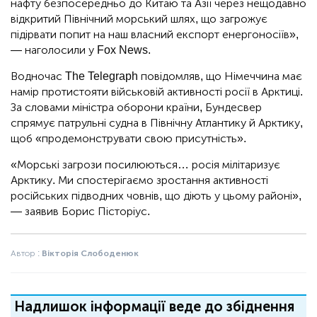
нафту безпосередньо до Китаю та Азії через нещодавно
відкритий Північний морський шлях, що загрожує
підірвати попит на наш власний експорт енергоносіїв»,
— наголосили у Fox News.
Водночас The Telegraph повідомляв, що Німеччина має
намір протистояти військовій активності росії в Арктиці.
За словами міністра оборони країни, Бундесвер
спрямує патрульні судна в Північну Атлантику й Арктику,
щоб «продемонструвати свою присутність».
«Морські загрози посилюються… росія мілітаризує
Арктику. Ми спостерігаємо зростання активності
російських підводних човнів, що діють у цьому районі»,
— заявив Борис Пісторіус.
Автор :
Вікторія Слободенюк
Надлишок інформації веде до збіднення