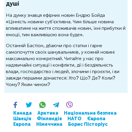
душі
На думку знавця ефірних новин Ендрю Бойда
«Цінність новини суб'єктивна. Чим більше новина
впливатиме на життя споживачів новин, їхні прибутки й
емоції, тим важливішою вона буде».
Останній Бастіон, дбаючи про статки і гарне
самопочуття своїх шанувальників, у кожній новині
максимально конкретний. Читайте у нас про
надзвичайні ситуації і конфлікти, дії і бездіяльність
влади, господарство і людей, злочини і проєкти, і ви
завжди першими дізнаєтеся: Хто? Що? Де? Коли?
Чому? Яким чином?
Канада
Арктика
Національна безпека
Швеція
Фінляндія
НАТО
Європа
Европа
Німеччина
Борис Пісторіус