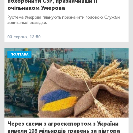
похоронити СЗР, призначивши її
очільником Умерова
Рустема Умєрова планують призначити головою Служби
зовнішньої розвідки.
03 серпня, 12:50
ПОЛТАВА
Через схеми з агроекспортом з України
вивели 198 мільярдів гривень за півтора