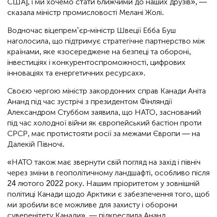
США], і ми хочемо стати ближчими до наших друзів», —
сказала міністр промисловості Мелані Жолі.
Водночас віцепрем’єр-міністр Швеції Ебба Буш
наголосила, що підтримує стратегічне партнерство між
країнами, яке «зосереджене на безпеці та обороні,
інвестиціях і конкурентоспроможності, цифрових
інноваціях та енергетичних ресурсах».
Своєю чергою міністр закордонних справ Канади Аніта
Ананд під час зустрічі з президентом Фінляндії
Александром Стуббом заявила, що НАТО, заснований
під час холодної війни як європейський бастіон проти
СРСР, має протистояти росії за межами Європи — на
Далекій Півночі.
«НАТО також має звернути свій погляд на захід і північ
через зміни в геополітичному ландшафті, особливо після
24 лютого 2022 року. Нашим пріоритетом у зовнішній
політиці Канади щодо Арктики є забезпечення того, щоб
ми зробили все можливе для захисту і оборони
суверенітету Канади», — підкреслила Ананд.