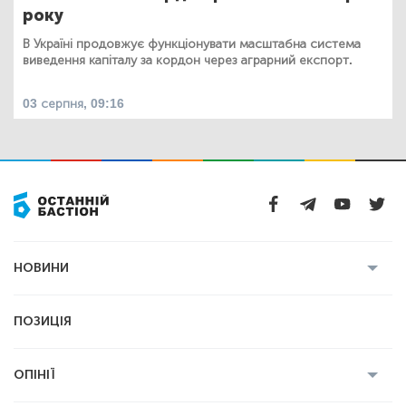
року
В Україні продовжує функціонувати масштабна система
виведення капіталу за кордон через аграрний експорт.
03 серпня, 09:16
НОВИНИ
Усі новини
Кримінал
Полтава
ПОЗИЦІЯ
Політика
Війна
Світ
ОПІНІЇ
Економіка
Спорт