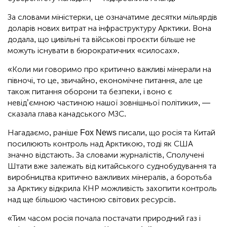
За словами міністерки, це означатиме десятки мільярдів
доларів нових витрат на інфраструктуру Арктики. Вона
додала, що цивільні та військові проєкти більше не
можуть існувати в бюрократичних «силосах».
«Коли ми говоримо про критично важливі мінерали на
півночі, то це, звичайно, економічне питання, але це
також питання оборони та безпеки, і воно є
невід’ємною частиною нашої зовнішньої політики», —
сказала глава канадського МЗС.
Нагадаємо, раніше Fox News писали, що росія та Китай
посилюють контроль над Арктикою, тоді як США
значно відстають. За словами журналістів, Сполучені
Штати вже залежать від китайського суднобудування та
виробництва критично важливих мінералів, а боротьба
за Арктику відкрила КНР можливість захопити контроль
над ще більшою частиною світових ресурсів.
«Тим часом росія почала постачати природний газ і