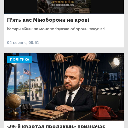
П’ять кас Міноборони на крові
Касири війни: як монополізували оборонні закупівлі.
04 серпня, 08:51
ПОЛІТИКА
«95-й квартал продакшн» призначає