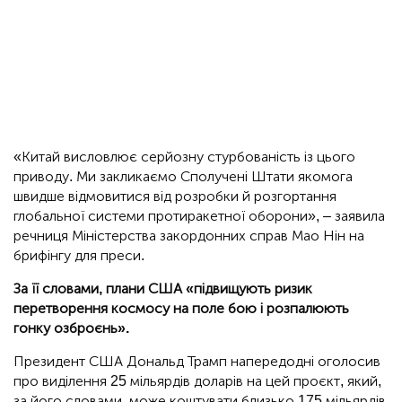
«Китай висловлює серйозну стурбованість із цього
приводу. Ми закликаємо Сполучені Штати якомога
швидше відмовитися від розробки й розгортання
глобальної системи протиракетної оборони», – заявила
речниця Міністерства закордонних справ Мао Нін на
брифінгу для преси.
За її словами, плани США «підвищують ризик
перетворення космосу на поле бою і розпалюють
гонку озброєнь».
Президент США Дональд Трамп напередодні оголосив
про виділення 25 мільярдів доларів на цей проєкт, який,
за його словами, може коштувати близько 175 мільярдів