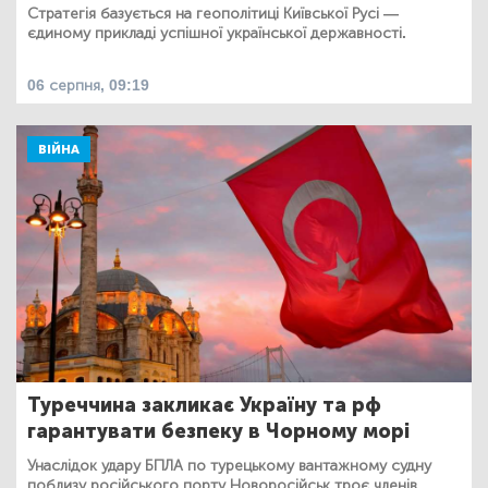
Стратегія базується на геополітиці Київської Русі —
єдиному прикладі успішної української державності.
06 серпня, 09:19
ВІЙНА
Туреччина закликає Україну та рф
гарантувати безпеку в Чорному морі
Унаслідок удару БПЛА по турецькому вантажному судну
поблизу російського порту Новоросійськ троє членів