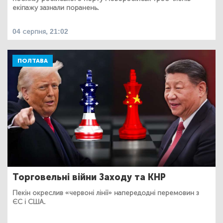
екіпажу зазнали поранень.
04 серпня, 21:02
ПОЛТАВА
Торговельні війни Заходу та КНР
Пекін окреслив «червоні лінії» напередодні перемовин з
ЄС і США.