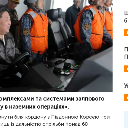
Ш
б
П
П
У
комплексами та системами залпового
у в наземних операціях».
рнути біля кордону з Південною Кореєю три
иць із дальністю стрільби понад 60