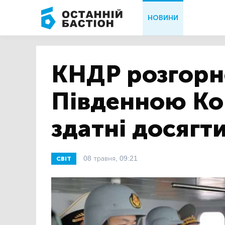
НОВИНИ
КНДР розгорне
Південною Ко
здатні досягт
08 травня, 09:21
СВІТ