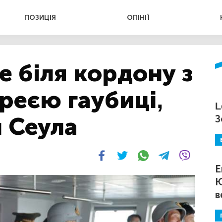
ПОЗИЦІЯ
ОПІНІЇ
 біля кордону з
реєю гаубиці,
L
и Сеула
З
Е
Ю
в