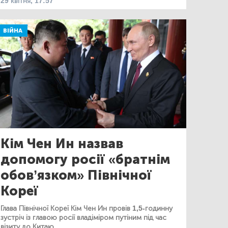
29 квітня, 17:57
ВІЙНА
Кім Чен Ин назвав
допомогу росії «братнім
обов’язком» Північної
Кореї
Глава Північної Кореї Кім Чен Ин провів 1,5-годинну
зустріч із главою росії владіміром путіним під час
візиту до Китаю.