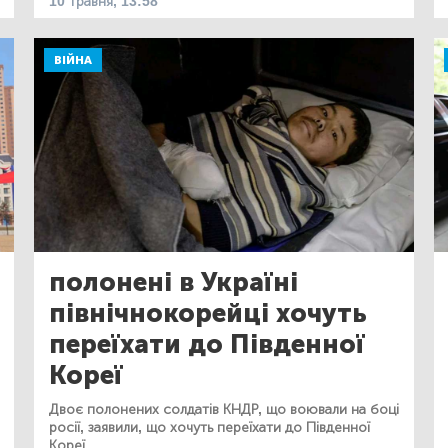
10 травня, 13:58
ВІЙНА
полонені в Україні
північнокорейці хочуть
переїхати до Південної
Кореї
Двоє полонених солдатів КНДР, що воювали на боці
росії, заявили, що хочуть переїхати до Південної
Кореї.