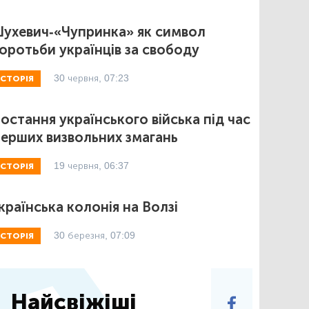
ухевич-«Чупринка» як символ
оротьби українців за свободу
30 червня, 07:23
ІСТОРІЯ
остання українського війська під час
ерших визвольних змагань
19 червня, 06:37
ІСТОРІЯ
країнська колонія на Волзі
30 березня, 07:09
ІСТОРІЯ
Найсвіжіші