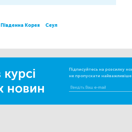
Південна Корея
Сеул
 курсі
Підписуйтесь на розсилку но
не пропускати найважливіше
х новин