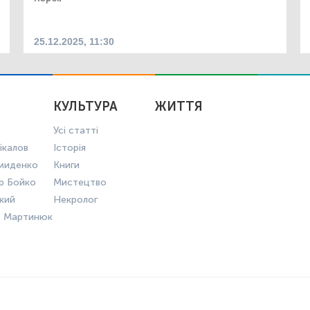
25.12.2025, 11:30
КУЛЬТУРА
ЖИТТЯ
Усі статті
ікалов
Історія
миденко
Книги
р Бойко
Мистецтво
ький
Некролог
в Мартинюк