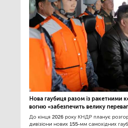
Нова гаубиця разом із ракетними 
вогню «забезпечить велику переваг
До кінця 2026 року КНДР планує розго
дивізіони нових 155-мм самохідних гауб