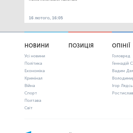
16 лютого, 16:05
НОВИНИ
ПОЗИЦІЯ
ОПІНІЇ
Усі новини
Головред
Політика
Геннадій С
Економіка
Вадим Де
Кримінал
Володими
Війна
Ігор Лядс
Спорт
Ростисла
Полтава
Світ