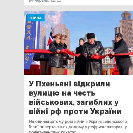
04 червня, 12:11
ВІЙНА
У Пхеньяні відкрили
вулицю на честь
військових, загиблих у
війні рф проти України
На одинадцятому році війни в Україні зеленського
Герої повертаються додому у рефрижераторах, у
поліетиленових пакетах.