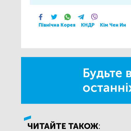
Північна Корея
КНДР
Кім Чен Ин
Будьте в
останні
ЧИТАЙТЕ ТАКОЖ: