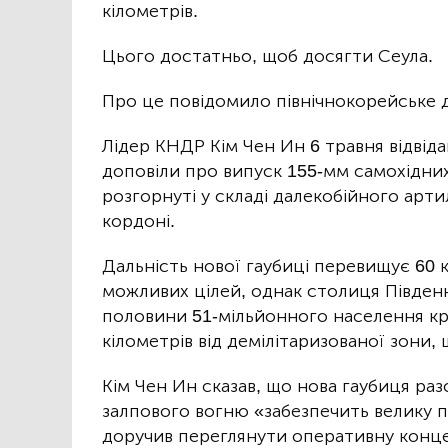
кілометрів.
Цього достатньо, щоб досягти Сеула.
Про це повідомило північнокорейське
Лідер КНДР Кім Чен Ин 6 травня відвід
доповіли про випуск 155-мм самохідних 
розгорнуті у складі далекобійного арти
кордоні.
Дальність нової гаубиці перевищує 60
можливих цілей, однак столиця Південн
половини 51-мільйонного населення кр
кілометрів від демілітаризованої зони,
Кім Чен Ин сказав, що нова гаубиця ра
залпового вогню «забезпечить велику п
доручив переглянути оперативну концеп