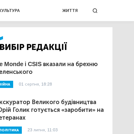
КУЛЬТУРА
ЖИТТЯ
ВИБІР РЕДАКЦІЇ
e Monde і CSIS вказали на брехню
еленського
01 серпня, 18:28
ВІЙНА
кскуратор Великого будівництва
рій Голик готується «заробити» на
етеранах
23 липня, 11:03
ПОЛІТИКА