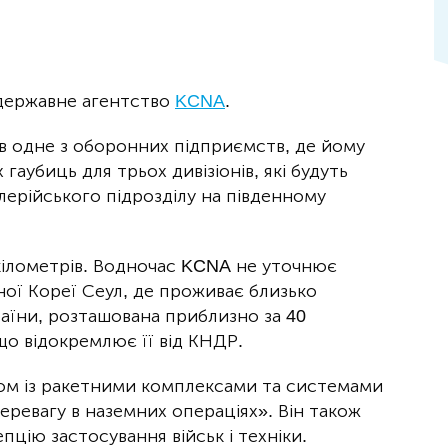
 державне агентство
KCNA
.
ав одне з оборонних підприємств, де йому
гаубиць для трьох дивізіонів, які будуть
лерійського підрозділу на південному
 кілометрів. Водночас KCNA не уточнює
ої Кореї Сеул, де проживає близько
аїни, розташована приблизно за 40
 що відокремлює її від КНДР.
зом із ракетними комплексами та системами
еревагу в наземних операціях». Він також
цію застосування військ і техніки.