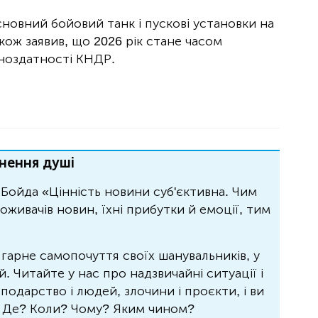
сновний бойовий танк і пускові установки на
кож заявив, що 2026 рік стане часом
ноздатності КНДР.
нення душі
Бойда «Цінність новини суб'єктивна. Чим
живачів новин, їхні прибутки й емоції, тим
 гарне самопочуття своїх шанувальників, у
 Читайте у нас про надзвичайні ситуації і
осподарство і людей, злочини і проєкти, і ви
? Де? Коли? Чому? Яким чином?