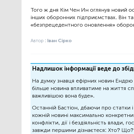
Того ж дня Кім Чен Ин оглянув новий о
інших оборонних підприємствах. Він та
«безпрецедентного оновлення» оборо
Автор :
Іван Сірко
Надлишок інформації веде до збід
На думку знавця ефірних новин Ендрю 
більше новина впливатиме на життя спо
важливішою вона буде».
Останній Бастіон, дбаючи про статки і
кожній новині максимально конкретний.
конфлікти, дії і бездіяльність влади, г
завжди першими дізнаєтеся: Хто? Що