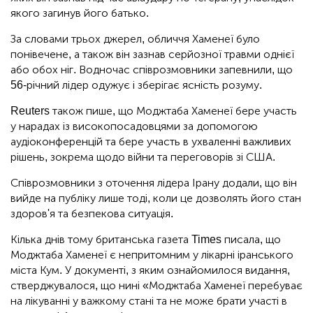
якого загинув його батько.
За словами трьох джерел, обличчя Хаменеї було
понівечене, а також він зазнав серйозної травми однієї
або обох ніг. Водночас співрозмовники запевнили, що
56-річний лідер одужує і зберігає ясність розуму.
Reuters також пише, що Моджтаба Хаменеї бере участь
у нарадах із високопосадовцями за допомогою
аудіоконференцій та бере участь в ухваленні важливих
рішень, зокрема щодо війни та переговорів зі США.
Співрозмовники з оточення лідера Ірану додали, що він
вийде на публіку лише тоді, коли це дозволять його стан
здоров'я та безпекова ситуація.
Кілька днів тому британська газета Times писала, що
Моджтаба Хаменеї є непритомним у лікарні іранського
міста Кум. У документі, з яким ознайомилося видання,
стверджувалося, що нині «Моджтаба Хаменеї перебуває
на лікуванні у важкому стані та не може брати участі в