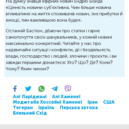
На думку знавця ефірних новин Ендрю Бойда
«Цінність новини суб'єктивна. Чим більше новина
впливатиме на життя споживачів новин, їхні прибутки й
емоції, тим важливішою вона буде».
Останній Бастіон, дбаючи про статки і гарне
самопочуття своїх шанувальників, у кожній новині
максимально конкретний. Читайте у нас про
надзвичайні ситуації і конфлікти, дії і бездіяльність
влади, господарство і людей, злочини і проєкти, і ви
завжди першими дізнаєтеся: Хто? Що? Де? Коли?
Чому? Яким чином?
Алі Ларіджані
Алі Хаменеї
Моджтаба Хоссейні Хаменеї
Іран
США
Тегеран
Ізраїль
Перська затока
Близький Схід