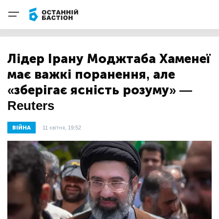
Лідер Ірану Моджтаба Хаменеї
має важкі поранення, але
«зберігає ясність розуму» —
Reuters
ВІЙНА
11 квітня, 19:52