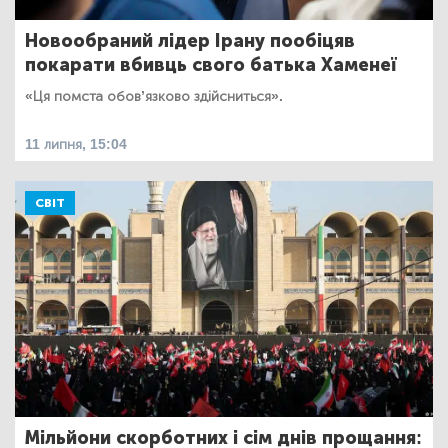
Новообраний лідер Ірану пообіцяв
покарати вбивць свого батька Хаменеї
«Ця помста обов’язково здійсниться».
11 липня, 15:04
СВІТ
Мільйони скорботних і сім днів прощання: