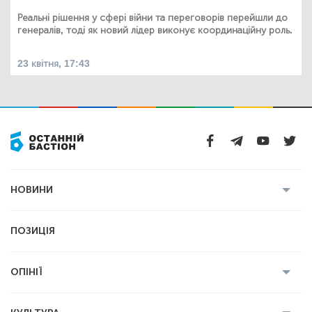
Реальні рішення у сфері війни та переговорів перейшли до
генералів, тоді як новий лідер виконує координаційну роль.
23 квітня, 17:43
НОВИНИ
Усі новини
Кримінал
Полтава
ПОЗИЦІЯ
Політика
Війна
Світ
ОПІНІЇ
Економіка
Спорт
Головред
Володимир Бойко
Ростислав