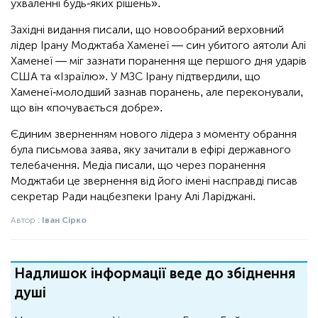
ухваленні будь-яких рішень».
Західні видання писали, що новообраний верховний
лідер Ірану Моджтаба Хаменеї — син убитого аятоли Алі
Хаменеї — міг зазнати поранення ще першого дня ударів
США та «Ізраїлю». У МЗС Ірану підтвердили, що
Хаменеї-молодший зазнав поранень, але переконували,
що він «почувається добре».
Єдиним зверненням нового лідера з моменту обрання
була письмова заява, яку зачитали в ефірі державного
телебачення. Медіа писали, що через поранення
Моджтаби це звернення від його імені насправді писав
секретар Ради нацбезпеки Ірану Алі Ларіджані.
Автор :
Іван Сірко
Надлишок інформації веде до збіднення
душі