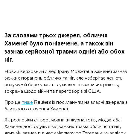
За словами трьох джерел, обличчя
Хаменеї було понівечене, а також він
зазнав серйозної травми однієї або обох
ніг.
Новий верховний лідер Ірану Моджтаба Хаменеї зазнав
важких поранень обличчя та ніг, але «зберігає ясність
розуму» й бере участь в ухваленні важливих рішень,
зокрема щодо війни та переговорів зі США.
Про це
пише
Reuters із посиланням на власні джерела з
близького оточення Хаменеї.
Як розповіли співрозмовники журналістів, Моджтаба
Хаменеї досі одужує від важких травм обличчя та ніг,
яких він зазнав під час авіаудару по Тегерану, унаслідок