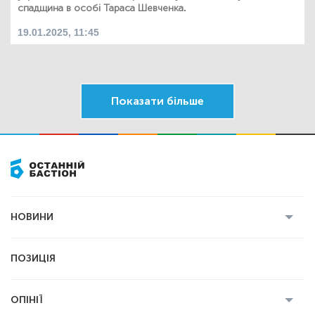
спадщина в особі Тараса Шевченка.
19.01.2025, 11:45
Показати більше
НОВИНИ
Усі новини
Кримінал
Полтава
ПОЗИЦІЯ
Політика
Війна
Світ
ОПІНІЇ
Економіка
Спорт