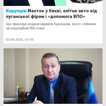
Корупція/
Маєток у Києві, елітне авто від
луганської фірми і «допомога ВПО»
Що приховує родина нардепа Кузнєцова, якого спіймали
на корупційній РЕБ-схемі
03.08.2025, 07:05