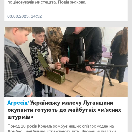
поціновувачів мистецтва. Подія знакова.
03.03.2025, 14:52
Агресія/
Українську малечу Луганщини
окупанти готують до майбутніх «м'ясних
штурмів»
Понад 10 років Кремль зомбує наших співгромадян на
Донбасі, найбільше страждають діти. Вчорашні підлітки