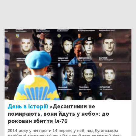
День в історії/
«Десантники не
помирають, вони йдуть у небо»: до
роковин збиття Іл-76
2014 року у ніч проти 14 червня у небі над Луганськом