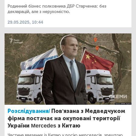
Родинний бізнес полковника ДБР Старченка: без
декларацій, але з нерухомістю.
29.05.2025, 10:44
Розслідування/
Пов'язана з Медведчуком
фірма постачає на окуповані території
України Mercedes з Китаю
Частина ввезених із Китаю у росію мерседесів, зрештою,