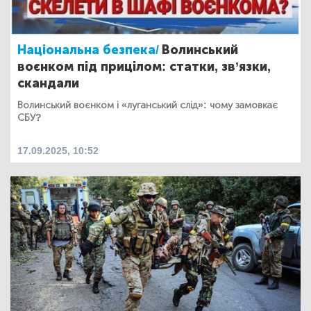
Національна безпека/
Волинський
воєнком під прицілом: статки, зв’язки,
скандали
Волинський воєнком і «луганський слід»: чому замовкає
СБУ?
17.09.2025, 10:52