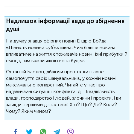
Надлишок інформації веде до збіднення
душі
На думку знавця ефірних новин Ендрю Бойда
«Цінність новини суб'єктивна. Чим більше новина
впливатиме на життя споживачів новин, їхні прибутки й
емоції, тим важливішою вона буде».
Останній Бастіон, дбаючи про статки і гарне
самопочуття своїх шанувальників, у кожній новині
максимально конкретний. Читайте у нас про
надзвичайні ситуації і конфлікти, дії і бездіяльність
влади, господарство і людей, злочини і проєкти, і ви
завжди першими дізнаєтеся: Хто? Що? Де? Коли?
Чому? Яким чином?