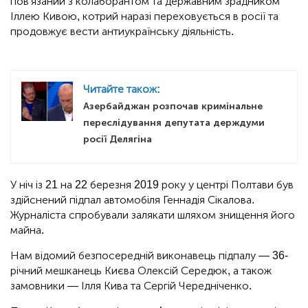
пов'язаний з колаборантом та державним зрадником
Іллею Кивою, котрий наразі переховується в росії та
продовжує вести антиукраїнську діяльність.
Читайте також:
Азербайджан розпочав кримінальне
переслідування депутата держдуми
росії Делягіна
У ніч із 21 на 22 березня 2019 року у центрі Полтави був
здійснений підпал автомобіля Геннадія Сікалова.
Журналіста спробували залякати шляхом знищення його
майна.
Нам відомий безпосередній виконавець підпалу — 36-
річний мешканець Києва Олексій Середюк, а також
замовники — Ілля Кива та Сергій Чередніченко.