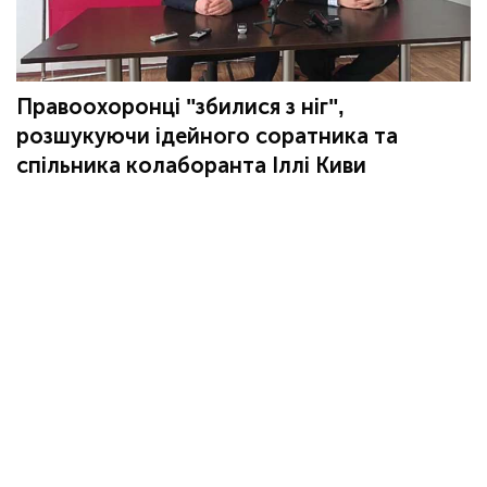
Правоохоронці "збилися з ніг",
розшукуючи ідейного соратника та
спільника колаборанта Іллі Киви