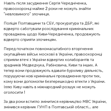
Навіть після засудження Сергія Чередніченка,
правоохоронці майже 2 роки не можуть знайти
"невловимого" злочинця.
Поліція Полтавщини та СБУ, прокуратура та ДБР, які
відверто саботували розслідування кримінальних
проваджень щодо Киви-Чередніченка, продовжують
відверто сприяти злочинцям.
Перед початком повномасштабного вторгнення
окупаційних військ московії в України, правоохоронці
сприяли втечі з України відвертих колаборантів та
зрадників Медведчука, Рабіновича, Киви та інших. А
тепер вони продовжують вдавати бурхливу діяльність,
порушуючи нові кримінальні провадження проти тих,
кому вони допомогли безперешкодно втекти з України.
Іллю Киву навіть в міжнародний розшук не можуть
оголосити !
За два роки встигло змінитися керівництво МВС України,
змінився керівник ГУНП в Полтавській області... але