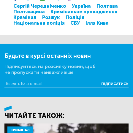
Сергій Чередніченко
Україна
Полтава
Полтавщина
Кримінальне провадження
Кримінал
Розшук
Поліція
Національна поліція
СБУ
Ілля Кива
Будьте в курсі останніх новин
Підписуйтесь на розсилку новин, щоб
не пропускати найважливіше
ПІДПИСАТИСЬ
ЧИТАЙТЕ ТАКОЖ:
КРИМІНАЛ