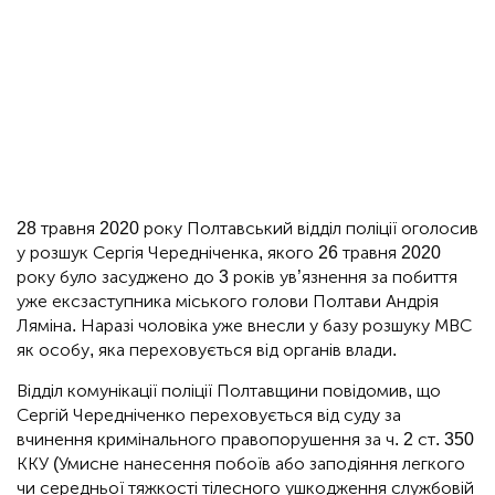
28 травня 2020 року Полтавський відділ поліції оголосив
у розшук Сергія Чередніченка, якого 26 травня 2020
року було засуджено до 3 років ув’язнення за побиття
уже ексзаступника міського голови Полтави Андрія
Ляміна. Наразі чоловіка уже внесли у базу розшуку МВС
як особу, яка переховується від органів влади.
Відділ комунікації поліції Полтавщини повідомив, що
Сергій Чередніченко переховується від суду за
вчинення кримінального правопорушення за ч. 2 ст. 350
ККУ (Умисне нанесення побоїв або заподіяння легкого
чи середньої тяжкості тілесного ушкодження службовій