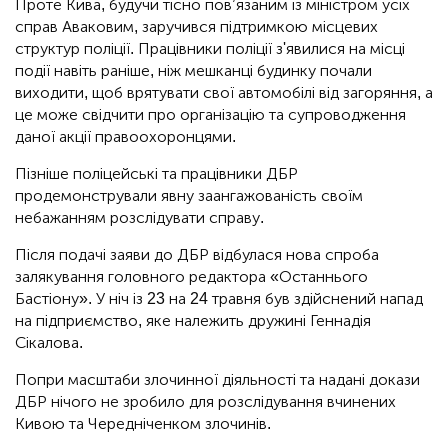
Проте Кива, будучи тісно пов’язаним із міністром усіх
справ Аваковим, заручився підтримкою місцевих
структур поліції. Працівники поліції з'явилися на місці
події навіть раніше, ніж мешканці будинку почали
виходити, щоб врятувати свої автомобілі від загоряння, а
це може свідчити про організацію та супроводження
даної акції правоохоронцями.
Пізніше поліцейські та працівники ДБР
продемонстрували явну заангажованість своїм
небажанням розслідувати справу.
Після подачі заяви до ДБР відбулася нова спроба
залякування головного редактора «Останнього
Бастіону». У ніч із 23 на 24 травня був здійснений напад
на підприємство, яке належить дружині Геннадія
Сікалова.
Попри масштаби злочинної діяльності та надані докази
ДБР нічого не зробило для розслідування вчинених
Кивою та Чередніченком злочинів.