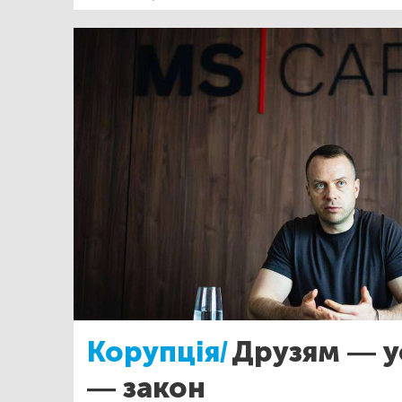
Корупція/
Друзям — у
— закон