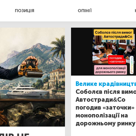
ПОЗИЦІЯ
ОПІНІЇ
Велике крадівницт
Соболєв після вим
Автостради&Со
погодив «заточки»
монополізації на
дорожньому ринку