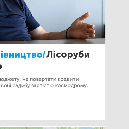
івництво/
Лісоруби
о
бюджету, не повертати кредити
 собі садибу вартістю космодрому.