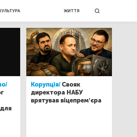
КУЛЬТУРА
ЖИТТЯ
во/
Корупція/
Свояк
ог
директора НАБУ
врятував віцепрем’єра
 для