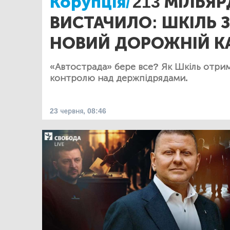
Корупція/
213 МІЛЬЯР
ВИСТАЧИЛО: ШКІЛЬ 
НОВИЙ ДОРОЖНІЙ К
«Автострада» бере все? Як Шкіль отри
контролю над держпідрядами.
23 червня, 08:46