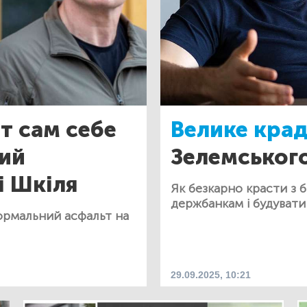
 сам себе
Велике крад
вий
Зелемськог
і Шкіля
Як безкарно красти з 
держбанкам і будувати
ормальний асфальт на
29.09.2025, 10:21