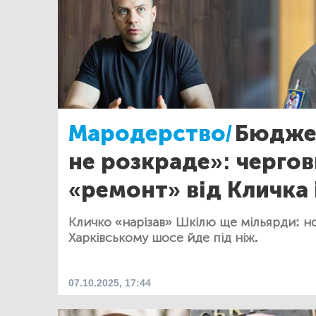
Мародерство/
Бюджет
не розкраде»: черго
«ремонт» від Кличка 
Кличко «нарізав» Шкілю ще мільярди: н
Харківському шосе йде під ніж.
07.10.2025, 17:44