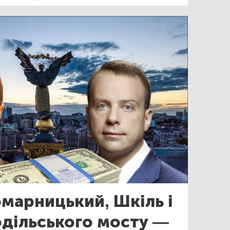
марницький, Шкіль і
одільського мосту —