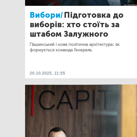
Вибори/
Підготовка до
виборів: хто стоїть за
штабом Залужного
Пашинський і нова політична архітектура: як
формується команда Генерала.
20.10.2025, 11:55