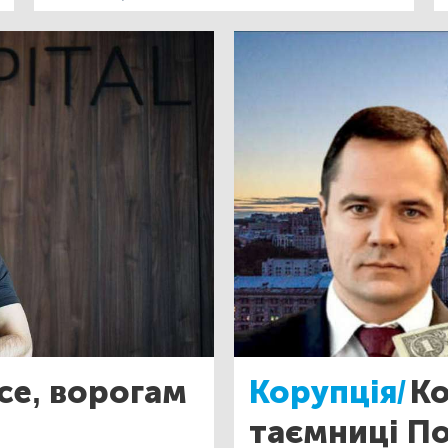
се, ворогам
Корупція/
Ко
таємниці П