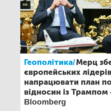
Геополітика/
Мерц зб
європейських лідері
напрацювати план п
відносин із Трампом
Bloomberg