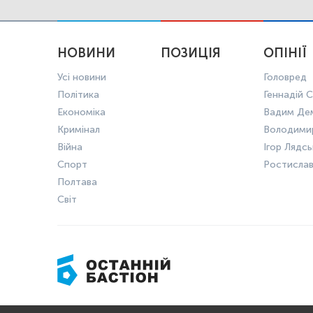
НОВИНИ
ПОЗИЦІЯ
ОПІНІЇ
Усі новини
Головред
Політика
Геннадій С
Економіка
Вадим Де
Кримінал
Володими
Війна
Ігор Лядс
Спорт
Ростисла
Полтава
Світ