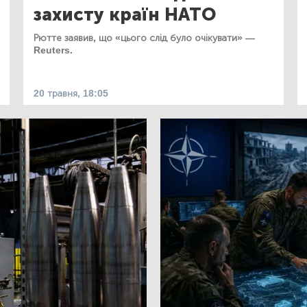
захисту країн НАТО
Рютте заявив, що «цього слід було очікувати» —
Reuters.
20 травня, 18:05