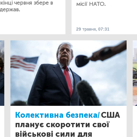
інці червня збере в
місії НАТО.
 держав.
29 травня, 07:31
Колективна безпека/
США
планує скоротити свої
військові сили для