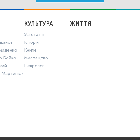
КУЛЬТУРА
ЖИТТЯ
Усі статті
ікалов
Історія
миденко
Книги
р Бойко
Мистецтво
ький
Некролог
в Мартинюк