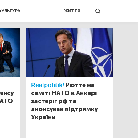
КУЛЬТУРА
ЖИТТЯ
Realpolitik/
Рютте на
ьянсу
саміті НАТО в Анкарі
НАТО
застеріг рф та
анонсував підтримку
України