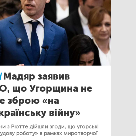
/
Мадяр заявив
О, що Угорщина не
е зброю «на
країнську війну»
ни з Рютте дійшли згоди, що угорські
чудову роботу» в рамках миротворчої