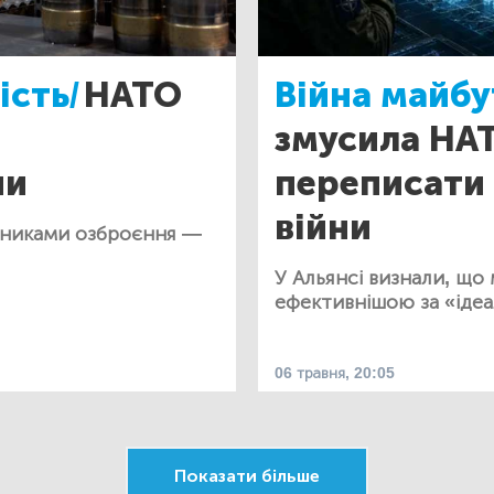
ість/
НАТО
Війна майбу
змусила НА
пи
переписати
війни
бниками озброєння —
У Альянсі визнали, що
ефективнішою за «ідеа
06 травня, 20:05
Показати більше