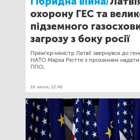
Гібридна війна/
Латві
охорону ГЕС та вели
підземного газосхов
загрозу з боку росії
Прем'єр-міністр Латвії звернувся до ге
НАТО Марка Рютте з проханням надати к
ППО.
16 липня, 12:45