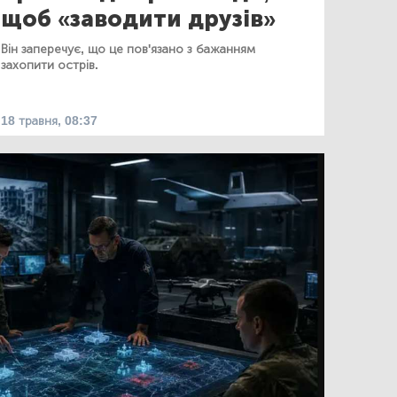
щоб «заводити друзів»
Він заперечує, що це пов'язано з бажанням
захопити острів.
18 травня, 08:37