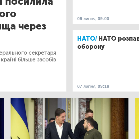
я посилила
кого
09 липня, 09:00
ища через
НАТО/
НАТО розпав
оборону
нерального секретаря
раїні більше засобів
07 липня, 09:16