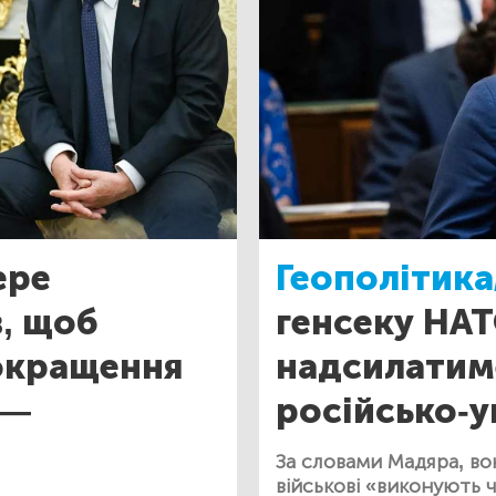
ере
Геополітика
в, щоб
генсеку НАТ
окращення
надсилатим
 —
російсько-у
За словами Мадяра, во
військові «виконують 