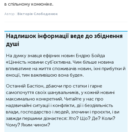
в спільному комюніке.
Автор :
Вікторія Слободенюк
Надлишок інформації веде до збіднення
душі
На думку знавця ефірних новин Ендрю Бойда
«Цінність новини суб'єктивна. Чим більше новина
впливатиме на життя споживачів новин, їхні прибутки й
емоції, тим важливішою вона буде».
Останній Бастіон, дбаючи про статки і гарне
самопочуття своїх шанувальників, у кожній новині
максимально конкретний. Читайте у нас про
надзвичайні ситуації і конфлікти, дії і бездіяльність
влади, господарство і людей, злочини і проєкти, і ви
завжди першими дізнаєтеся: Хто? Що? Де? Коли?
Чому? Яким чином?