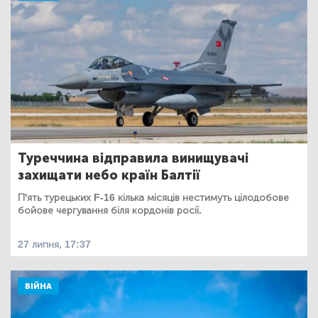
Туреччина відправила винищувачі
захищати небо країн Балтії
П'ять турецьких F-16 кілька місяців нестимуть цілодобове
бойове чергування біля кордонів росії.
27 липня, 17:37
ВІЙНА