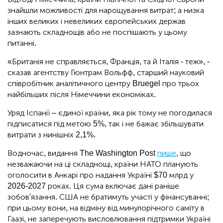
знайшли можливості для нарощування витрат; а низка
інших великих і невеликих європейських держав
зазнають складнощів або не поспішають у цьому
питанні.
«Британія не справляється, Франція, та й Італія - теж», -
сказав агентству Гюнтрам Вольфф, старший науковий
співробітник аналітичного центру Bruegel про трьох
найбільших після Німеччини економіках.
Уряд Іспанії – єдиної країни, яка рік тому не погодилася
підписатися під метою 5%, так і не бажає збільшувати
витрати з нинішніх 2,1%.
Водночас, видання The Washington Post
пише
, що
незважаючи на ці складнощі, країни НАТО планують
оголосити в Анкарі про надання Україні $70 млрд у
2026-2027 роках. Ця сума включає дані раніше
зобов'язання. США не братимуть участі у фінансуванні;
при цьому вони, на відміну від минулорічного саміту в
Гаазі, не заперечують висловлювання підтримки Україні