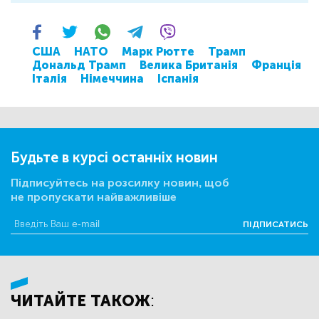
США
НАТО
Марк Рютте
Трамп
Дональд Трамп
Велика Британія
Франція
Італія
Німеччина
Іспанія
Будьте в курсі останніх новин
Підписуйтесь на розсилку новин, щоб
не пропускати найважливіше
ПІДПИСАТИСЬ
ЧИТАЙТЕ ТАКОЖ: