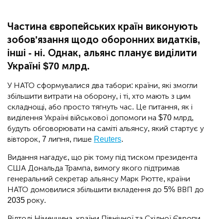
Частина європейських країн виконують
зобов'язання щодо оборонних видатків,
інші - ні. Однак, альянс планує виділити
Україні $70 млрд.
У НАТО сформувалися два табори: країни, які змогли
збільшити витрати на оборону, і ті, хто мають з цим
складнощі, або просто тягнуть час. Це питання, як і
виділення Україні військової допомоги на $70 млрд,
будуть обговорювати на саміті альянсу, який стартує у
вівторок, 7 липня, пише
Reuters
.
Видання нагадує, що рік тому під тиском президента
США Дональда Трампа, вимогу якого підтримав
генеральний секретар альянсу Марк Рютте, країни
НАТО домовилися збільшити вкладення до 5% ВВП до
2035 року.
Відтоді Німеччина, країни Північної та Східної Європи