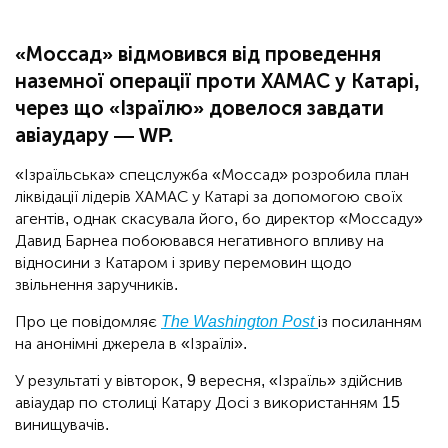
«Моссад» відмовився від проведення
наземної операції проти ХАМАС у Катарі,
через що «Ізраїлю» довелося завдати
авіаудару — WP.
«Ізраїльська» спецслужба «Моссад» розробила план
ліквідації лідерів ХАМАС у Катарі за допомогою своїх
агентів, однак скасувала його, бо директор «Моссаду»
Давид Барнеа побоювався негативного впливу на
відносини з Катаром і зриву перемовин щодо
звільнення заручників.
Про це повідомляє
The Washington Post
із посиланням
на анонімні джерела в «Ізраїлі».
У результаті у вівторок, 9 вересня, «Ізраїль» здійснив
авіаудар по столиці Катару Досі з використанням 15
винищувачів.