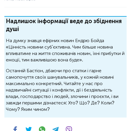
Надлишок інформації веде до збіднення
душі
На думку знавця ефірних новин Ендрю Бойда
«Цінність новини суб'єктивна. Чим більше новина
впливатиме на життя споживачів новин, їхні прибутки й
емоції, тим важливішою вона буде».
Останній Бастіон, дбаючи про статки і гарне
самопочуття своїх шанувальників, у кожній новині
максимально конкретний. Читайте у нас про
надзвичайні ситуації і конфлікти, дії і бездіяльність
влади, господарство і людей, злочини і проєкти, і ви
завжди першими дізнаєтеся: Хто? Що? Де? Коли?
Чому? Яким чином?