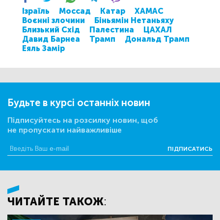
Ізраїль
Моссад
Катар
ХАМАС
Воєнні злочини
Біньямін Нетаньяху
Близький Схід
Палестина
ЦАХАЛ
Давид Барнеа
Трамп
Дональд Трамп
Еяль Замір
Будьте в курсі останніх новин
Підписуйтесь на розсилку новин, щоб
не пропускати найважливіше
ПІДПИСАТИСЬ
ЧИТАЙТЕ ТАКОЖ: