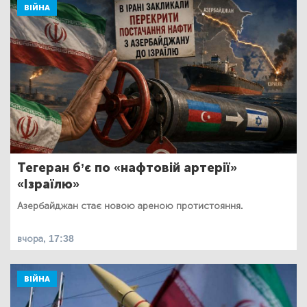
ВІЙНА
Тегеран б’є по «нафтовій артерії»
«Ізраїлю»
Азербайджан стає новою ареною протистояння.
вчора, 17:38
ВІЙНА