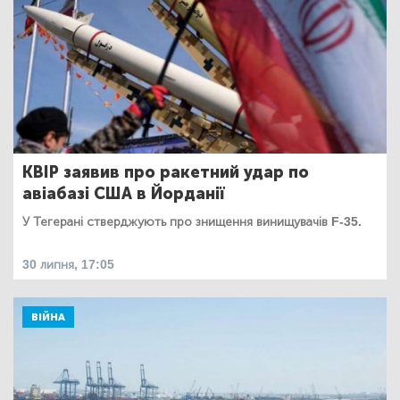
КВІР заявив про ракетний удар по
авіабазі США в Йорданії
У Тегерані стверджують про знищення винищувачів F-35.
30 липня, 17:05
ВІЙНА