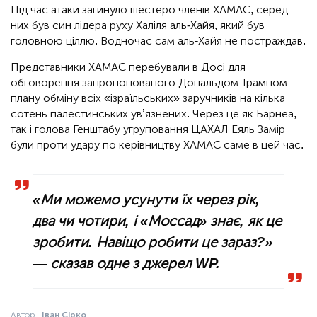
Під час атаки загинуло шестеро членів ХАМАС, серед
них був син лідера руху Халіля аль-Хайя, який був
головною ціллю. Водночас сам аль-Хайя не постраждав.
Представники ХАМАС перебували в Досі для
обговорення запропонованого Дональдом Трампом
плану обміну всіх «ізраїльських» заручників на кілька
сотень палестинських ув’язнених. Через це як Барнеа,
так і голова Генштабу угруповання ЦАХАЛ Еяль Замір
були проти удару по керівництву ХАМАС саме в цей час.
«Ми можемо усунути їх через рік,
два чи чотири, і «Моссад» знає, як це
зробити. Навіщо робити це зараз?»
— сказав одне з джерел
WP
.
Автор :
Іван Сірко