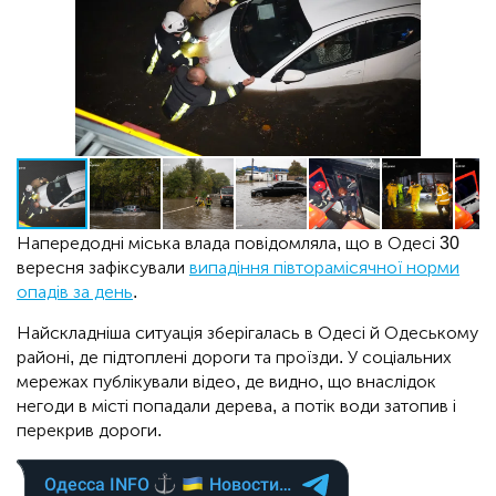
Напередодні міська влада повідомляла, що в Одесі 30
вересня зафіксували
випадіння півторамісячної норми
опадів за день
.
Найскладніша ситуація зберігалась в Одесі й Одеському
районі, де підтоплені дороги та проїзди. У соціальних
мережах публікували відео, де видно, що внаслідок
негоди в місті попадали дерева, а потік води затопив і
перекрив дороги.