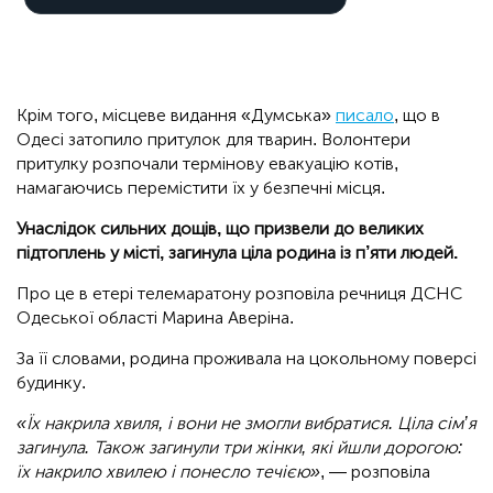
Крім того, місцеве видання «Думська»
писало
, що в
Одесі затопило притулок для тварин. Волонтери
притулку розпочали термінову евакуацію котів,
намагаючись перемістити їх у безпечні місця.
Унаслідок сильних дощів, що призвели до великих
підтоплень у місті, загинула ціла родина із п’яти людей.
Про це в етері телемаратону розповіла речниця ДСНС
Одеської області Марина Аверіна.
За її словами, родина проживала на цокольному поверсі
будинку.
«Їх накрила хвиля, і вони не змогли вибратися. Ціла сім’я
загинула. Також загинули три жінки, які йшли дорогою:
їх накрило хвилею і понесло течією»
, — розповіла