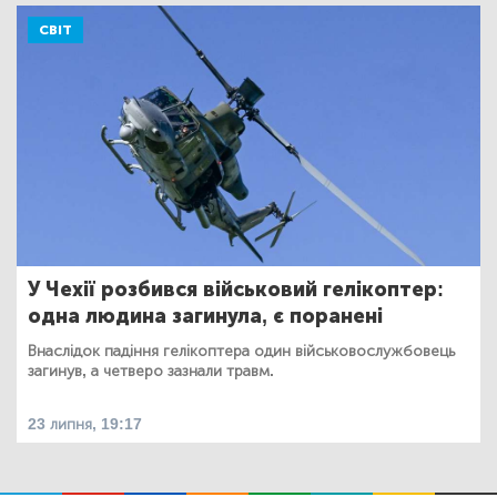
СВІТ
У Чехії розбився військовий гелікоптер:
одна людина загинула, є поранені
Внаслідок падіння гелікоптера один військовослужбовець
загинув, а четверо зазнали травм.
23 липня, 19:17