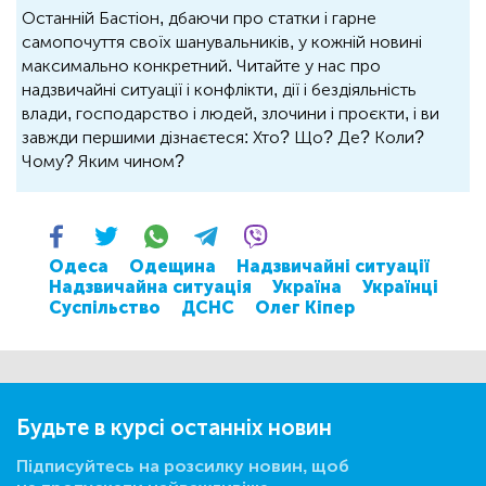
Останній Бастіон, дбаючи про статки і гарне
самопочуття своїх шанувальників, у кожній новині
максимально конкретний. Читайте у нас про
надзвичайні ситуації і конфлікти, дії і бездіяльність
влади, господарство і людей, злочини і проєкти, і ви
завжди першими дізнаєтеся: Хто? Що? Де? Коли?
Чому? Яким чином?
Одеса
Одещина
Надзвичайні ситуації
Надзвичайна ситуація
Україна
Українці
Суспільство
ДСНС
Олег Кіпер
Будьте в курсі останніх новин
Підписуйтесь на розсилку новин, щоб