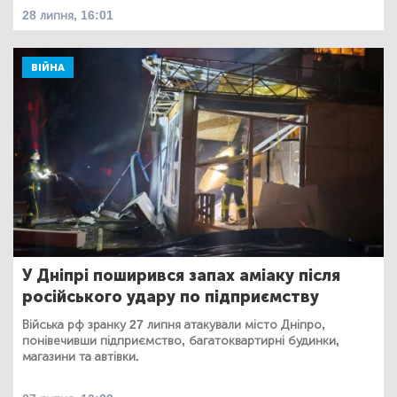
28 липня, 16:01
ВІЙНА
У Дніпрі поширився запах аміаку після
російського удару по підприємству
Війська рф зранку 27 липня атакували місто Дніпро,
понівечивши підприємство, багатоквартирні будинки,
магазини та автівки.