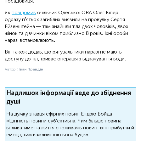
посадовиця.
Як
повідомив
очільник Одеської ОВА Олег Кіпер,
одразу п’ятьох загиблих виявили на провулку Сергія
Ейзенштейна — там знайшли тіла двох чоловіків, двох
жінок та дівчинки віком приблизно 8 років. Їхні особи
наразі встановлюють.
Він також додав, що рятувальники наразі не мають
доступу до тіл, триває операція з відкачування води.
Автор :
Іван Правдін
Надлишок інформації веде до збіднення
душі
На думку знавця ефірних новин Ендрю Бойда
«Цінність новини суб'єктивна. Чим більше новина
впливатиме на життя споживачів новин, їхні прибутки й
емоції, тим важливішою вона буде».