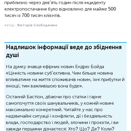
приблизно через дев’ять годин після інциденту
електропостачання було відновлено для майже 500
тисяч із 700 тисяч клієнтів.
Автор :
Вікторія Слободенюк
Надлишок інформації веде до збіднення
душі
На думку знавця ефірних новин Ендрю Бойда
«Цінність новини суб'єктивна. Чим більше новина
впливатиме на життя споживачів новин, їхні прибутки й
емоції, тим важливішою вона буде».
Останній Бастіон, дбаючи про статки і гарне
самопочуття своїх шанувальників, у кожній новині
максимально конкретний. Читайте у нас про
надзвичайні ситуації і конфлікти, дії і бездіяльність
влади, господарство і людей, злочини і проєкти, і ви
завжди першими дізнаєтеся: Хто? Що? Де? Коли?