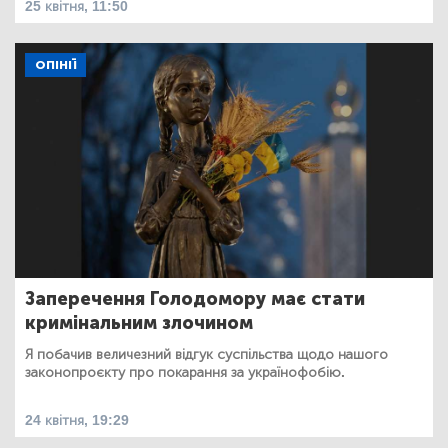
25 квітня, 11:50
ОПІНІЇ
Заперечення Голодомору має стати
кримінальним злочином
Я побачив величезний відгук суспільства щодо нашого
законопроєкту про покарання за українофобію.
24 квітня, 19:29