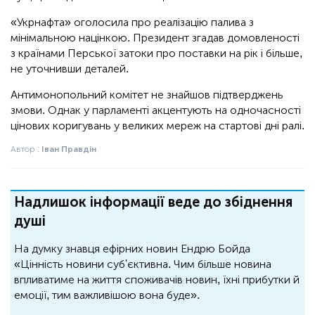
«Укрнафта» оголосила про реалізацію палива з
мінімальною націнкою. Президент згадав домовленості
з країнами Перської затоки про поставки на рік і більше,
не уточнивши деталей.
Антимонопольний комітет не знайшов підтверджень
змови. Однак у парламенті акцентують на одночасності
цінових коригувань у великих мереж на стартові дні ралі.
Автор :
Іван Правдін
Надлишок інформації веде до збіднення
душі
На думку знавця ефірних новин Ендрю Бойда
«Цінність новини суб'єктивна. Чим більше новина
впливатиме на життя споживачів новин, їхні прибутки й
емоції, тим важливішою вона буде».