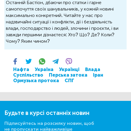
Останній Бастіон, дбаючи про статки і гарне
самопочуття своїх шанувальників, у кожній новині
максимально конкретний. Читайте у нас про
надзвичайні ситуації і конфлікти, дії і бездіяльність
влади, господарство і людей, злочини і проєкти, і ви
завжди першими дізнаєтеся: Хто? Що? Де? Коли?
Чому? Яким чином?
Нафта
Україна
Українці
Влада
Суспільство
Перська затока
Іран
Ормузька протока
СПГ
Будьте в курсі останніх новин
Підписуйтесь на розсилку новин, щоб
не пропускати найважливіше