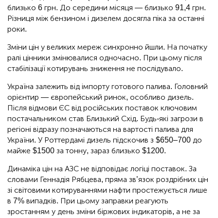
близько 6 грн. До середини місяця — близько 91,4 грн.
Різниця між бензином і дизелем досягла піка за останні
роки.
Зміни цін у великих мереж синхронно йшли. На початку
ралі цінники змінювалися одночасно. При цьому після
стабілізації котирувань зниження не послідувало.
Україна залежить від імпорту готового палива. Головний
орієнтир — європейський ринок, особливо дизель.
Після відмови ЄС від російських поставок ключовим
постачальником став Близький Схід. Будь-які загрози в
регіоні відразу позначаються на вартості палива для
України. У Роттердамі дизель підскочив з $650–700 до
майже $1500 за тонну, зараз близько $1200.
Динаміка цін на АЗС не відповідає логіці поставок. За
словами Геннадія Рябцева, пряма зв’язок роздрібних цін
зі світовими котируваннями нафти простежується лише
в 7% випадків. При цьому заправки реагують
зростанням у день зміни біржових індикаторів, а не за