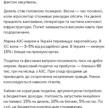
фактом закупівель.
Дизель став головною позицією. Весна — час посівної,
коли агросектор споживає рекордні обсяги. На дизелі
працюють вантажівки, генератори та частина ключової
інфраструктури. Попит залишається високим навіть при
подорожчанні.
Маржа АЗС-мереж в Україні перевищує європейську. В
ЄС вона — 3–5% від роздрібної ціни. В Україні — мінімум
15% і більше на преміумсортах.
Податки та фіксовані витрати посилюють тиск на дрібні
мережі. Авансовий податок на прибуток — близько 60
тис. грн на місяць з АЗС. При спаді продажів це
призводить до скорочення незалежних гравців. Ринок
консолідується навколо гігантів.
Кабмін не коригував податки, аргументуючи потребою
в бюджетних доходах. Натомість запустили «кешбек»
на паливо: 15% на дизель, 10% на бензин, 5% на газ. По
суті, це бюджетна компенсація споживачам.