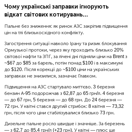
Чому українські заправки ігнорують
відкат світових котирувань...
Пальне без зниження: як ринок АЗС закріпив підвищення
цін на тлі близькосхідного конфлікту.
Загострення ситуації навколо Ірану та ризик блокування
Ормузької протоки, через яку проходить близько 20%
світової нафти та ЗПГ, за лічені дні підняли ціни на Brent з
~$67 до $85 за барель, потім понад $100 і в максимумі
до $120. Після корекції до ~$100 ціни на українських
заправках не знизилися, зазначає Главком.
Підвищення на АЗС стартувало миттєво. 3 березня
бензин А-95 подорожчав з 62,87 до 65 грн/л. 4 березня
— до 67 грн, 5 березня — до 68 грн. До 24 березня —
72 грн. У квітні стався другий стрибок: 8 квітня — 73,32
грн, після чого ціни стабілізувалися близько 73 грн.
Дизельне пальне росло швидше і значніше. За березень
— з 62,7 до 85,4 грн/л (+23 грн). У квітні — плюс ще