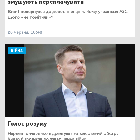
змушують переплачувати
Brent повернувся до довоєнної ціни. Чому українські АЗС
цього «не помітили»?
26 червня, 10:48
ВІЙНА
Голос розуму
Нардеп Гончаренко відреагував на масований обстріл
Києва й закликав до завершення війни.