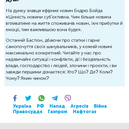
На думку знавця ефірних новин Ендрю Бойда
«Цінність новини суб'єктивна. Чим більше новина
впливатиме на життя споживачів новин, їхні прибутки й
емоції, тим важливішою вона буде».
Останній Бастіон, дбаючи про статки і гарне
самопочуття своїх шанувальників, у кожній новині
максимально конкретний. Читайте у нас про
надзвичайні ситуації і конфлікти, дії і бездіяльність
влади, господарство і людей, злочини і проєкти, і ви
завжди першими дізнаєтеся: Хто? Що? Де? Коли?
Чому? Яким чином?
Україна
РФ
Напад
Агресія
Війна
Правосуддя
Газпром
Нафтогаз