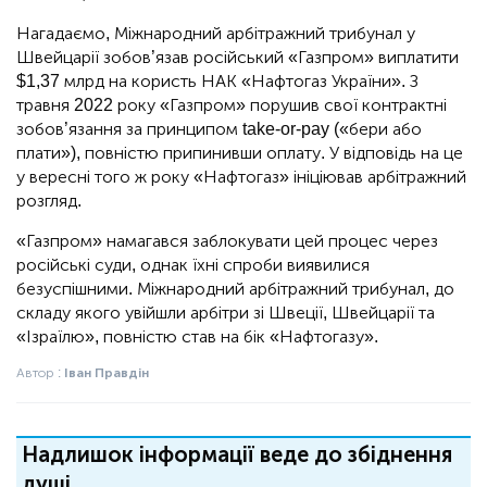
Нагадаємо, Міжнародний арбітражний трибунал у
Швейцарії зобов’язав російський «Газпром» виплатити
$1,37 млрд на користь НАК «Нафтогаз України». З
травня 2022 року «Газпром» порушив свої контрактні
зобов’язання за принципом take-or-pay («бери або
плати»), повністю припинивши оплату. У відповідь на це
у вересні того ж року «Нафтогаз» ініціював арбітражний
розгляд.
«Газпром» намагався заблокувати цей процес через
російські суди, однак їхні спроби виявилися
безуспішними. Міжнародний арбітражний трибунал, до
складу якого увійшли арбітри зі Швеції, Швейцарії та
«Ізраїлю», повністю став на бік «Нафтогазу».
Автор :
Іван Правдін
Надлишок інформації веде до збіднення
душі