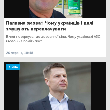
Паливна змова? Чому українців і далі
змушують переплачувати
Brent повернувся до довоєнної ціни. Чому українські АЗС
цього «не помітили»?
26 червня, 10:48
ВІЙНА