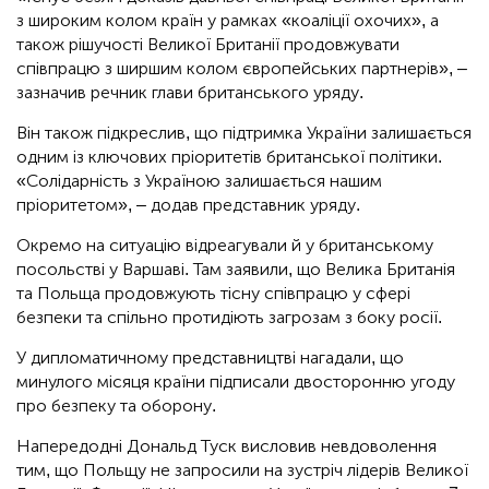
з широким колом країн у рамках «коаліції охочих», а
також рішучості Великої Британії продовжувати
співпрацю з ширшим колом європейських партнерів», –
зазначив речник глави британського уряду.
Він також підкреслив, що підтримка України залишається
одним із ключових пріоритетів британської політики.
«Солідарність з Україною залишається нашим
пріоритетом», – додав представник уряду.
Окремо на ситуацію відреагували й у британському
посольстві у Варшаві. Там заявили, що Велика Британія
та Польща продовжують тісну співпрацю у сфері
безпеки та спільно протидіють загрозам з боку росії.
У дипломатичному представництві нагадали, що
минулого місяця країни підписали двосторонню угоду
про безпеку та оборону.
Напередодні Дональд Туск висловив невдоволення
тим, що Польщу не запросили на зустріч лідерів Великої