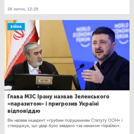
28 липня, 12:29
ВІЙНА
Глава МЗС Ірану назвав Зеленського
«паразитом» і пригрозив Україні
відповіддю
Він назвав інцидент «грубим порушенням Статуту ООН» і
стверджує, що удар було завдано «за наказом «Ізраїлю».