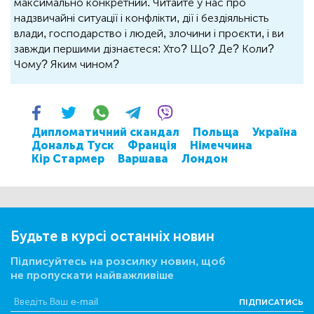
максимально конкретний. Читайте у нас про
надзвичайні ситуації і конфлікти, дії і бездіяльність
влади, господарство і людей, злочини і проєкти, і ви
завжди першими дізнаєтеся: Хто? Що? Де? Коли?
Чому? Яким чином?
Дипломатичний скандал
Польща
Україна
Дональд Туск
Франція
Німеччина
Кір Стармер
Варшава
Лондон
Будьте в курсі останніх новин
Підписуйтесь на розсилку новин, щоб
не пропускати найважливіше
ПІДПИСАТИСЬ