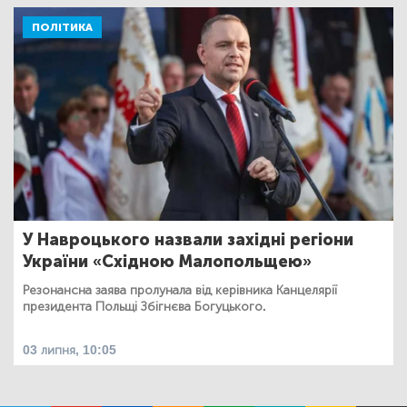
ПОЛІТИКА
У Навроцького назвали західні регіони
України «Східною Малопольщею»
Резонансна заява пролунала від керівника Канцелярії
президента Польщі Збігнєва Богуцького.
03 липня, 10:05