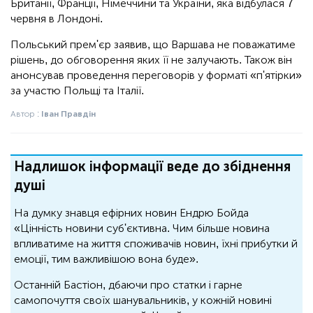
Британії, Франції, Німеччини та України, яка відбулася 7
червня в Лондоні.
Польський прем'єр заявив, що Варшава не поважатиме
рішень, до обговорення яких її не залучають. Також він
анонсував проведення переговорів у форматі «п'ятірки»
за участю Польщі та Італії.
Автор :
Іван Правдін
Надлишок інформації веде до збіднення
душі
На думку знавця ефірних новин Ендрю Бойда
«Цінність новини суб'єктивна. Чим більше новина
впливатиме на життя споживачів новин, їхні прибутки й
емоції, тим важливішою вона буде».
Останній Бастіон, дбаючи про статки і гарне
самопочуття своїх шанувальників, у кожній новині