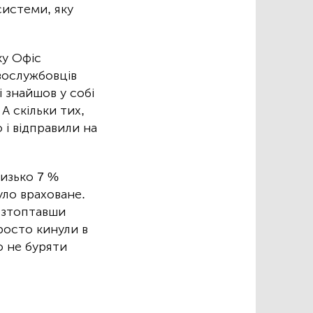
системи, яку
ку Офіс
овослужбовців
і знайшов у собі
А скільки тих,
 і відправили на
изько 7 %
уло враховане.
розтоптавши
просто кинули в
о не буряти