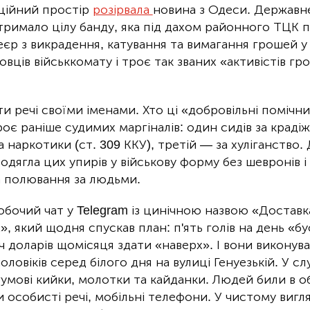
ційний простір
розірвала
новина з Одеси. Державн
тримало цілу банду, яка під дахом районного ТЦК 
єр з викрадення, катування та вимагання грошей у
ців військкомату і троє так званих «активістів гр
и речі своїми іменами. Хто ці «добровільні помічн
роє раніше судимих маргіналів: один сидів за крадіж
а наркотики (ст. 309 ККУ), третій — за хуліганство.
одягла цих упирів у військову форму без шевронів і
а полювання за людьми.
робочий чат у Telegram із цинічною назвою «Доставк
, який щодня спускав план: п'ять голів на день «бу
ч доларів щомісяця здати «наверх». І вони виконув
оловіків серед білого дня на вулиці Генуезькій. У с
гумові кийки, молотки та кайданки. Людей били в о
и особисті речі, мобільні телефони. У чистому вигл