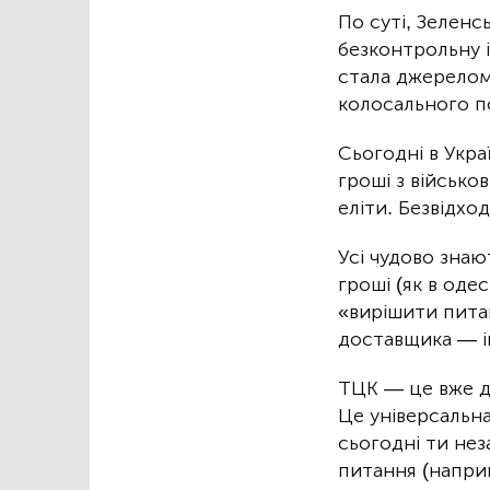
По суті, Зеленс
безконтрольну 
стала джерелом
колосального п
Сьогодні в Украї
гроші з військо
еліти. Безвідхо
Усі чудово знаю
гроші (як в оде
«вирішити питан
доставщика — ін
ТЦК — це вже д
Це універсальна
сьогодні ти нез
питання (наприк