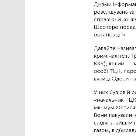
Днями інформа
розслідувань за
справжній конве
Шестеро посадов
організації».
Давайте називат
криміналітет. Т
ККУ), інший — з
особі ТЦК, пере
вулиці Одеси н
У них був свій 
«начальник ТЦК»
мінімум 20 тися
Вони пакували ч
слідчі знайшли 
газом, відбирал