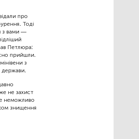
відали про
бурення. Тоді
и з вами —
підліший
азав Петлюра:
ійсно прийшли.
мінівени з
 держави.
давно
же не захист
іше неможливо
иком знищення