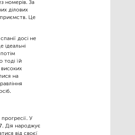
з номерів. За
их ділових
дприємств. Це
спанії досі не
е ідеальні
 потім
 тоді їй
 високих
лися на
правління
сіб.
прогресії. У
7. Дія народжує
тися від своєї