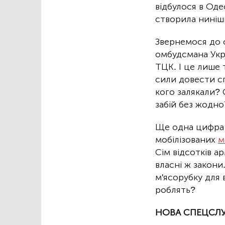
відбулося в Оде
створила нинішн
Звернемося до с
омбудсмана Ук
ТЦК. І це лише т
сили довести сп
кого залякали? 
забій без жодно
Ще одна цифра 
мобілізованих
м
Сім відсотків а
власні ж закони.
м'ясорубку для 
роблять?
НОВА СПЕЦСЛУ