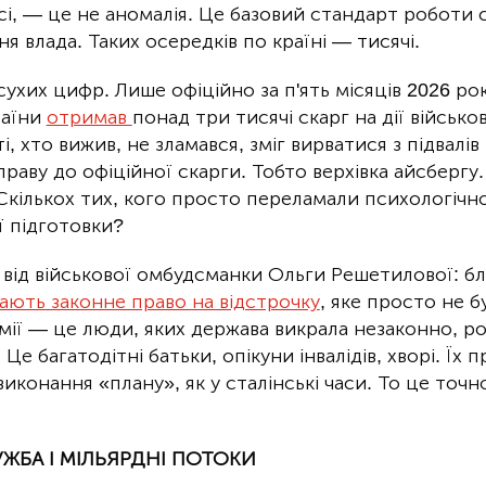
сі, — це не аномалія. Це базовий стандарт роботи 
я влада. Таких осередків по країні — тисячі.
ухих цифр. Лише офіційно за п'ять місяців 2026 ро
раїни
отримав
понад три тисячі скарг на дії військ
і, хто вижив, не зламався, зміг вирватися з підвалів 
раву до офіційної скарги. Тобто верхівка айсбергу. 
Скількох тих, кого просто переламали психологічно
ї підготовки?
від військової омбудсманки Ольги Решетилової: бл
ають законне право на відстрочку
, яке просто не б
рмії — це люди, яких держава викрала незаконно, 
 Це багатодітні батьки, опікуни інвалідів, хворі. Їх 
виконання «плану», як у сталінські часи. То це точн
ЖБА І МІЛЬЯРДНІ ПОТОКИ