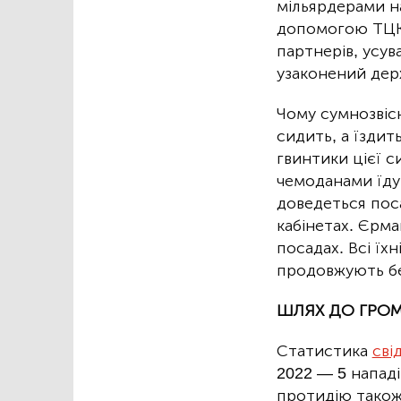
мільярдерами на
допомогою ТЦК 
партнерів, усув
узаконений дер
Чому сумнозвісн
сидить, а їздит
гвинтики цієї с
чемоданами їдут
доведеться пос
кабінетах. Єрма
посадах. Всі їхн
продовжують бе
ШЛЯХ ДО ГРОМ
Статистика
сві
2022 — 5 нападі
протидію також