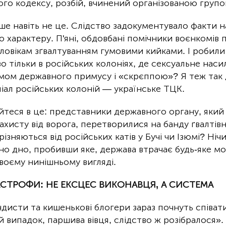
ого кодексу, розбій, вчинений організованою групо
ше навіть не це. Слідство задокументувало факти 
о характеру. П'яні, обдовбані помічники воєнкомів 
ловікам зґвалтуванням гумовими кийками. І робили 
 тільки в російських колоніях, де сексуальне наси
змом державного примусу і «скрєппою»? Я теж так 
ліал російських колоній — українське ТЦК.
айтеся в це: представники державного органу, яки
захисту від ворога, перетворилися на банду ґвалтівни
різняються від російських катів у Бучі чи Ізюмі? Ні
но дно, пробивши яке, держава втрачає будь-яке м
своєму нинішньому вигляді.
СТРОФИ: НЕ ЕКСЦЕС ВИКОНАВЦЯ, А СИСТЕМА
дисти та кишенькові блогери зараз почнуть співати
випадок, паршива вівця, слідство ж розібралося». 