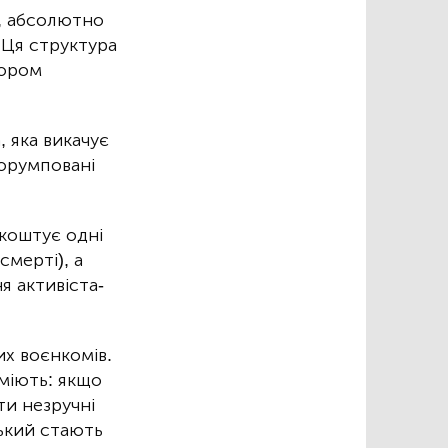
н, абсолютно
 Ця структура
тором
, яка викачує
корумповані
 коштує одні
смерті), а
я активіста-
х воєнкомів.
уміють: якщо
ти незручні
ський стають