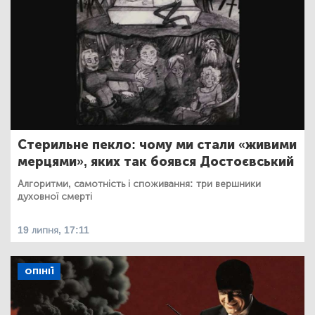
Стерильне пекло: чому ми стали «живими
мерцями», яких так боявся Достоєвський
Алгоритми, самотність і споживання: три вершники
духовної смерті
19 липня, 17:11
ОПІНІЇ