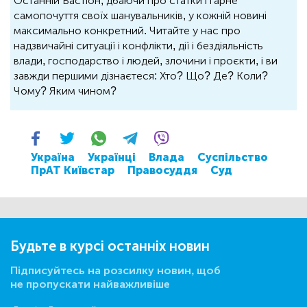
Останній Бастіон, дбаючи про статки і гарне
самопочуття своїх шанувальників, у кожній новині
максимально конкретний. Читайте у нас про
надзвичайні ситуації і конфлікти, дії і бездіяльність
влади, господарство і людей, злочини і проєкти, і ви
завжди першими дізнаєтеся: Хто? Що? Де? Коли?
Чому? Яким чином?
Україна
Українці
Влада
Суспільство
ПрАТ Київстар
Правосуддя
Суд
Будьте в курсі останніх новин
Підписуйтесь на розсилку новин, щоб
не пропускати найважливіше