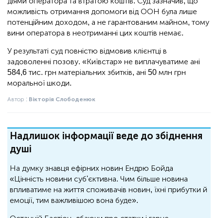
діями оператора та втратою коштів. Суд зазначив, що
можливість отримання допомоги від ООН була лише
потенційним доходом, а не гарантованим майном, тому
вини оператора в неотриманні цих коштів немає.
У результаті суд повністю відмовив клієнтці в
задоволенні позову. «Київстар» не виплачуватиме ані
584,6 тис. грн матеріальних збитків, ані 50 млн грн
моральної шкоди.
Автор :
Вікторія Слободенюк
Надлишок інформації веде до збіднення
душі
На думку знавця ефірних новин Ендрю Бойда
«Цінність новини суб'єктивна. Чим більше новина
впливатиме на життя споживачів новин, їхні прибутки й
емоції, тим важливішою вона буде».