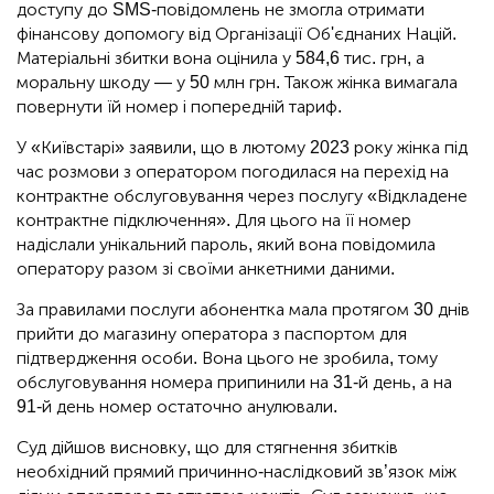
доступу до SMS-повідомлень не змогла отримати
фінансову допомогу від Організації Об'єднаних Націй.
Матеріальні збитки вона оцінила у 584,6 тис. грн, а
моральну шкоду — у 50 млн грн. Також жінка вимагала
повернути їй номер і попередній тариф.
У «Київстарі» заявили, що в лютому 2023 року жінка під
час розмови з оператором погодилася на перехід на
контрактне обслуговування через послугу «Відкладене
контрактне підключення». Для цього на її номер
надіслали унікальний пароль, який вона повідомила
оператору разом зі своїми анкетними даними.
За правилами послуги абонентка мала протягом 30 днів
прийти до магазину оператора з паспортом для
підтвердження особи. Вона цього не зробила, тому
обслуговування номера припинили на 31-й день, а на
91-й день номер остаточно анулювали.
Суд дійшов висновку, що для стягнення збитків
необхідний прямий причинно-наслідковий зв’язок між