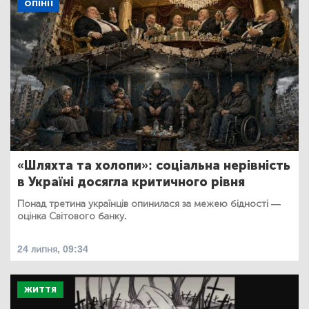
ОПІНІЇ
«Шляхта та холопи»: соціальна нерівність
в Україні досягла критичного рівня
Понад третина українців опинилася за межею бідності —
оцінка Світового банку.
24 липня, 09:34
ЖИТТЯ