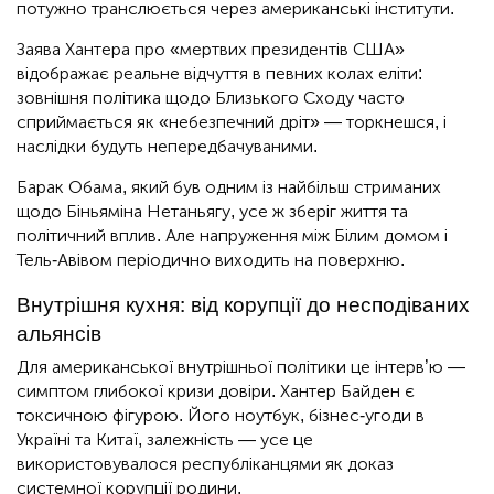
потужно транслюється через американські інститути.
Заява Хантера про «мертвих президентів США»
відображає реальне відчуття в певних колах еліти:
зовнішня політика щодо Близького Сходу часто
сприймається як «небезпечний дріт» — торкнешся, і
наслідки будуть непередбачуваними.
Барак Обама, який був одним із найбільш стриманих
щодо Біньяміна Нетаньягу, усе ж зберіг життя та
політичний вплив. Але напруження між Білим домом і
Тель-Авівом періодично виходить на поверхню.
Внутрішня кухня: від корупції до несподіваних
альянсів
Для американської внутрішньої політики це інтерв’ю —
симптом глибокої кризи довіри. Хантер Байден є
токсичною фігурою. Його ноутбук, бізнес-угоди в
Україні та Китаї, залежність — усе це
використовувалося республіканцями як доказ
системної корупції родини.