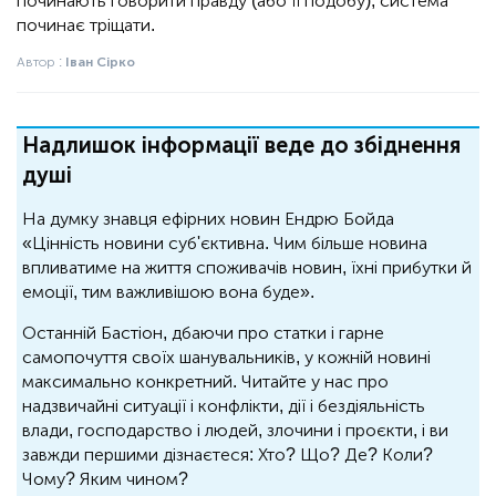
починають говорити правду (або її подобу), система
починає тріщати.
Автор :
Іван Сірко
Надлишок інформації веде до збіднення
душі
На думку знавця ефірних новин Ендрю Бойда
«Цінність новини суб'єктивна. Чим більше новина
впливатиме на життя споживачів новин, їхні прибутки й
емоції, тим важливішою вона буде».
Останній Бастіон, дбаючи про статки і гарне
самопочуття своїх шанувальників, у кожній новині
максимально конкретний. Читайте у нас про
надзвичайні ситуації і конфлікти, дії і бездіяльність
влади, господарство і людей, злочини і проєкти, і ви
завжди першими дізнаєтеся: Хто? Що? Де? Коли?
Чому? Яким чином?