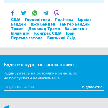
США
Геополітика
Політика
Ізраїль
Байден
Джо Байден
Гантер Байден
Трамп
Дональд Трамп
Вашингтон
Білий дім
Конгрес США
Іран
Перська затока
Близький Схід
Будьте в курсі останніх новин
Підписуйтесь на розсилку новин, щоб
не пропускати найважливіше
ПІДПИСАТИСЬ