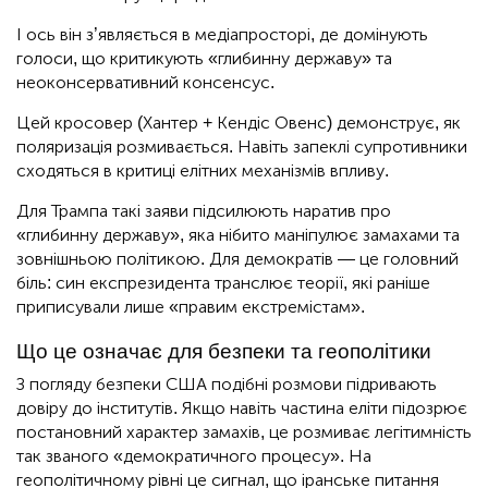
І ось він з’являється в медіапросторі, де домінують
голоси, що критикують «глибинну державу» та
неоконсервативний консенсус.
Цей кросовер (Хантер + Кендіс Овенс) демонструє, як
поляризація розмивається. Навіть запеклі супротивники
сходяться в критиці елітних механізмів впливу.
Для Трампа такі заяви підсилюють наратив про
«глибинну державу», яка нібито маніпулює замахами та
зовнішньою політикою. Для демократів — це головний
біль: син експрезидента транслює теорії, які раніше
приписували лише «правим екстремістам».
Що це означає для безпеки та геополітики
З погляду безпеки США подібні розмови підривають
довіру до інститутів. Якщо навіть частина еліти підозрює
постановний характер замахів, це розмиває легітимність
так званого «демократичного процесу». На
геополітичному рівні це сигнал, що іранське питання