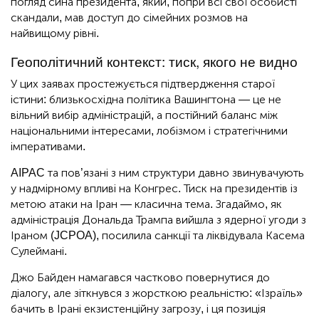
погляд сина президента, який, попри всі свої особисті
скандали, мав доступ до сімейних розмов на
найвищому рівні.
Геополітичний контекст: тиск, якого не видно
У цих заявах простежується підтвердження старої
істини: близькосхідна політика Вашингтона — це не
вільний вибір адміністрацій, а постійний баланс між
національними інтересами, лобізмом і стратегічними
імперативами.
AIPAC та пов’язані з ним структури давно звинувачують
у надмірному впливі на Конгрес. Тиск на президентів із
метою атаки на Іран — класична тема. Згадаймо, як
адміністрація Дональда Трампа вийшла з ядерної угоди з
Іраном (JCPOA), посилила санкції та ліквідувала Касема
Сулеймані.
Джо Байден намагався частково повернутися до
діалогу, але зіткнувся з жорсткою реальністю: «Ізраїль»
бачить в Ірані екзистенційну загрозу, і ця позиція