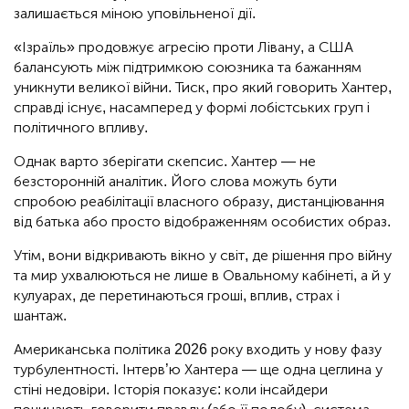
залишається міною уповільненої дії.
«Ізраїль» продовжує агресію проти Лівану, а США
балансують між підтримкою союзника та бажанням
уникнути великої війни. Тиск, про який говорить Хантер,
справді існує, насамперед у формі лобістських груп і
політичного впливу.
Однак варто зберігати скепсис. Хантер — не
безсторонній аналітик. Його слова можуть бути
спробою реабілітації власного образу, дистанціювання
від батька або просто відображенням особистих образ.
Утім, вони відкривають вікно у світ, де рішення про війну
та мир ухвалюються не лише в Овальному кабінеті, а й у
кулуарах, де перетинаються гроші, вплив, страх і
шантаж.
Американська політика 2026 року входить у нову фазу
турбулентності. Інтерв’ю Хантера — ще одна цеглина у
стіні недовіри. Історія показує: коли інсайдери