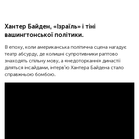
Хантер Байден, «Ізраїль» і тіні
вашингтонської політики.
В епоху, коли американська політична сцена нагадує
театр абсурду, де колишні супротивники раптово
знаходять спільну мову, а «недоторканні» династії
діляться інсайдами, інтерв’ю Хантера Байдена стало
справжньою бомбою.