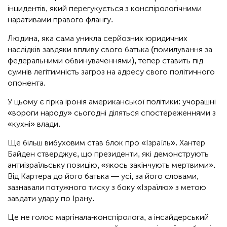
інцидентів, який перегукується з конспірологічними
наративами правого флангу.
Людина, яка сама уникла серйозних юридичних
наслідків завдяки впливу свого батька (помилування за
федеральними обвинуваченнями), тепер ставить під
сумнів легітимність загроз на адресу свого політичного
опонента.
У цьому є гірка іронія американської політики: учорашні
«вороги народу» сьогодні діляться спостереженнями з
«кухні» влади.
Ще більш вибуховим став блок про «Ізраїль». Хантер
Байден стверджує, що президенти, які демонструють
антиізраїльську позицію, «якось закінчують мертвими».
Від Картера до його батька — усі, за його словами,
зазнавали потужного тиску з боку «Ізраїлю» з метою
завдати удару по Ірану.
Це не голос маргінала-конспіролога, а інсайдерський