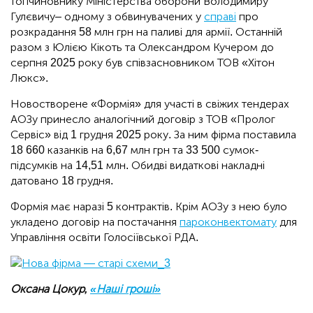
топчиновнику Міністерства оборони Володимиру
Гулєвичу‒ одному з обвинувачених у
справі
про
розкрадання 58 млн грн на паливі для армії. Останній
разом з Юлією Кікоть та Олександром Кучером до
серпня 2025 року був співзасновником ТОВ «Хітон
Люкс».
Новостворене «Формія» для участі в свіжих тендерах
АОЗу принесло аналогічний договір з ТОВ «Пролог
Сервіс» від 1 грудня 2025 року. За ним фірма поставила
18 660 казанків на 6,67 млн грн та 33 500 сумок-
підсумків на 14,51 млн. Обидві видаткові накладні
датовано 18 грудня.
Формія має наразі 5 контрактів. Крім АОЗу з нею було
укладено договір на постачання
пароконвектомату
для
Управління освіти Голосіївської РДА.
Оксана Цокур,
«Наші гроші»