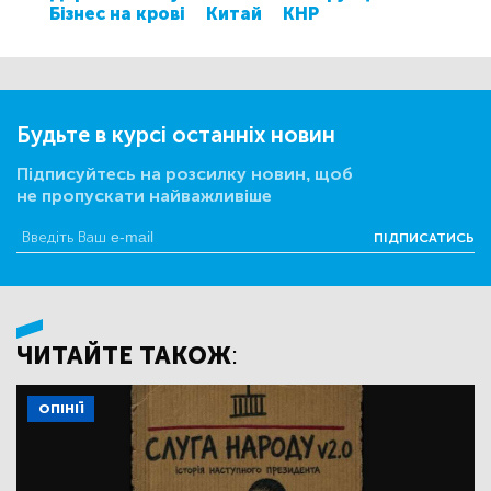
Бізнес на крові
Китай
КНР
Будьте в курсі останніх новин
Підписуйтесь на розсилку новин, щоб
не пропускати найважливіше
ПІДПИСАТИСЬ
ЧИТАЙТЕ ТАКОЖ:
ОПІНІЇ