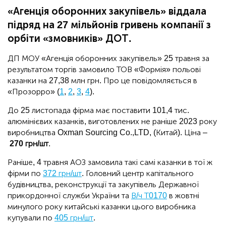
«Агенція оборонних закупівель» віддала
підряд на 27 мільйонів гривень компанії з
орбіти «змовників» ДОТ.
ДП МОУ «Агенція оборонних закупівель» 25 травня за
результатом торгів замовило ТОВ «Формія» польові
казанки на 27,38 млн грн. Про це повідомляється в
«Прозорро» (
1
,
2
,
3
,
4
).
До 25 листопада фірма має поставити 101,4 тис.
алюмінієвих казанків, виготовлених не раніше 2023 року
виробництва Oxman Sourcing Co.,LTD, (Китай). Ціна ‒
270 грн/шт
.
Раніше, 4 травня АОЗ замовила такі самі казанки в тої ж
фірми по
372 грн/шт
. Головний центр капітального
будівництва, реконструкції та закупівель Державної
прикордонної служби України та
В/ч Т0170
в жовтні
минулого року китайські казанки цього виробника
купували по
405 грн/шт
.