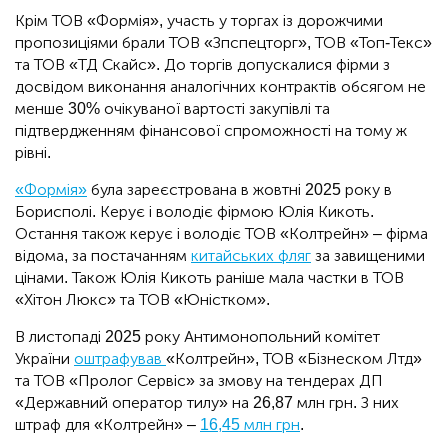
Крім ТОВ «Формія», участь у торгах із дорожчими
пропозиціями брали ТОВ «Зпспецторг», ТОВ «Топ-Текс»
та ТОВ «ТД Скайс». До торгів допускалися фірми з
досвідом виконання аналогічних контрактів обсягом не
менше 30% очікуваної вартості закупівлі та
підтвердженням фінансової спроможності на тому ж
рівні.
«Формія»
була зареєстрована в жовтні 2025 року в
Борисполі. Керує і володіє фірмою Юлія Кикоть.
Остання також керує і володіє ТОВ «Колтрейн» ‒ фірма
відома, за постачанням
китайських фляг
за завищеними
цінами. Також Юлія Кикоть раніше мала частки в ТОВ
«Хітон Люкс» та ТОВ «Юністком».
В листопаді 2025 року Антимонопольний комітет
України
оштрафував
«Колтрейн», ТОВ «Бізнеском Лтд»
та ТОВ «Пролог Сервіс» за змову на тендерах ДП
«Державний оператор тилу» на 26,87 млн грн. З них
штраф для «Колтрейн» ‒
16,45 млн грн
.