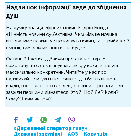
Надлишок інформації веде до збіднення
душі
На думку знавця ефірних новин Ендрю Бойда
«Цінність новини суб'єктивна. Чим більше новина
впливатиме на життя споживачів новин, їхні прибутки й
емоції, тим важливішою вона буде».
Останній Бастіон, дбаючи про статки і гарне
самопочуття своїх шанувальників, у кожній новині
максимально конкретний. Читайте у нас про
надзвичайні ситуації і конфлікти, дії і бездіяльність
влади, господарство і людей, злочини і проєкти, і ви
завжди першими дізнаєтеся: Хто? Що? Де? Коли?
Чому? Яким чином?
«Державний оператор тилу»
Державні закупівлі
АОЗ
Корупція