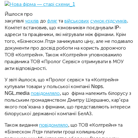
Йшлося про
закупівлі
чохлів
до
фляг
та
військових
сумок-підсумків
.
Комітет встановив, що «змовників» поєднували IP-
адреси та працівники, які мігрували між фірмами. Крім
того, «Бізнеском Лтд» занижувало ціну, але не подавало
документи про досвід роботи на користь дорожчого
ТОВ «Колтрейн». Також «Колтрейн» уповноважило
працівника ТОВ «Пролог Сервіс» отримувати в МОУ
акти відповідності.
У звіті йшлося, що «Пролог сервіс» та «Колтрейн»
купували товари у польської компанії Nops.
NGL.media
повідомляло
, що фірма належить білорусу з
польським громадянством Дмитру Шершаню, кар’єра
якого пов’язана з фірмами, що представляють інтереси
білоруської державної компанії БелАЗ.
Також видання
повідомляло
, що ТОВ «Колтрейн» та
«Бізнеском Лтд» платили гроші колишньому