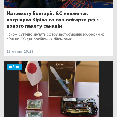
На вимогу Болгарії: ЄС виключив
патріарха Кіріла та топ-олігарха рф з
нового пакету санкцій
Також суттєво звузять сферу застосування заборони на
в’їзд до ЄС для російських військових.
13 липня, 10:23
ВІЙНА