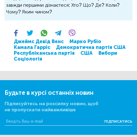
завжди першими дізнаєтеся: Хто? Що? Де? Коли?
Чому? Яким чином?
Джеймс Девід Венс
Марко Рубіо
Камала Гарріс
Демократична партія США
Республіканська партія
США
Вибори
Соціологія
Будьте в курсі останніх новин
Підписуйтесь на розсилку новин, щоб
не пропускати найважливіше
ПІДПИСАТИСЬ