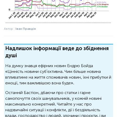
Автор :
Іван Правдін
Надлишок інформації веде до збіднення
душі
На думку знавця ефірних новин Ендрю Бойда
«Цінність новини суб'єктивна. Чим більше новина
впливатиме на життя споживачів новин, їхні прибутки й
емоції, тим важливішою вона буде».
Останній Бастіон, дбаючи про статки і гарне
самопочуття своїх шанувальників, у кожній новині
максимально конкретний. Читайте у нас про
надзвичайні ситуації і конфлікти, дії і бездіяльність
влади, господарство і людей, злочини і проєкти, і ви