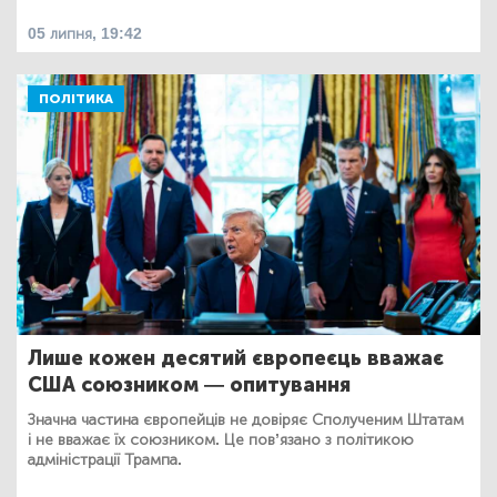
05 липня, 19:42
ПОЛІТИКА
Лише кожен десятий європеєць вважає
США союзником — опитування
Значна частина європейців не довіряє Сполученим Штатам
і не вважає їх союзником. Це пов’язано з політикою
адміністрації Трампа.