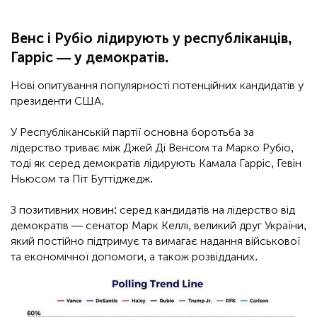
Венс і Рубіо лідирують у республіканців,
Гарріс — у демократів.
Нові опитування популярності потенційних кандидатів у
президенти США.
У Республіканській партії основна боротьба за
лідерство триває між Джей Ді Венсом та Марко Рубіо,
тоді як серед демократів лідирують Камала Гарріс, Гевін
Ньюсом та Піт Буттіджедж.
З позитивних новин: серед кандидатів на лідерство від
демократів — сенатор Марк Келлі, великий друг України,
який постійно підтримує та вимагає надання військової
та економічної допомоги, а також розвідданих.