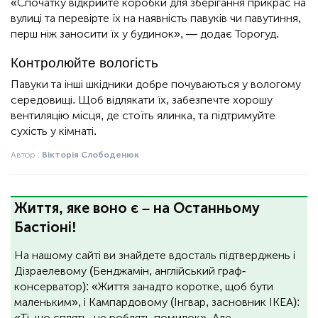
«Спочатку відкрийте коробки для зберігання прикрас на
вулиці та перевірте їх на наявність павуків чи павутиння,
перш ніж заносити їх у будинок», — додає Торогуд.
Контролюйте вологість
Павуки та інші шкідники добре почуваються у вологому
середовищі. Щоб відлякати їх, забезпечте хорошу
вентиляцію місця, де стоїть ялинка, та підтримуйте
сухість у кімнаті.
Автор :
Вікторія Слободенюк
Життя, яке воно є – на Останньому
Бастіоні!
На нашому сайті ви знайдете вдосталь підтверджень і
Дізраелевому (Бенджамін, англійський граф-
консерватор): «Життя занадто коротке, щоб бути
маленьким», і Кампардовому (Інгвар, засновник ІКЕА):
«Ті, що сплять, не роблять помилок». Але