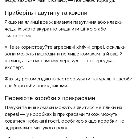
яєць, заховані між гілками», — пояснює Торогуд.
Приберіть павутину та кокони
Якщо на ялинці все ж виявили павутиння або кладки
яєць, їх варто акуратно видалити щіткою або
пилососом.
«Не використовуйте агресивні хімічні спреї, оскільки
вони можуть нашкодити не лише комахам, а й вашій
родині, а також самому дереву», — попереджає
експерт.
Фахівці рекомендують застосовувати натуральні засоби
для боротьби зі шкідниками.
Перевірте коробки з прикрасами
Павуки та інші комахи можуть з’явитися не тільки на
дереві — у коробках із прикрасами також можуть
ховатися небажані гості, особливо якщо коробки не
відкривали з минулого року.