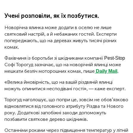
Учені розповіли, як їх позбутися.
Новорічна ялинка може додати в оселю не лише
святковий настрій, а й небажаних гостей. Експерти
попереджають, що на деревах живуть тисячі різних
комах.
Фахівчиня із боротьби зі шкідниками компанії Pest-Stop
Софі Торогуд зазначає, що на новорічній ялинці може
мешкати безліч моторошних комах, пише
Daily Mail
.
«Велика ймовірність, що на вашій різдвяній ялинці
можуть опинитися несподівані гості», — каже експерт.
Торогуд наголошує, що попри це, зовсім не обов’язково
відмовлятися від головного атрибуту Різдва та Нового
року. Додаткові запобіжні заходи допоможуть
позбавити святкове дерево шкідників.
Останніми роками через підвищення температур у літній