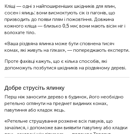
Кліщі — одні з найпоширеніших шкідників для ялин,
сосен і ялиць: вони висмоктують сік із пагонів, що
призводить до появи плям і пожовтіння. Довжина
кожного кліща — близько 0,5 мм; вони мають вісім ніг і
волохате тіло.
«Ваша різдвяна ялинка може бути сповнена тисяч
комах, які живуть на гілках», — попереджають експерти.
Проте фахівці кажуть, що є кілька способів, які
допоможуть позбутися шкідників на різдвяному дереві.
Добре струсіть ялинку
Перш ніж заносити дерево в будинок, його необхідно
ретельно оглянути на предмет видимих комах,
павутиння або кладок яєць.
«Ретельне струшування розжене всіх павуків, що
зачаїлися, і допоможе вам виявити павутину або кладки