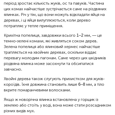
період зростає кількість жуків, ос та павуків. Частина
цих комах найчастіше зустрічається саме на різдвяних
ялинках. Річ у тім, що вони можуть відкладати яйця на
деревах, і ці яйця вилуплюються, коли дерево
потрапляє у тепле приміщення.
Крихітна попелиця, завдовжки всього 1–2 мм, — це
темно-зелені комахи, які живляться соком дерев.
Зелена попелиця або ялиновий хермес найчастіше
трапляється на хвойних деревах, оскільки віддає
перевагу молодим пагонам. Саме через цих шкідників
різдвяна ялинка може засохнути та обсипатися
завчасно.
Хвойні дерева також слугують прихистком для жуків-
короїдів. Їхня довжина становить лише 6–8 мм, а тіло
вкрите помаранчевими волосками.
Якщо ж новорічна ялинка встановлена у горщик із
землею або стоїть у воді, вона може стати розсадником
різних видів мух.