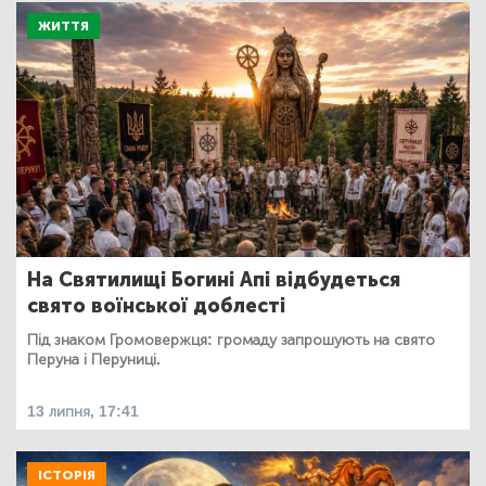
ЖИТТЯ
На Святилищі Богині Апі відбудеться
свято воїнської доблесті
Під знаком Громовержця: громаду запрошують на свято
Перуна і Перуниці.
13 липня, 17:41
ІСТОРІЯ