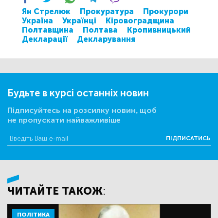
Ян Стрелюк
Прокуратура
Прокурори
Україна
Українці
Кіровоградщина
Полтавщина
Полтава
Кропивницький
Декларації
Декларування
Будьте в курсі останніх новин
Підписуйтесь на розсилку новин, щоб
не пропускати найважливіше
ПІДПИСАТИСЬ
ЧИТАЙТЕ ТАКОЖ:
ПОЛІТИКА