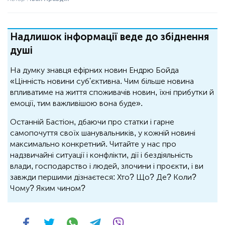
Надлишок інформації веде до збіднення
душі
На думку знавця ефірних новин Ендрю Бойда
«Цінність новини суб'єктивна. Чим більше новина
впливатиме на життя споживачів новин, їхні прибутки й
емоції, тим важливішою вона буде».
Останній Бастіон, дбаючи про статки і гарне
самопочуття своїх шанувальників, у кожній новині
максимально конкретний. Читайте у нас про
надзвичайні ситуації і конфлікти, дії і бездіяльність
влади, господарство і людей, злочини і проєкти, і ви
завжди першими дізнаєтеся: Хто? Що? Де? Коли?
Чому? Яким чином?