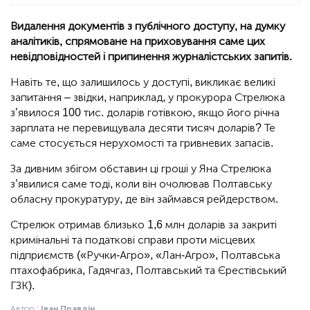
Видалення документів з публічного доступу, на думку
аналітиків, спрямоване на приховування саме цих
невідповідностей і припинення журналістських запитів.
Навіть те, що залишилось у доступі, викликає великі
запитання – звідки, наприклад, у прокурора Стрелюка
з’явилося 100 тис. доларів готівкою, якщо його річна
зарплата не перевищувала десяти тисяч доларів? Те
саме стосується нерухомості та гривневих запасів.
За дивним збігом обставин ці гроші у Яна Стрелюка
з’явилися саме тоді, коли він очолював Полтавську
обласну прокуратуру, де він займався рейдерством.
Стрелюк отримав близько 1,6 млн доларів за закриті
кримінальні та податкові справи проти місцевих
підприємств («Ручки-Агро», «Лан-Агро», Полтавська
птахофабрика, Гадячгаз, Полтавський та Єрестівський
ГЗК).
Автор :
Іван Правдін